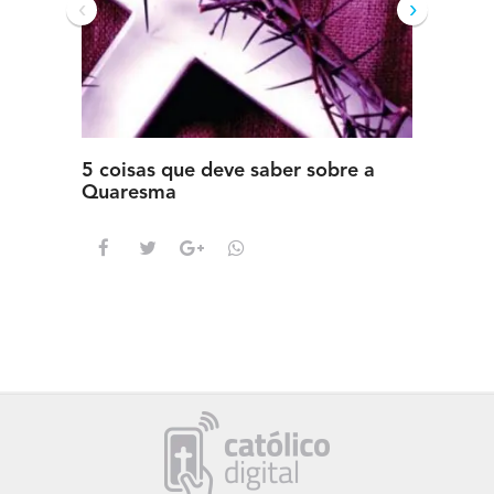
‹
›
5 coisas que deve saber sobre a
5 detal
Quaresma
saber s