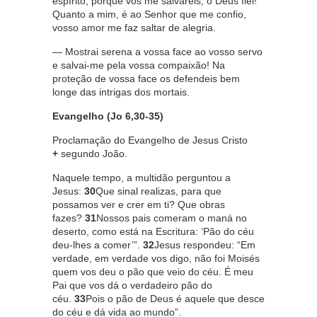
espírito, porque vós me salvareis, ó Deus fiel!
Quanto a mim, é ao Senhor que me confio,
vosso amor me faz saltar de alegria.
— Mostrai serena a vossa face ao vosso servo
e salvai-me pela vossa compaixão! Na
proteção de vossa face os defendeis bem
longe das intrigas dos mortais.
Evangelho (Jo 6,30-35)
Proclamação do Evangelho de Jesus Cristo
+
segundo João.
Naquele tempo, a multidão perguntou a
Jesus:
30
Que sinal realizas, para que
possamos ver e crer em ti? Que obras
fazes?
31
Nossos pais comeram o maná no
deserto, como está na Escritura: ‘Pão do céu
deu-lhes a comer’”.
32
Jesus respondeu: “Em
verdade, em verdade vos digo, não foi Moisés
quem vos deu o pão que veio do céu. É meu
Pai que vos dá o verdadeiro pão do
céu.
33
Pois o pão de Deus é aquele que desce
do céu e dá vida ao mundo”.