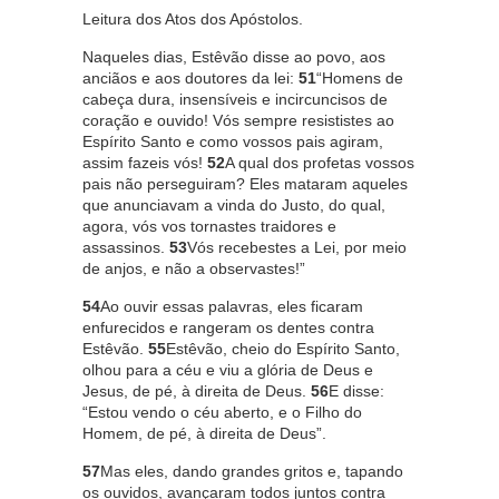
Leitura dos Atos dos Apóstolos.
Naqueles dias, Estêvão disse ao povo, aos
anciãos e aos doutores da lei:
51
“Homens de
cabeça dura, insensíveis e incircuncisos de
coração e ouvido! Vós sempre resististes ao
Espírito Santo e como vossos pais agiram,
assim fazeis vós!
52
A qual dos profetas vossos
pais não perseguiram? Eles mataram aqueles
que anunciavam a vinda do Justo, do qual,
agora, vós vos tornastes traidores e
assassinos.
53
Vós recebestes a Lei, por meio
de anjos, e não a observastes!”
54
Ao ouvir essas palavras, eles ficaram
enfurecidos e rangeram os dentes contra
Estêvão.
55
Estêvão, cheio do Espírito Santo,
olhou para a céu e viu a glória de Deus e
Jesus, de pé, à direita de Deus.
56
E disse:
“Estou vendo o céu aberto, e o Filho do
Homem, de pé, à direita de Deus”.
57
Mas eles, dando grandes gritos e, tapando
os ouvidos, avançaram todos juntos contra