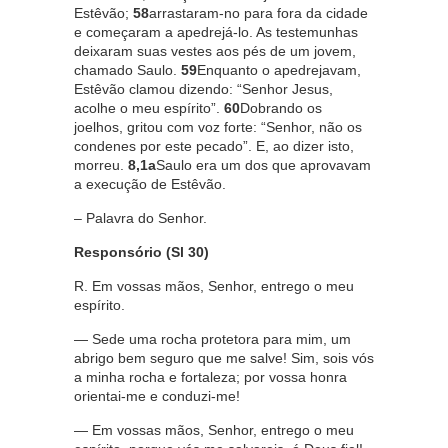
Estêvão;
58
arrastaram-no para fora da cidade
e começaram a apedrejá-lo. As testemunhas
deixaram suas vestes aos pés de um jovem,
chamado Saulo.
59
Enquanto o apedrejavam,
Estêvão clamou dizendo: “Senhor Jesus,
acolhe o meu espírito”.
60
Dobrando os
joelhos, gritou com voz forte: “Senhor, não os
condenes por este pecado”. E, ao dizer isto,
morreu.
8,1a
Saulo era um dos que aprovavam
a execução de Estêvão.
– Palavra do Senhor.
Responsório (Sl 30)
R. Em vossas mãos, Senhor, entrego o meu
espírito.
— Sede uma rocha protetora para mim, um
abrigo bem seguro que me salve! Sim, sois vós
a minha rocha e fortaleza; por vossa honra
orientai-me e conduzi-me!
— Em vossas mãos, Senhor, entrego o meu