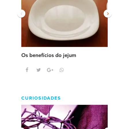
‹
›
Os benefícios do jejum
Guia se
intens
CURIOSIDADES