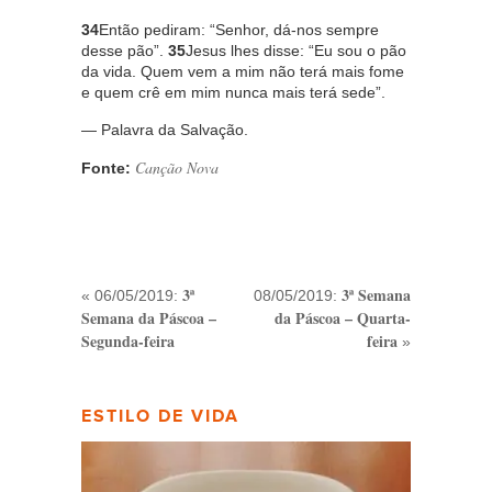
34
Então pediram: “Senhor, dá-nos sempre
desse pão”.
35
Jesus lhes disse: “Eu sou o pão
da vida. Quem vem a mim não terá mais fome
e quem crê em mim nunca mais terá sede”.
— Palavra da Salvação.
Canção Nova
Fonte:
3ª
3ª Semana
« 06/05/2019:
08/05/2019:
Semana da Páscoa –
da Páscoa – Quarta-
Segunda-feira
feira
»
ESTILO DE VIDA