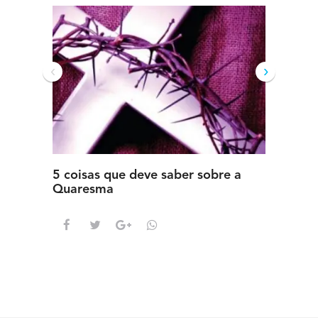
‹
›
5 coisas que deve saber sobre a
5 detal
Quaresma
saber s