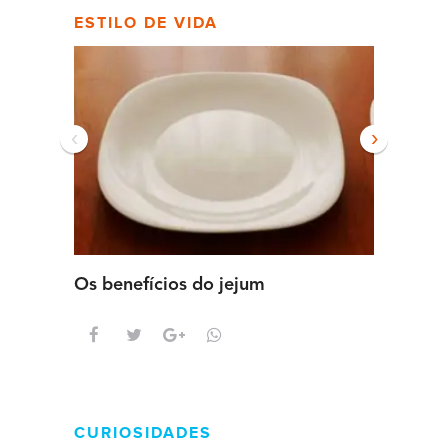
ESTILO DE VIDA
‹
›
Os benefícios do jejum
Guia se
intens
CURIOSIDADES