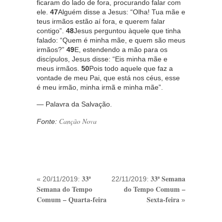
ficaram do lado de fora, procurando falar com
ele.
47
Alguém disse a Jesus: “Olha! Tua mãe e
teus irmãos estão aí fora, e querem falar
contigo”.
48
Jesus perguntou àquele que tinha
falado: “Quem é minha mãe, e quem são meus
irmãos?”
49
E, estendendo a mão para os
discípulos, Jesus disse: “Eis minha mãe e
meus irmãos.
50
Pois todo aquele que faz a
vontade de meu Pai, que está nos céus, esse
é meu irmão, minha irmã e minha mãe”.
— Palavra da Salvação.
Canção Nova
Fonte:
33ª
33ª Semana
« 20/11/2019:
22/11/2019:
Semana do Tempo
do Tempo Comum –
Comum – Quarta-feira
Sexta-feira
»