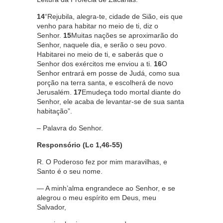
14
“Rejubila, alegra-te, cidade de Sião, eis que
venho para habitar no meio de ti, diz o
Senhor.
15
Muitas nações se aproximarão do
Senhor, naquele dia, e serão o seu povo.
Habitarei no meio de ti, e saberás que o
Senhor dos exércitos me enviou a ti.
16
O
Senhor entrará em posse de Judá, como sua
porção na terra santa, e escolherá de novo
Jerusalém.
17
Emudeça todo mortal diante do
Senhor, ele acaba de levantar-se de sua santa
habitação”.
– Palavra do Senhor.
Responsório (Lc 1,46-55)
R. O Poderoso fez por mim maravilhas, e
Santo é o seu nome.
— A minh’alma engrandece ao Senhor, e se
alegrou o meu espírito em Deus, meu
Salvador,