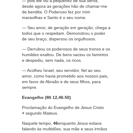
— pois ele viu a pequenez de sua serva,
desde agora as gerações hão de chamar-me
de bendita. O Poderoso fez por mim
maravilhas e Santo é o seu nome.
— Seu amor, de geração em geração, chega a
todos que o respeitam. Demonstrou o poder
de seu braço, dispersou os orgulhosos.
— Derrubou os poderosos de seus tronos e os
humildes exaltou. De bens saciou os famintos
e despediu, sem nada, os ricos.
— Acolheu Israel, seu servidor, fiel ao seu
amor, como havia prometido aos nossos pais,
em favor de Abraão e de seus filhos, para
sempre.
Evangelho (Mt 12,46-50)
Proclamação do Evangelho de Jesus Cristo
+
segundo Mateus.
Naquele tempo,
46
enquanto Jesus estava
falando às multidões, sua mãe e seus irmãos