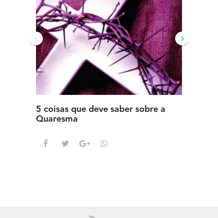
‹
›
5 coisas que deve saber sobre a
5 detal
Quaresma
saber s