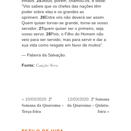
irmãos.
25
Jesus, porém, chamou-os, e disse:
“Vós sabeis que os chefes das nações têm
poder sobre elas e os grandes as
oprimem.
26
Entre vós não deverá ser assim.
Quem quiser tornar-se grande, torne-se vosso
servidor;
27
quem quiser ser o primeiro, seja
vosso servo.
28
Pois, o Filho do Homem não
veio para ser servido, mas para servir e dar a
sua vida como resgate em favor de muitos”.
— Palavra da Salvação.
Canção Nova
Fonte:
2ª
2ª Semana
« 10/03/2020:
12/03/2020:
Semana da Quaresma –
da Quaresma – Quinta-
Terça-feira
feira
»