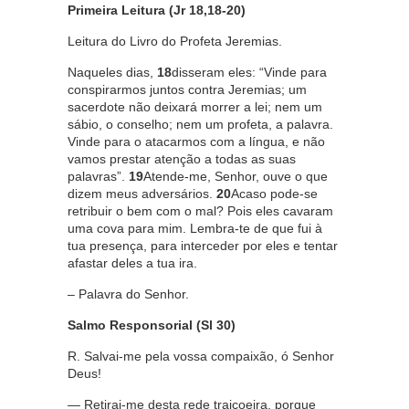
Primeira Leitura (Jr 18,18-20)
Leitura do Livro do Profeta Jeremias.
Naqueles dias,
18
disseram eles: “Vinde para
conspirarmos juntos contra Jeremias; um
sacerdote não deixará morrer a lei; nem um
sábio, o conselho; nem um profeta, a palavra.
Vinde para o atacarmos com a língua, e não
vamos prestar atenção a todas as suas
palavras”.
19
Atende-me, Senhor, ouve o que
dizem meus adversários.
20
Acaso pode-se
retribuir o bem com o mal? Pois eles cavaram
uma cova para mim. Lembra-te de que fui à
tua presença, para interceder por eles e tentar
afastar deles a tua ira.
– Palavra do Senhor.
Salmo Responsorial (Sl 30)
R. Salvai-me pela vossa compaixão, ó Senhor
Deus!
— Retirai-me desta rede traiçoeira, porque