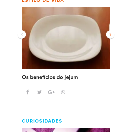
ESTILO DE VIDA
‹
›
Os benefícios do jejum
Guia se
intens
CURIOSIDADES