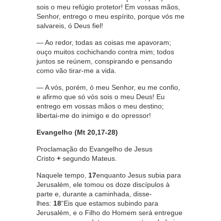
sois o meu refúgio protetor! Em vossas mãos,
Senhor, entrego o meu espírito, porque vós me
salvareis, ó Deus fiel!
— Ao redor, todas as coisas me apavoram;
ouço muitos cochichando contra mim; todos
juntos se reúnem, conspirando e pensando
como vão tirar-me a vida.
— A vós, porém, ó meu Senhor, eu me confio,
e afirmo que só vós sois o meu Deus! Eu
entrego em vossas mãos o meu destino;
libertai-me do inimigo e do opressor!
Evangelho (Mt 20,17-28)
Proclamação do Evangelho de Jesus
Cristo
+
segundo Mateus.
Naquele tempo,
17
enquanto Jesus subia para
Jerusalém, ele tomou os doze discípulos à
parte e, durante a caminhada, disse-
lhes:
18
“Eis que estamos subindo para
Jerusalém, e o Filho do Homem será entregue