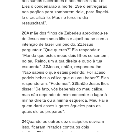
aos sumos sacerdotes e aos mestres da Lei.
Eles o condenarão à morte,
19
e o entregarão
aos pagãos para zombarem dele, para flagelá-
lo e crucificá-lo. Mas no terceiro dia
ressuscitará”.
20
A mãe dos filhos de Zebedeu aproximou-se
de Jesus com seus filhos e ajoelhou-se com a
intenção de fazer um pedido.
21
Jesus
perguntou: “Que queres?” Ela respondeu:
“Manda que estes meus dois filhos se sentem,
no teu Reino, um à tua direita e outro à tua
esquerda”.
22
Jesus, então, respondeu-lhe:
“Não sabeis o que estais pedindo. Por acaso
podeis beber o cálice que eu vou beber?” Eles
responderam: “Podemos”.
23
Então Jesus lhes
disse: “De fato, vós bebereis do meu cálice,
mas não depende de mim conceder o lugar à
minha direita ou à minha esquerda. Meu Pai é
quem dará esses lugares àqueles para os
quais ele os preparou”.
24
Quando os outros dez discípulos ouviram
isso, ficaram irritados contra os dois