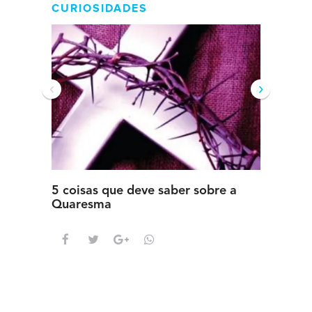
CURIOSIDADES
‹
›
5 coisas que deve saber sobre a
5 detal
Quaresma
saber s