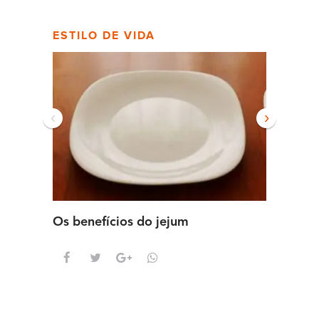
ESTILO DE VIDA
‹
›
Os benefícios do jejum
Guia se
intens