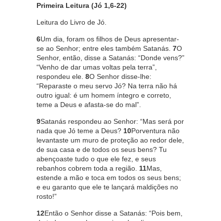
Primeira Leitura (Jó 1,6-22)
Leitura do Livro de Jó.
6
Um dia, foram os filhos de Deus apresentar-
se ao Senhor; entre eles também Satanás.
7
O
Senhor, então, disse a Satanás: “Donde vens?”
“Venho de dar umas voltas pela terra”,
respondeu ele.
8
O Senhor disse-lhe:
“Reparaste o meu servo Jó? Na terra não há
outro igual: é um homem íntegro e correto,
teme a Deus e afasta-se do mal”.
9
Satanás respondeu ao Senhor: “Mas será por
nada que Jó teme a Deus?
10
Porventura não
levantaste um muro de proteção ao redor dele,
de sua casa e de todos os seus bens? Tu
abençoaste tudo o que ele fez, e seus
rebanhos cobrem toda a região.
11
Mas,
estende a mão e toca em todos os seus bens;
e eu garanto que ele te lançará maldições no
rosto!”
12
Então o Senhor disse a Satanás: “Pois bem,