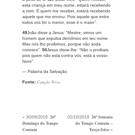
esta criança em meu nome, estará recebendo
a mim. E quem me receber, estará recebendo
aquele que me enviou. Pois aquele que entre
todos vós for o menor, esse é o maior”.
49
João disse a Jesus: “Mestre, vimos um
homem que expulsa demônios em teu nome.
Mas nós lho proibimos, porque não anda
conosco”.
50
Jesus disse-lhe: “Não o proibais,
pois quem não está contra vós, está a vosso
favor”.
— Palavra da Salvação.
Canção Nova
Fonte:
26º
26ª Semana
« 30/09/2018:
02/10/2018:
Domingo do Tempo
do Tempo Comum –
Comum
Terça-feira
»