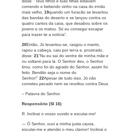
disse: “Teus filhos e tuas filhas estavam
comendo e bebendo vinho na casa do irmão
mais velho,
19
quando um furacão se levantou
das bandas do deserto e se lançou contra os
quatro cantos da casa, que desabou sobre os
jovens e os matou. Só eu consegui escapar
para trazer-te a notícia”.
20
Então, Jó levantou-se, rasgou o manto,
rapou a cabeça, caiu por terra e, prostrado,
disse:
21
“Nu eu saí do ventre de minha mãe e
nu voltarei para lá. O Senhor deu, o Senhor
tirou: como foi do agrado do Senhor, assim foi
feito. Bendito seja o nome do
Senhor!”
22
Apesar de tudo isso, Jó não
cometeu pecado nem se revoltou contra Deus.
– Palavra do Senhor.
Responsório (Sl 16)
R. Inclinai o vosso ouvido e escutai-me!
— Ó Senhor, ouvi a minha justa causa,
escutai-me e atendei o meu clamor! Inclinai o