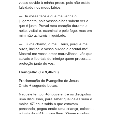
vosso ouvido à minha prece, pois não existe
falsidade nos meus lábios!
— De vossa face é que me venha o
julgamento, pois vossos olhos sabem ver o
que é justo. Provai meu coração durante a
noite, visitai-o, examinai-o pelo fogo, mas em
mim não achareis iniquidade.
— Eu vos chamo, ó meu Deus, porque me
ouvis, inclinai o vosso ouvido e escutai-me!
Mostrai-me vosso amor maravilhoso, vós que
salvais e libertais do inimigo quem procura a
proteção junto de vós.
Evangelho (Lc 9,46-50)
Proclamação do Evangelho de Jesus
Cristo
+
segundo Lucas.
Naquele tempo,
46
houve entre os discípulos
uma discussão, para saber qual deles seria o
maior.
47
Jesus sabia o que estavam
pensando, pegou então uma criança, colocou-
a junto de si
48
e disse-lhes: “Quem receber