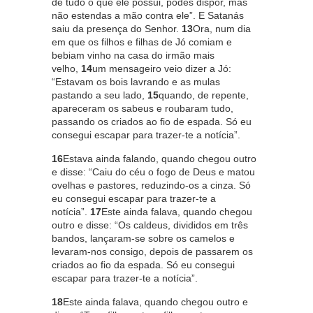
de tudo o que ele possui, podes dispor, mas
não estendas a mão contra ele”. E Satanás
saiu da presença do Senhor.
13
Ora, num dia
em que os filhos e filhas de Jó comiam e
bebiam vinho na casa do irmão mais
velho,
14
um mensageiro veio dizer a Jó:
“Estavam os bois lavrando e as mulas
pastando a seu lado,
15
quando, de repente,
apareceram os sabeus e roubaram tudo,
passando os criados ao fio de espada. Só eu
consegui escapar para trazer-te a notícia”.
16
Estava ainda falando, quando chegou outro
e disse: “Caiu do céu o fogo de Deus e matou
ovelhas e pastores, reduzindo-os a cinza. Só
eu consegui escapar para trazer-te a
notícia”.
17
Este ainda falava, quando chegou
outro e disse: “Os caldeus, divididos em três
bandos, lançaram-se sobre os camelos e
levaram-nos consigo, depois de passarem os
criados ao fio da espada. Só eu consegui
escapar para trazer-te a notícia”.
18
Este ainda falava, quando chegou outro e