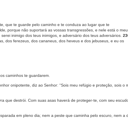
nte, que te guarde pelo caminho e te conduza ao lugar que te
lde, porque não suportará as vossas transgressões, e nele está o meu
, serei inimigo dos teus inimigos, e adversário dos teus adversários.
23
titas, dos ferezeus, dos cananeus, dos heveus e dos jebuseus, e eu os
 os caminhos te guardarem.
nhor onipotente, diz ao Senhor: “Sois meu refúgio e proteção, sois o
lavra que destrói. Com suas asas haverá de proteger-te, com seu escud
disparada em pleno dia; nem a peste que caminha pelo escuro, nem a 