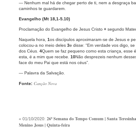
— Nenhum mal há de chegar perto de ti, nem a desgraça bat
caminhos te guardarem.
Evangelho (Mt 18,1-5.10)
Proclamação do Evangelho de Jesus Cristo
+
segundo Mate
Naquela hora,
1
os discípulos aproximaram-se de Jesus e p
colocou-a no meio deles
3
e disse: “Em verdade vos digo, se
dos Céus.
4
Quem se faz pequeno como esta criança, esse é
esta, é a mim que recebe.
10
Não desprezeis nenhum desses 
face do meu Pai que está nos céus”.
— Palavra da Salvação.
Canção Nova
Fonte:
26ª Semana do Tempo Comum | Santa Teresinha
« 01/10/2020:
Menino Jesus | Quinta-feira