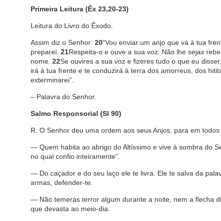
Primeira Leitura (Êx 23,20-23)
Leitura do Livro do Êxodo.
Assim diz o Senhor:
20
“Vou enviar um anjo que vá à tua fre
preparei.
21
Respeita-o e ouve a sua voz. Não lhe sejas rebe
nome.
22
Se ouvires a sua voz e fizeres tudo o que eu disser
irá à tua frente e te conduzirá à terra dos amorreus, dos hi
exterminarei”.
– Palavra do Senhor.
Salmo Responsorial (Sl 90)
R. O Senhor deu uma ordem aos seus Anjos, para em todos
— Quem habita ao abrigo do Altíssimo e vive à sombra do Se
no qual confio inteiramente”.
— Do caçador e do seu laço ele te livra. Ele te salva da pa
armas, defender-te.
— Não temerás terror algum durante a noite, nem a flecha 
que devasta ao meio-dia.