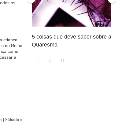
todos os
5 coisas que deve saber sobre a
5 detalhe
 criança,
Quaresma
saber so
eis no Reino
ança como
cessar a
 | Sábado
»