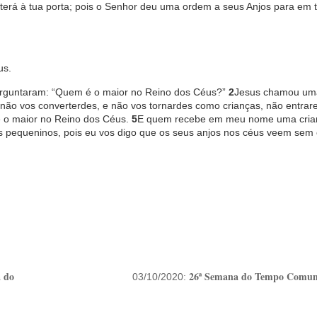
erá à tua porta; pois o Senhor deu uma ordem a seus Anjos para em 
us.
erguntaram: “Quem é o maior no Reino dos Céus?”
2
Jesus chamou uma
 não vos converterdes, e não vos tornardes como crianças, não entrar
 o maior no Reino dos Céus.
5
E quem recebe em meu nome uma cri
pequeninos, pois eu vos digo que os seus anjos nos céus veem sem 
 do
26ª Semana do Tempo Comum
03/10/2020: