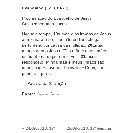
Evangelho (Lc 8,19-21)
Proclamação do Evangelho de Jesus
Cristo
+
segundo Lucas.
Naquele tempo,
19
a mãe e os irmãos de Jesus
aproximaram-se, mas não podiam chegar
perto dele, por causa da multidão.
20
Então
anunciaram a Jesus: “Tua mãe e teus irmãos
estão aí fora e querem te ver”.
21
Jesus
respondeu: “Minha mãe e meus irmãos são
aqueles que ouvem a Palavra de Deus, e a
põem em prática”.
— Palavra da Salvação.
Canção Nova
Fonte:
25ª
25ª Semana
« 24/09/2018:
26/09/2018: