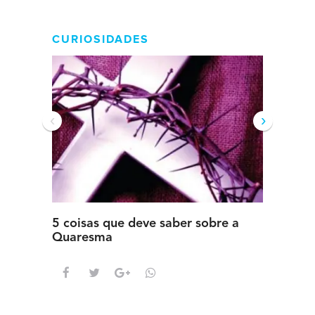
CURIOSIDADES
‹
›
5 coisas que deve saber sobre a
5 detal
Quaresma
saber s