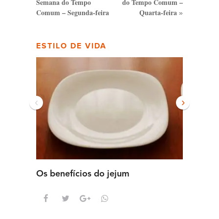
Semana do Tempo
do Tempo Comum –
Comum – Segunda-feira
Quarta-feira
»
ESTILO DE VIDA
‹
›
Os benefícios do jejum
Guia se
intens