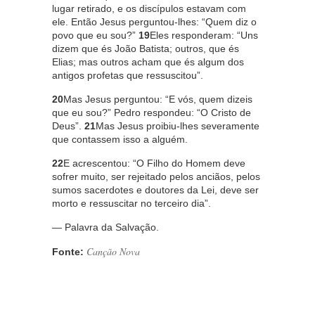
lugar retirado, e os discípulos estavam com
ele. Então Jesus perguntou-lhes: “Quem diz o
povo que eu sou?”
19
Eles responderam: “Uns
dizem que és João Batista; outros, que és
Elias; mas outros acham que és algum dos
antigos profetas que ressuscitou”.
20
Mas Jesus perguntou: “E vós, quem dizeis
que eu sou?” Pedro respondeu: “O Cristo de
Deus”.
21
Mas Jesus proibiu-lhes severamente
que contassem isso a alguém.
22
E acrescentou: “O Filho do Homem deve
sofrer muito, ser rejeitado pelos anciãos, pelos
sumos sacerdotes e doutores da Lei, deve ser
morto e ressuscitar no terceiro dia”.
— Palavra da Salvação.
Canção Nova
Fonte: