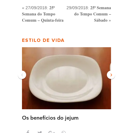
25ª
25ª Semana
« 27/09/2018:
29/09/2018:
Semana do Tempo
do Tempo Comum –
Comum – Quinta-feira
Sábado
»
ESTILO DE VIDA
‹
›
Os benefícios do jejum
Guia se
intens