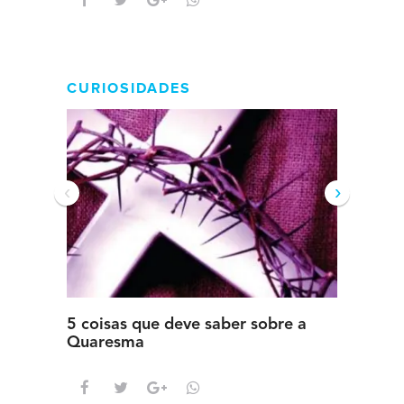
CURIOSIDADES
‹
›
5 coisas que deve saber sobre a
5 detal
Quaresma
saber s