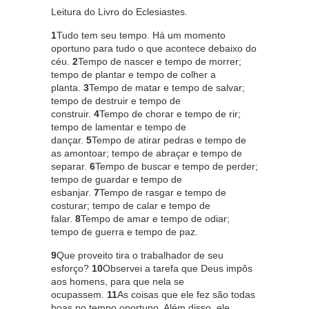
Leitura do Livro do Eclesiastes.
1
Tudo tem seu tempo. Há um momento
oportuno para tudo o que acontece debaixo do
céu.
2
Tempo de nascer e tempo de morrer;
tempo de plantar e tempo de colher a
planta.
3
Tempo de matar e tempo de salvar;
tempo de destruir e tempo de
construir.
4
Tempo de chorar e tempo de rir;
tempo de lamentar e tempo de
dançar.
5
Tempo de atirar pedras e tempo de
as amontoar; tempo de abraçar e tempo de
separar.
6
Tempo de buscar e tempo de perder;
tempo de guardar e tempo de
esbanjar.
7
Tempo de rasgar e tempo de
costurar; tempo de calar e tempo de
falar.
8
Tempo de amar e tempo de odiar;
tempo de guerra e tempo de paz.
9
Que proveito tira o trabalhador de seu
esforço?
10
Observei a tarefa que Deus impôs
aos homens, para que nela se
ocupassem.
11
As coisas que ele fez são todas
boas no tempo oportuno. Além disso, ele