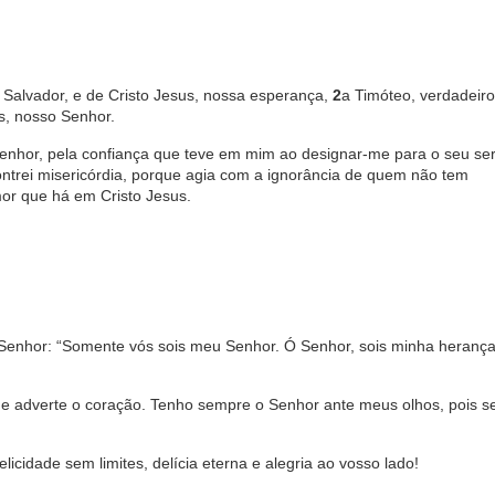
 Salvador, e de Cristo Jesus, nossa esperança,
2
a Timóteo, verdadeiro 
us, nosso Senhor.
enhor, pela confiança que teve em mim ao designar-me para o seu se
ntrei misericórdia, porque agia com a ignorância de quem não tem
or que há em Cristo Jesus.
Senhor: “Somente vós sois meu Senhor. Ó Senhor, sois minha heranç
e adverte o coração. Tenho sempre o Senhor ante meus olhos, pois se
icidade sem limites, delícia eterna e alegria ao vosso lado!