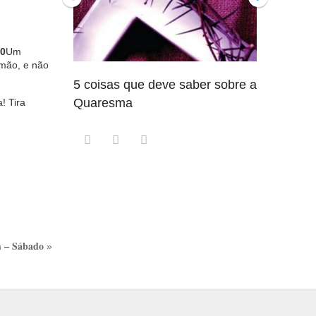
0
Um
rmão, e não
5 coisas que deve saber sobre a
5 detalhe
Quaresma
saber so
! Tira
 – Sábado
»