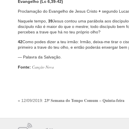
Evangelho (Lc 6,39-42)
Proclamação do Evangelho de Jesus Cristo
+
segundo Lucas
Naquele tempo,
39
Jesus contou uma parábola aos discípulo
discípulo não é maior do que o mestre; todo discípulo bem
percebes a trave que há no teu próprio olho?
42
Como podes dizer a teu irmão: Irmão, deixa-me tirar o cisc
primeiro a trave do teu olho, e então poderás enxergar bem p
— Palavra da Salvação.
Canção Nova
Fonte:
23ª Semana do Tempo Comum – Quinta-feira
« 12/09/2019: