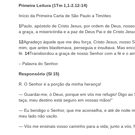
Primeira Leitura (1Tm 1,1-2.12-14)
Início da Primeira Carta de São Paulo a Timóteo.
1
Paulo, apóstolo de Cristo Jesus, por ordem de Deus, nosso
a graça, a misericórdia e a paz de Deus Pai e de Cristo Jes
12
Agradeço àquele que me deu força, Cristo Jesus, nosso S
mim, que antes blasfemava, perseguia e insultava. Mas enco
fé.
14
Transbordou a graça de nosso Senhor com a fé e o am
– Palavra do Senhor.
Responsório (Sl 15)
R. O Senhor é a porção da minha herança!
— Guardai-me, ó Deus, porque em vós me refugio! Digo ao 
taça, meu destino está seguro em vossas mãos!”
— Eu bendigo o Senhor, que me aconselha, e até de noite m
meu lado não vacilo.
— Vós me ensinais vosso caminho para a vida; junto a vós, fel