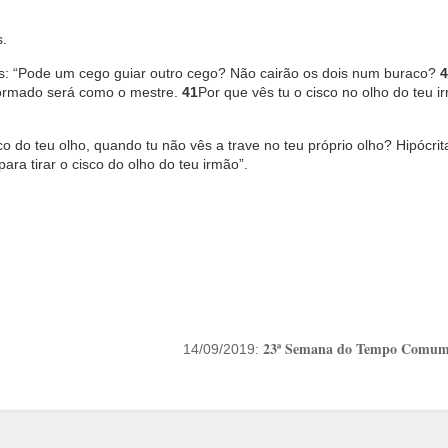
.
s: “Pode um cego guiar outro cego? Não cairão os dois num buraco?
4
 formado será como o mestre.
41
Por que vês tu o cisco no olho do teu i
o do teu olho, quando tu não vês a trave no teu próprio olho? Hipócrita
ara tirar o cisco do olho do teu irmão”.
23ª Semana do Tempo Comum
14/09/2019: