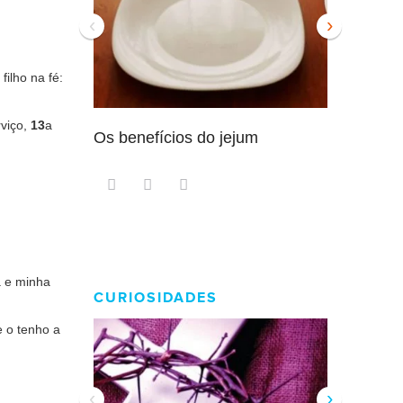
‹
›
filho na fé:
rviço,
13
a
Os benefícios do jejum
Guia sem
intensam
a e minha
CURIOSIDADES
 o tenho a
‹
›