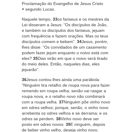
Proclamação do Evangelho de Jesus Cristo
+
segundo Lucas.
Naquele tempo,
33
os fariseus e os mestres da
Lei disseram a Jesus: “Os discípulos de João,
e também os discípulos dos fariseus, jejuam
com frequência e fazem orações. Mas os teus
discípulos comem e bebem”.
34
Jesus, porém,
lhes disse: “Os convidados de um casamento
podem fazer jejum enquanto o noivo está com
eles?
35
Dias virão em que o noivo será tirado
do meio deles. Então, naqueles dias, eles
jejuarão”.
36
Jesus contou-lhes ainda uma parábola:
“Ninguém tira retalho de roupa nova para fazer
remendo em roupa velha; senão vai rasgar a
roupa nova, e o retalho novo não combinará
com a roupa velha.
37
Ninguém põe vinho novo
em odres velhos; porque, senão, o vinho novo
arrebenta os odres velhos e se derrama; e os
odres se perdem.
38
Vinho novo deve ser
posto em odres novos.
39
E ninguém, depois
de beber vinho velho, deseja vinho novo;