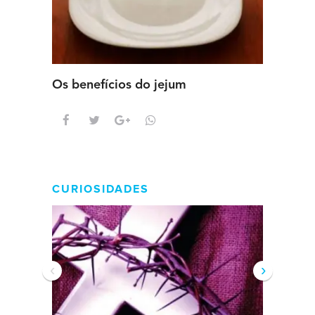
Os benefícios do jejum
Guia se
intens
CURIOSIDADES
‹
›