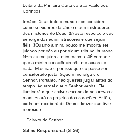
Leitura da Primeira Carta de São Paulo aos
Coríntios.
Irmãos,
1
que todo o mundo nos considere
como servidores de Cristo e administradores
dos mistérios de Deus.
2
A este respeito, o que
se exige dos administradores é que sejam
fiéis.
3
Quanto a mim, pouco me importa ser
julgado por vós ou por algum tribunal humano.
Nem eu me julgo a mim mesmo.
4
É verdade
que a minha consciência não me acusa de
nada. Mas não é por isso que eu posso ser
considerado justo.
5
Quem me julga é o
Senhor. Portanto, não queirais julgar antes do
tempo. Aguardai que o Senhor venha. Ele
iluminará o que estiver escondido nas trevas e
manifestará os projetos dos corações. Então,
cada um receberá de Deus o louvor que tiver
merecido.
– Palavra do Senhor.
Salmo Responsorial (Sl 36)