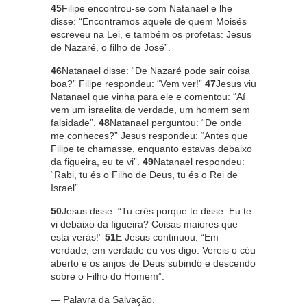
45
Filipe encontrou-se com Natanael e lhe
disse: “Encontramos aquele de quem Moisés
escreveu na Lei, e também os profetas: Jesus
de Nazaré, o filho de José”.
46
Natanael disse: “De Nazaré pode sair coisa
boa?” Filipe respondeu: “Vem ver!”
47
Jesus viu
Natanael que vinha para ele e comentou: “Aí
vem um israelita de verdade, um homem sem
falsidade”.
48
Natanael perguntou: “De onde
me conheces?” Jesus respondeu: “Antes que
Filipe te chamasse, enquanto estavas debaixo
da figueira, eu te vi”.
49
Natanael respondeu:
“Rabi, tu és o Filho de Deus, tu és o Rei de
Israel”.
50
Jesus disse: “Tu crês porque te disse: Eu te
vi debaixo da figueira? Coisas maiores que
esta verás!”
51
E Jesus continuou: “Em
verdade, em verdade eu vos digo: Vereis o céu
aberto e os anjos de Deus subindo e descendo
sobre o Filho do Homem”.
— Palavra da Salvação.