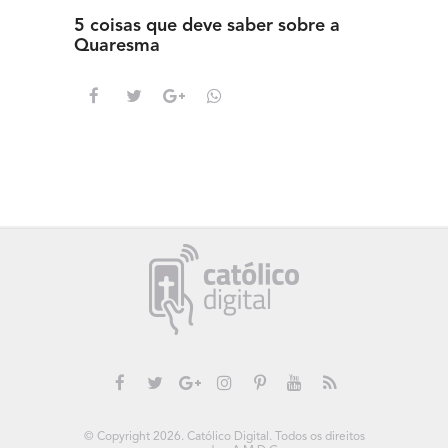
5 coisas que deve saber sobre a
5 detal
Quaresma
saber s
© Copyright 2026. Católico Digital. Todos os direitos