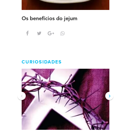
Os benefícios do jejum
Guia se
intens
CURIOSIDADES
‹
›