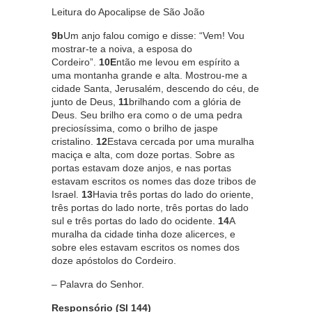
Leitura do Apocalipse de São João
9b
Um anjo falou comigo e disse: “Vem! Vou
mostrar-te a noiva, a esposa do
Cordeiro”.
10
E
ntão me levou em espírito a
uma montanha grande e alta. Mostrou-me a
cidade Santa, Jerusalém, descendo do céu, de
junto de Deus,
11
brilhando com a glória de
Deus. Seu brilho era como o de uma pedra
preciosíssima, como o brilho de jaspe
cristalino.
12
Estava cercada por uma muralha
maciça e alta, com doze portas. Sobre as
portas estavam doze anjos, e nas portas
estavam escritos os nomes das doze tribos de
Israel.
13
Havia três portas do lado do oriente,
três portas do lado norte, três portas do lado
sul e três portas do lado do ocidente.
14
A
muralha da cidade tinha doze alicerces, e
sobre eles estavam escritos os nomes dos
doze apóstolos do Cordeiro.
– Palavra do Senhor.
Responsório (Sl 144)