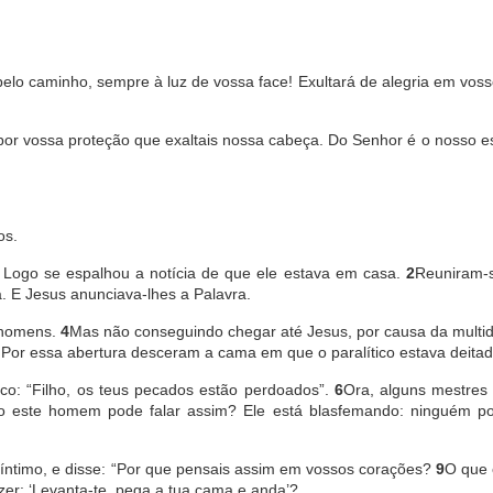
pelo caminho, sempre à luz de vossa face! Exultará de alegria em vos
 por vossa proteção que exaltais nossa cabeça. Do Senhor é o nosso e
os.
 Logo se espalhou a notícia de que ele estava em casa.
2
Reuniram-s
. E Jesus anunciava-lhes a Palavra.
o homens.
4
Mas não conseguindo chegar até Jesus, por causa da multid
 Por essa abertura desceram a cama em que o paralítico estava deitad
ico: “Filho, os teus pecados estão perdoados”.
6
Ora, alguns mestres 
 este homem pode falar assim? Ele está blasfemando: ninguém p
íntimo, e disse: “Por que pensais assim em vossos corações?
9
O que é
izer: ‘Levanta-te, pega a tua cama e anda’?