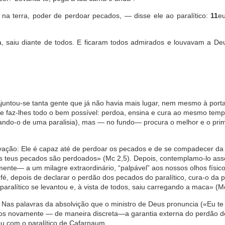
na terra, poder de perdoar pecados, — disse ele ao paralítico:
11
eu
a, saiu diante de todos. E ficaram todos admirados e louvavam a Deu
ntou-se tanta gente que já não havia mais lugar, nem mesmo à porta
e faz-lhes todo o bem possível: perdoa, ensina e cura ao mesmo temp
urando-o de uma paralisia), mas — no fundo— procura o melhor e o pri
vação: Ele é capaz até de perdoar os pecados e de se compadecer da
, os teus pecados são perdoados» (Mc 2,5). Depois, contemplamo-lo as
nte— a um milagre extraordinário, “palpável” aos nossos olhos físic
fé, depois de declarar o perdão dos pecados do paralítico, cura-o da pa
 paralítico se levantou e, à vista de todos, saiu carregando a maca» (M
 Nas palavras da absolvição que o ministro de Deus pronuncia («Eu t
-nos novamente — de maneira discreta—a garantia externa do perdão 
ou com o paralítico de Cafarnaum.