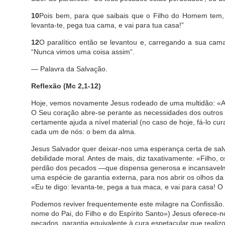
10
Pois bem, para que saibais que o Filho do Homem tem, 
levanta-te, pega tua cama, e vai para tua casa!”
12
O paralítico então se levantou e, carregando a sua cam
“Nunca vimos uma coisa assim”.
— Palavra da Salvação.
Reflexão (Mc 2,1-12)
Hoje, vemos novamente Jesus rodeado de uma multidão: «Aju
O Seu coração abre-se perante as necessidades dos outros 
certamente ajuda a nível material (no caso de hoje, fá-lo c
cada um de nós: o bem da alma.
Jesus Salvador quer deixar-nos uma esperança certa de sal
debilidade moral. Antes de mais, diz taxativamente: «Filho
perdão dos pecados —que dispensa generosa e incansavelme
uma espécie de garantia externa, para nos abrir os olhos da 
«Eu te digo: levanta-te, pega a tua maca, e vai para casa! O
Podemos reviver frequentemente este milagre na Confissão.
nome do Pai, do Filho e do Espírito Santo») Jesus oferece
pecados, garantia equivalente à cura espetacular que realiz