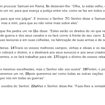
oram procurar Samuel em Ramá,
5
e disseram-lhe: “Olha, tu estás velho, 
s um rei, para que exerça a justiça entre nós, como se faz em todos o
 para que nos julgue”. E invocou o Senhor.
7
O Senhor disse a Samuel
m, mas a mim, para que eu não reine mais sobre eles”.
 que lhe pedira um rei
11
e disse: “Estes serão os direitos do rei que r
de guerra e dos seus cavalos e os fará correr à frente do seu carro.
1
as lavouras e em suas colheitas, na fabricação de suas armas e de s
deiras.
14
Tirará os vossos melhores campos, vinhas e olivais e os d
e cobrará o dízimo, e o destinará aos seus eunucos e aos seus criado
ntos, e os fará trabalhar para ele.
17
Exigirá o dízimo de vossos reb
vós mesmos escolhestes, mas o Senhor não vos ouvirá”.
19
Porém, o po
Queremos um rei,
20
pois queremos ser como todas as outras nações. 
 por nós em todas as guerras”.
s ouvidos do Senhor.
22a
Mas o Senhor disse-lhe: “Faze-lhes a vontad