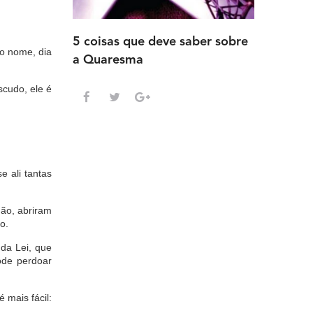
5 coisas que deve saber sobre
5 detalh
so nome, dia
a Quaresma
deve sab
Advento
scudo, ele é
e ali tantas
ão, abriram
o.
da Lei, que
ode perdoar
 mais fácil: