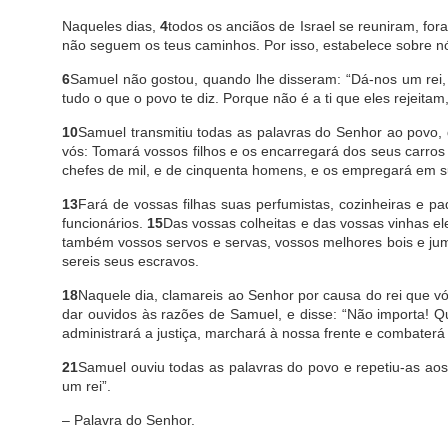
Naqueles dias,
4
todos os anciãos de Israel se reuniram, f
não seguem os teus caminhos. Por isso, estabelece sobre nó
6
Samuel não gostou, quando lhe disseram: “Dá-nos um rei,
tudo o que o povo te diz. Porque não é a ti que eles rejeita
10
Samuel transmitiu todas as palavras do Senhor ao povo,
vós: Tomará vossos filhos e os encarregará dos seus carros 
chefes de mil, e de cinquenta homens, e os empregará em su
13
Fará de vossas filhas suas perfumistas, cozinheiras e pa
funcionários.
15
Das vossas colheitas e das vossas vinhas el
também vossos servos e servas, vossos melhores bois e jume
sereis seus escravos.
18
Naquele dia, clamareis ao Senhor por causa do rei que 
dar ouvidos às razões de Samuel, e disse: “Não importa! 
administrará a justiça, marchará à nossa frente e combaterá
21
Samuel ouviu todas as palavras do povo e repetiu-as ao
um rei”.
– Palavra do Senhor.