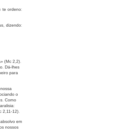
 te ordeno:
s, dizendo:
» (Mc 2,2).
o. Dá-lhes
meiro para
 nossa
sociando o
os. Como
ralisia:
c 2,11-12).
e absolvo em
dos nossos