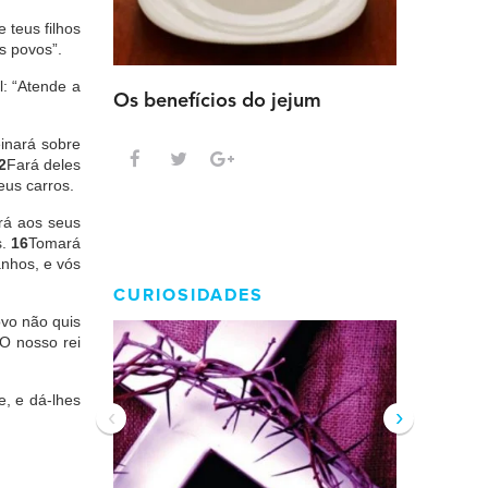
e teus filhos
s povos”.
: “Atende a
Os benefícios do jejum
Guia sem
intensa
einará sobre
2
Fará deles
eus carros.
ará aos seus
s.
16
Tomará
anhos, e vós
CURIOSIDADES
vo não quis
O nosso rei
e, e dá-lhes
‹
›