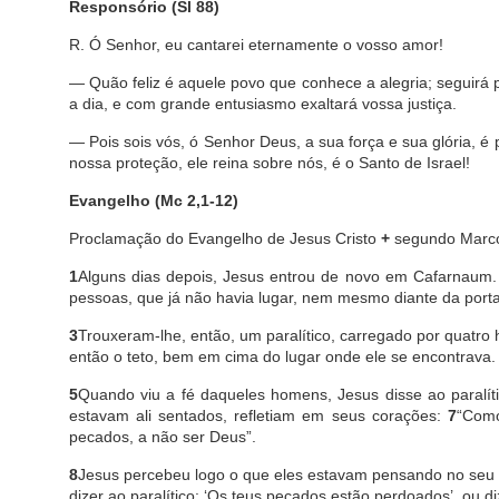
Responsório (Sl 88)
R. Ó Senhor, eu cantarei eternamente o vosso amor!
— Quão feliz é aquele povo que conhece a alegria; seguirá 
a dia, e com grande entusiasmo exaltará vossa justiça.
— Pois sois vós, ó Senhor Deus, a sua força e sua glória, é
nossa proteção, ele reina sobre nós, é o Santo de Israel!
Evangelho (Mc 2,1-12)
Proclamação do Evangelho de Jesus Cristo
+
segundo Marc
1
Alguns dias depois, Jesus entrou de novo em Cafarnaum.
pessoas, que já não havia lugar, nem mesmo diante da porta
3
Trouxeram-lhe, então, um paralítico, carregado por quatr
então o teto, bem em cima do lugar onde ele se encontrava.
5
Quando viu a fé daqueles homens, Jesus disse ao paralít
estavam ali sentados, refletiam em seus corações:
7
“Como
pecados, a não ser Deus”.
8
Jesus percebeu logo o que eles estavam pensando no seu 
dizer ao paralítico: ‘Os teus pecados estão perdoados’, ou d