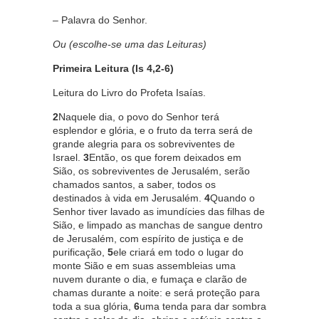
– Palavra do Senhor.
Ou (escolhe-se uma das Leituras)
Primeira Leitura
(Is 4,2-6)
Leitura do Livro do Profeta Isaías.
2
Naquele dia, o povo do Senhor terá
esplendor e glória, e o fruto da terra será de
grande alegria para os sobreviventes de
Israel.
3
Então, os que forem deixados em
Sião, os sobreviventes de Jerusalém, serão
chamados santos, a saber, todos os
destinados à vida em Jerusalém.
4
Quando o
Senhor tiver lavado as imundícies das filhas de
Sião, e limpado as manchas de sangue dentro
de Jerusalém, com espírito de justiça e de
purificação,
5
ele criará em todo o lugar do
monte Sião e em suas assembleias uma
nuvem durante o dia, e fumaça e clarão de
chamas durante a noite: e será proteção para
toda a sua glória,
6
uma tenda para dar sombra