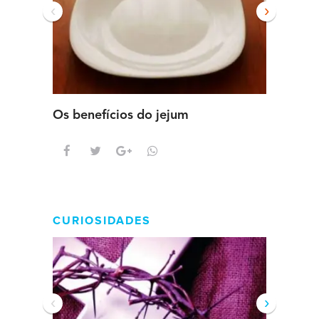
‹
›
Os benefícios do jejum
Guia se
intens
CURIOSIDADES
‹
›