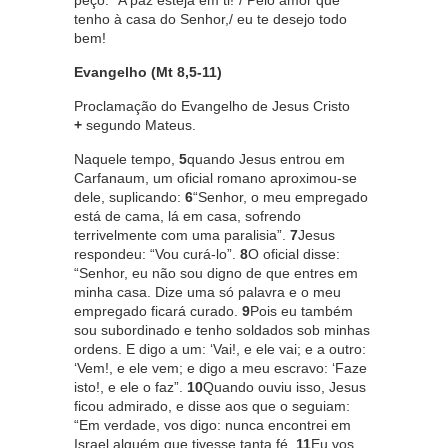
peço: “A paz esteja em ti!”/ Pelo amor que
tenho à casa do Senhor,/ eu te desejo todo
bem!
Evangelho
(Mt 8,5-11)
Proclamação do Evangelho de Jesus Cristo
+
segundo Mateus.
Naquele tempo,
5
quando Jesus entrou em
Carfanaum, um oficial romano aproximou-se
dele, suplicando:
6
“Senhor, o meu empregado
está de cama, lá em casa, sofrendo
terrivelmente com uma paralisia”.
7
Jesus
respondeu: “Vou curá-lo”.
8
O oficial disse:
“Senhor, eu não sou digno de que entres em
minha casa. Dize uma só palavra e o meu
empregado ficará curado.
9
Pois eu também
sou subordinado e tenho soldados sob minhas
ordens. E digo a um: ‘Vai!, e ele vai; e a outro:
‘Vem!, e ele vem; e digo a meu escravo: ‘Faze
isto!, e ele o faz”.
10
Quando ouviu isso, Jesus
ficou admirado, e disse aos que o seguiam:
“Em verdade, vos digo: nunca encontrei em
Israel alguém que tivesse tanta fé.
11
Eu vos