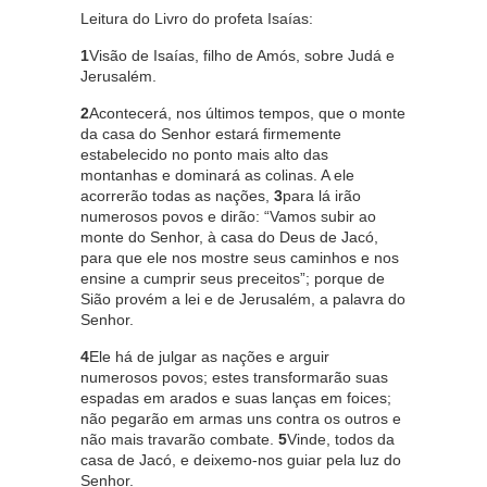
Leitura do Livro do profeta Isaías:
1
Visão de Isaías, filho de Amós, sobre Judá e
Jerusalém.
2
Acontecerá, nos últimos tempos, que o monte
da casa do Senhor estará firmemente
estabelecido no ponto mais alto das
montanhas e dominará as colinas. A ele
acorrerão todas as nações,
3
para lá irão
numerosos povos e dirão: “Vamos subir ao
monte do Senhor, à casa do Deus de Jacó,
para que ele nos mostre seus caminhos e nos
ensine a cumprir seus preceitos”; porque de
Sião provém a lei e de Jerusalém, a palavra do
Senhor.
4
Ele há de julgar as nações e arguir
numerosos povos; estes transformarão suas
espadas em arados e suas lanças em foices;
não pegarão em armas uns contra os outros e
não mais travarão combate.
5
Vinde, todos da
casa de Jacó, e deixemo-nos guiar pela luz do
Senhor.