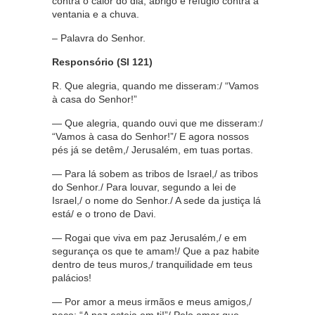
contra o calor do dia, abrigo e refúgio contra a
ventania e a chuva.
– Palavra do Senhor.
Responsório
(Sl 121)
R.
Que alegria, quando me disseram:/ “Vamos
à casa do Senhor!”
—
Que alegria, quando ouvi que me disseram:/
“Vamos à casa do Senhor!”/ E agora nossos
pés já se detêm,/ Jerusalém, em tuas portas.
—
Para lá sobem as tribos de Israel,/ as tribos
do Senhor./ Para louvar, segundo a lei de
Israel,/ o nome do Senhor./ A sede da justiça lá
está/ e o trono de Davi.
—
Rogai que viva em paz Jerusalém,/ e em
segurança os que te amam!/ Que a paz habite
dentro de teus muros,/ tranquilidade em teus
palácios!
—
Por amor a meus irmãos e meus amigos,/