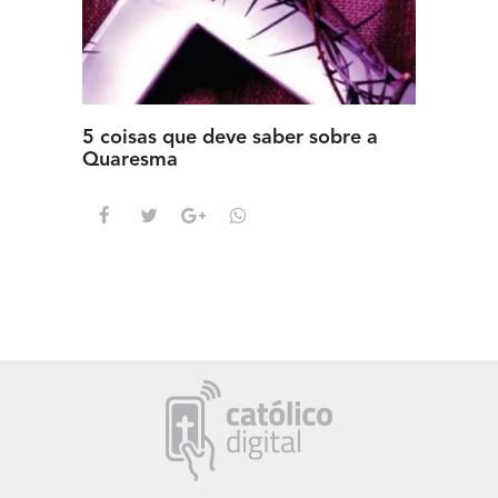
5 coisas que deve saber sobre a
5 detal
Quaresma
saber s