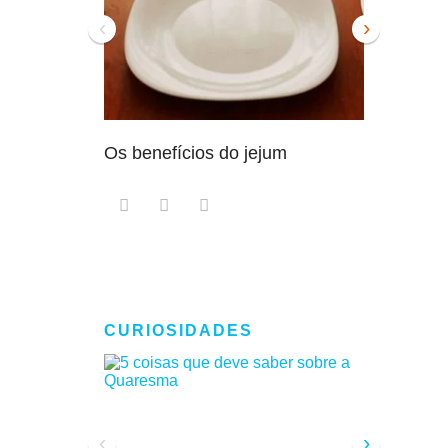
‹
›
Os benefícios do jejum
Guia sem
intensam
CURIOSIDADES
‹
›