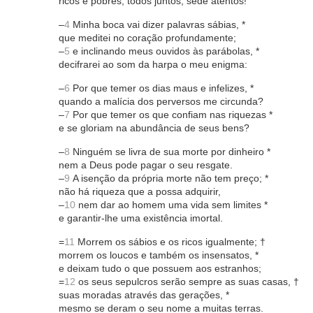
ricos e pobres, todos juntos, sede atentos!
–
4
Minha boca vai dizer palavras sábias, *
que meditei no coração profundamente;
–
5
e inclinando meus ouvidos às parábolas, *
decifrarei ao som da harpa o meu enigma:
–
6
Por que temer os dias maus e infelizes, *
quando a malícia dos perversos me circunda?
–
7
Por que temer os que confiam nas riquezas *
e se gloriam na abundância de seus bens?
–
8
Ninguém se livra de sua morte por dinheiro *
nem a Deus pode pagar o seu resgate.
–
9
A isenção da própria morte não tem preço; *
não há riqueza que a possa adquirir,
–
10
nem dar ao homem uma vida sem limites *
e garantir-lhe uma existência imortal.
=
11
Morrem os sábios e os ricos igualmente; †
morrem os loucos e também os insensatos, *
e deixam tudo o que possuem aos estranhos;
=
12
os seus sepulcros serão sempre as suas casas, †
suas moradas através das gerações, *
mesmo se deram o seu nome a muitas terras.