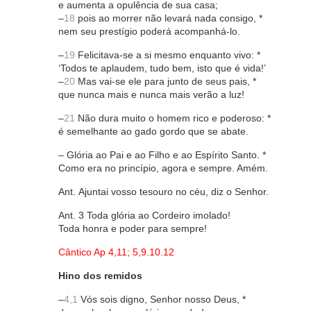
e aumenta a opulência de sua casa;
–
18
pois ao morrer não levará nada consigo, *
nem seu prestígio poderá acompanhá-lo.
–
19
Felicitava-se a si mesmo enquanto vivo: *
‘Todos te aplaudem, tudo bem, isto que é vida!’
–
20
Mas vai-se ele para junto de seus pais, *
que nunca mais e nunca mais verão a luz!
–
21
Não dura muito o homem rico e poderoso: *
é semelhante ao gado gordo que se abate.
– Glória ao Pai e ao Filho e ao Espírito Santo. *
Como era no princípio, agora e sempre. Amém.
Ant. Ajuntai vosso tesouro no céu, diz o Senhor.
Ant. 3 Toda glória ao Cordeiro imolado!
Toda honra e poder para sempre!
Cântico Ap 4,11; 5,9.10.12
Hino dos remidos
–
4,1
Vós sois digno, Senhor nosso Deus, *