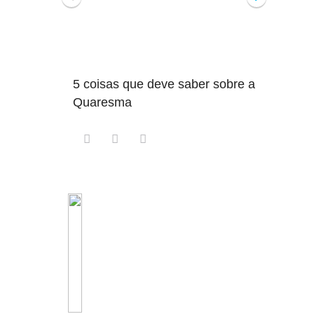
5 coisas que deve saber sobre a
5 detalhe
Quaresma
saber so