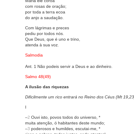
Maria ele coroa
com rosas de oração;
por toda a terra ecoa
do anjo a saudação.
Com lágrimas e preces
pediu por todos nós.
Que Deus, que é uno e trino,
atenda à sua voz.
Salmodia
Ant. 1 Não podeis servir a Deus e ao dinheiro.
Salmo 48(49)
A ilusão das riquezas
Dificilmente um rico entrará no Reino dos Céus (Mt 19,23
I
–
2
Ouvi isto, povos todos do universo, *
muita atenção, ó habitantes deste mundo;
–
3
poderosos e humildes, escutai-me, *