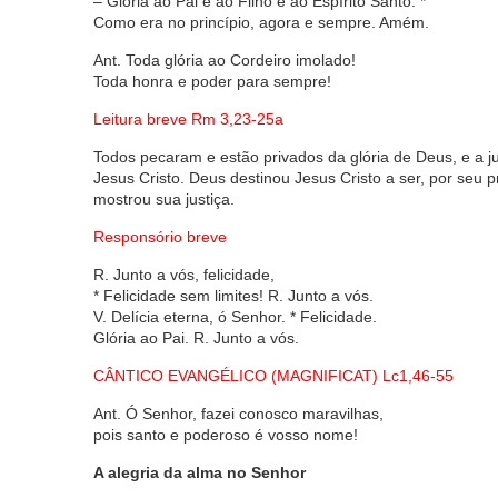
– Glória ao Pai e ao Filho e ao Espírito Santo. *
Como era no princípio, agora e sempre. Amém.
Ant. Toda glória ao Cordeiro imolado!
Toda honra e poder para sempre!
Leitura breve Rm 3,23-25a
Todos pecaram e estão privados da glória de Deus, e a ju
Jesus Cristo. Deus destinou Jesus Cristo a ser, por seu 
mostrou sua justiça.
Responsório breve
R. Junto a vós, felicidade,
* Felicidade sem limites! R. Junto a vós.
V. Delícia eterna, ó Senhor. * Felicidade.
Glória ao Pai. R. Junto a vós.
CÂNTICO EVANGÉLICO (MAGNIFICAT) Lc1,46-55
Ant. Ó Senhor, fazei conosco maravilhas,
pois santo e poderoso é vosso nome!
A alegria da alma no Senhor