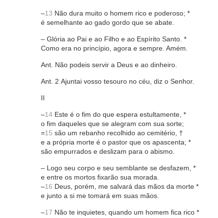
–
13
Não dura muito o homem rico e poderoso; *
é semelhante ao gado gordo que se abate.
– Glória ao Pai e ao Filho e ao Espírito Santo. *
Como era no princípio, agora e sempre. Amém.
Ant. Não podeis servir a Deus e ao dinheiro.
Ant. 2 Ajuntai vosso tesouro no céu, diz o Senhor.
II
–
14
Este é o fim do que espera estultamente, *
o fim daqueles que se alegram com sua sorte;
=
15
são um rebanho recolhido ao cemitério, †
e a própria morte é o pastor que os apascenta; *
são empurrados e deslizam para o abismo.
– Logo seu corpo e seu semblante se desfazem, *
e entre os mortos fixarão sua morada.
–
16
Deus, porém, me salvará das mãos da morte *
e junto a si me tomará em suas mãos.
–
17
Não te inquietes, quando um homem fica rico *