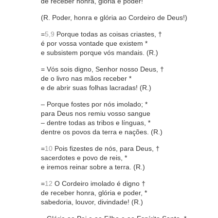
de receber honra, glória e poder!
(R. Poder, honra e glória ao Cordeiro de Deus!)
=
5,9
Porque todas as coisas criastes, †
é por vossa vontade que existem *
e subsistem porque vós mandais. (R.)
= Vós sois digno, Senhor nosso Deus, †
de o livro nas mãos receber *
e de abrir suas folhas lacradas! (R.)
– Porque fostes por nós imolado; *
para Deus nos remiu vosso sangue
– dentre todas as tribos e línguas, *
dentre os povos da terra e nações. (R.)
=
10
Pois fizestes de nós, para Deus, †
sacerdotes e povo de reis, *
e iremos reinar sobre a terra. (R.)
=
12
O Cordeiro imolado é digno †
de receber honra, glória e poder, *
sabedoria, louvor, divindade! (R.)