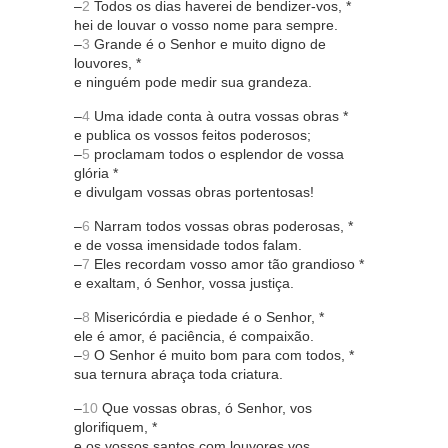
–
2
Todos os dias haverei de bendizer-vos, *
hei de louvar o vosso nome para sempre.
–
3
Grande é o Senhor e muito digno de
louvores, *
e ninguém pode medir sua grandeza.
–
4
Uma idade conta à outra vossas obras *
e publica os vossos feitos poderosos;
–
5
proclamam todos o esplendor de vossa
glória *
e divulgam vossas obras portentosas!
–
6
Narram todos vossas obras poderosas, *
e de vossa imensidade todos falam.
–
7
Eles recordam vosso amor tão grandioso *
e exaltam, ó Senhor, vossa justiça.
–
8
Misericórdia e piedade é o Senhor, *
ele é amor, é paciência, é compaixão.
–
9
O Senhor é muito bom para com todos, *
sua ternura abraça toda criatura.
–
10
Que vossas obras, ó Senhor, vos
glorifiquem, *
e os vossos santos com louvores vos