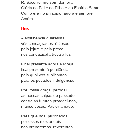
R. Socorrei-me sem demora.
Glória ao Pai e ao Filho e ao Espírito Santo.
Como era no princípio, agora e sempre.
Amém.
Hino
A abstinência quaresmal
vós consagrastes, ó Jesus;
pelo jejum e pela prece,
nos conduzis.da treva à luz.
Ficai presente agora à Igreja,
ficai presente à penitência,
pela qual vos suplicamos
para os pecados indulgência.
Por vossa graça, perdoai
as nossas culpas do passado;
contra as futuras protegei-nos,
manso Jesus, Pastor amado,
Para que nós, purificados
por esses ritos anuais,
nos preparemos, reverentes,