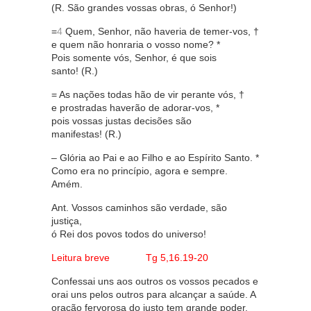
(R. São grandes vossas obras, ó Senhor!)
=
4
Quem, Senhor, não haveria de temer-vos, †
e quem não honraria o vosso nome? *
Pois somente vós, Senhor, é que sois
santo! (R.)
= As nações todas hão de vir perante vós, †
e prostradas haverão de adorar-vos, *
pois vossas justas decisões são
manifestas! (R.)
– Glória ao Pai e ao Filho e ao Espírito Santo. *
Como era no princípio, agora e sempre.
Amém.
Ant. Vossos caminhos são verdade, são
justiça,
ó Rei dos povos todos do universo!
Leitura breve Tg 5,16.19-20
Confessai uns aos outros os vossos pecados e
orai uns pelos outros para alcançar a saúde. A
oração fervorosa do justo tem grande poder.