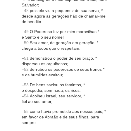
Salvador;
–
48
pois ele viu a pequenez de sua serva, *
desde agora as gerações hão de chamar-me
de bendita.
–
49
O Poderoso fez por mim maravilhas *
e Santo é o seu nome!
–
50
Seu amor, de geração em geração, *
chega a todos que o respeitam;
–
51
demonstrou o poder de seu braço, *
dispersou os orgulhosos;
–
52
derrubou os poderosos de seus tronos *
e os humildes exaltou;
–
53
De bens saciou os famintos, *
e despediu, sem nada, os ricos.
–
54
Acolheu Israel, seu servidor, *
fiel ao seu amor,
–
55
como havia prometido aos nossos pais, *
em favor de Abraão e de seus filhos, para
sempre.