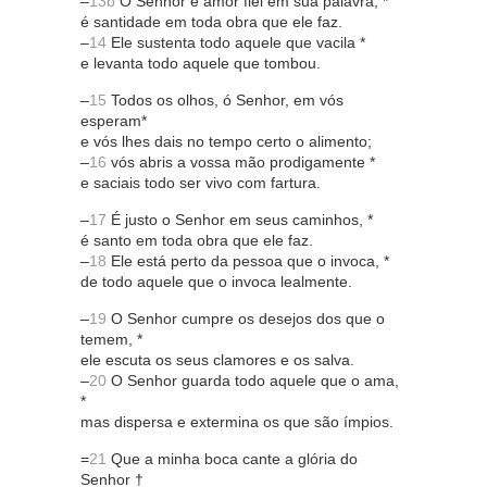
–
13b
O Senhor é amor fiel em sua palavra, *
é santidade em toda obra que ele faz.
–
14
Ele sustenta todo aquele que vacila *
e levanta todo aquele que tombou.
–
15
Todos os olhos, ó Senhor, em vós
esperam*
e vós lhes dais no tempo certo o alimento;
–
16
vós abris a vossa mão prodigamente *
e saciais todo ser vivo com fartura.
–
17
É justo o Senhor em seus caminhos, *
é santo em toda obra que ele faz.
–
18
Ele está perto da pessoa que o invoca, *
de todo aquele que o invoca lealmente.
–
19
O Senhor cumpre os desejos dos que o
temem, *
ele escuta os seus clamores e os salva.
–
20
O Senhor guarda todo aquele que o ama,
*
mas dispersa e extermina os que são ímpios.
=
21
Que a minha boca cante a glória do
Senhor †