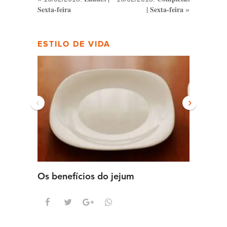
Sexta-feira
| Sexta-feira
»
ESTILO DE VIDA
‹
›
Os benefícios do jejum
Guia se
intens