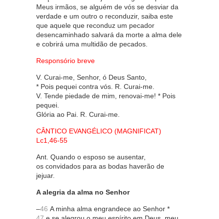
Meus irmãos, se alguém de vós se desviar da
verdade e um outro o reconduzir, saiba este
que aquele que reconduz um pecador
desencaminhado salvará da morte a alma dele
e cobrirá uma multidão de pecados.
Responsório breve
V. Curai-me, Senhor, ó Deus Santo,
* Pois pequei contra vós. R. Curai-me.
V. Tende piedade de mim, renovai-me! * Pois
pequei.
Glória ao Pai. R. Curai-me.
CÂNTICO EVANGÉLICO (MAGNIFICAT)
Lc1,46-55
Ant. Quando o esposo se ausentar,
os convidados para as bodas haverão de
jejuar.
A alegria da alma no Senhor
–
46
A minha alma engrandece ao Senhor *
47
e se alegrou o meu espírito em Deus, meu