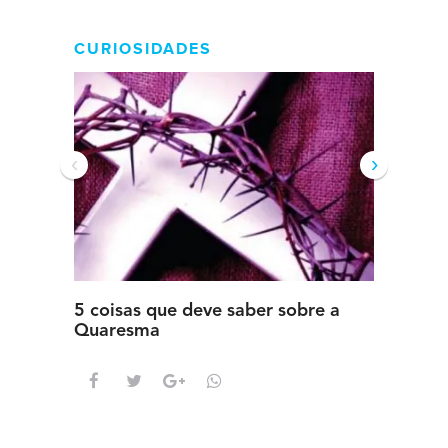
CURIOSIDADES
‹
›
5 coisas que deve saber sobre a
5 detal
Quaresma
saber s