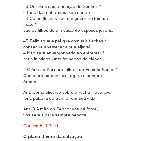
–3 Os filhos são a bênção do Senhor, *
o fruto das entranhas, sua dádiva.
–4
Como flechas que um guerreiro tem na
mão, *
são os filhos de um casal de esposos jovens.
–5 Feliz aquele pai que com tais flechas *
consegue abastecer a sua aljava!
– Não será envergonhado ao enfrentar *
seus inimigos junto às portas da cidade.
– Glória ao Pai e ao Filho e ao Espírito Santo. *
Como era no princípio, agora e sempre.
Amém.
Ant. Como alicerce sobre a rocha inabalável,
foi a palavra do Senhor em sua vida.
Ant. 3 A mão do Senhor vos dá força,
vós sereis para sempre bendita!
Cântico Ef 1,3-10
O plano divino da salvação