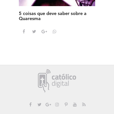
5 coisas que deve saber sobre a
5 detal
Quaresma
saber s