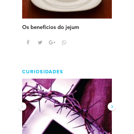
Os benefícios do jejum
Guia se
intens
CURIOSIDADES
‹
›