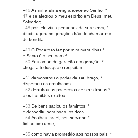
–
46
A minha alma engrandece ao Senhor *
47
e se alegrou o meu espírito em Deus, meu
Salvador;
–
48
pois ele viu a pequenez de sua serva, *
desde agora as gerações hão de chamar-me
de bendita.
–
49
O Poderoso fez por mim maravilhas *
e Santo é o seu nome!
–
50
Seu amor, de geração em geração, *
chega a todos que o respeitam;
–
51
demonstrou o poder de seu braço, *
dispersou os orgulhosos;
–
52
derrubou os poderosos de seus tronos *
e os humildes exaltou;
–
53
De bens saciou os famintos, *
e despediu, sem nada, os ricos.
–
54
Acolheu Israel, seu servidor, *
fiel ao seu amor,
–
55
como havia prometido aos nossos pais, *