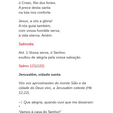
ó Cristo, Rei dos fortes.
A prece desta santa
na luta nos conforte.
Jesus, a vós a glória!
A nós guiai também,
com vossa humilde serva,
à vida eterna. Amém.
Salmodia
Ant. 1 Vossa serva, ó Senhor,
exultou de alegria pela vossa salvação.
Salmo 121(122)
Jerusalém, cidade santa
Vós vos aproximastes do monte Sião e da
cidade do Deus vivo, a Jerusalém celeste (Hb
12,22).
–
1
Que alegria, quando ouvi que me disseram:
*
‘Vamos à casa do Senhor!’