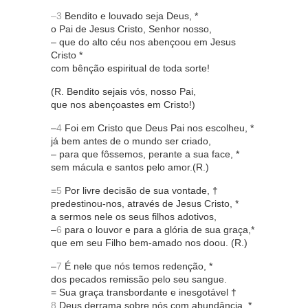
–3
Bendito e louvado seja Deus, *
o Pai de Jesus Cristo, Senhor nosso,
– que do alto céu nos abençoou em Jesus
Cristo *
com bênção espiritual de toda sorte!
(R. Bendito sejais vós, nosso Pai,
que nos abençoastes em Cristo!)
–
4
Foi em Cristo que Deus Pai nos escolheu, *
já bem antes de o mundo ser criado,
– para que fôssemos, perante a sua face, *
sem mácula e santos pelo amor.(R.)
=
5
Por livre decisão de sua vontade, †
predestinou-nos, através de Jesus Cristo, *
a sermos nele os seus filhos adotivos,
–
6
para o louvor e para a glória de sua graça,*
que em seu Filho bem-amado nos doou. (R.)
–
7
É nele que nós temos redenção, *
dos pecados remissão pelo seu sangue.
= Sua graça transbordante e inesgotável †
8
Deus derrama sobre nós com abundância, *