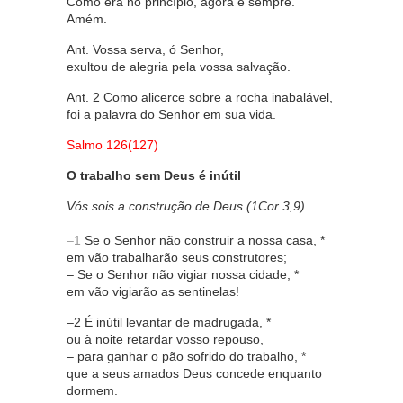
Como era no princípio, agora e sempre.
Amém.
Ant. Vossa serva, ó Senhor,
exultou de alegria pela vossa salvação.
Ant. 2 Como alicerce sobre a rocha inabalável,
foi a palavra do Senhor em sua vida.
Salmo 126(127)
O trabalho sem Deus é inútil
Vós sois a construção de Deus (1Cor 3,9).
–1
Se o Senhor não construir a nossa casa, *
em vão trabalharão seus construtores;
– Se o Senhor não vigiar nossa cidade, *
em vão vigiarão as sentinelas!
–2 É inútil levantar de madrugada, *
ou à noite retardar vosso repouso,
– para ganhar o pão sofrido do trabalho, *
que a seus amados Deus concede enquanto
dormem.