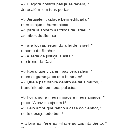
–
2
E agora nossos pés já se detêm, *
Jerusalém, em tuas portas.
–
3
Jerusalém, cidade bem edificada *
num conjunto harmonioso;
–
4
para lá sobem as tribos de Israel, *
as tribos do Senhor.
– Para louvar, segundo a lei de Israel, *
o nome do Senhor.
–
5
A sede da justiça lá está *
e o trono de Davi.
–
6
Rogai que viva em paz Jerusalém, *
e em segurança os que te amam!
–
7
Que a paz habite dentro de teus muros, *
tranqüilidade em teus palácios!
–
8
Por amor a meus irmãos e meus amigos, *
peço: ‘A paz esteja em ti!’
–
9
Pelo amor que tenho à casa do Senhor, *
eu te desejo todo bem!
– Glória ao Pai e ao Filho e ao Espírito Santo. *