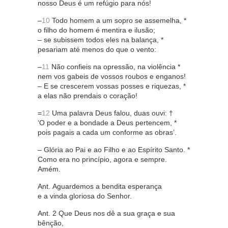
nosso Deus é um refúgio para nós!
–
10
Todo homem a um sopro se assemelha, *
o filho do homem é mentira e ilusão;
– se subissem todos eles na balança, *
pesariam até menos do que o vento:
–
11
Não confieis na opressão, na violência *
nem vos gabeis de vossos roubos e enganos!
– E se crescerem vossas posses e riquezas, *
a elas não prendais o coração!
=
12
Uma palavra Deus falou, duas ouvi: †
‘O poder e a bondade a Deus pertencem, *
pois pagais a cada um conforme as obras’.
– Glória ao Pai e ao Filho e ao Espírito Santo. *
Como era no princípio, agora e sempre.
Amém.
Ant. Aguardemos a bendita esperança
e a vinda gloriosa do Senhor.
Ant. 2 Que Deus nos dê a sua graça e sua
bênção,