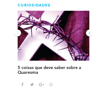
CURIOSIDADES
‹
›
5 coisas que deve saber sobre a
5 detal
Quaresma
saber s