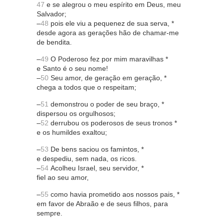
47
e se alegrou o meu espírito em Deus, meu
Salvador;
–
48
pois ele viu a pequenez de sua serva, *
desde agora as gerações hão de chamar-me
de bendita.
–
49
O Poderoso fez por mim maravilhas *
e Santo é o seu nome!
–
50
Seu amor, de geração em geração, *
chega a todos que o respeitam;
–
51
demonstrou o poder de seu braço, *
dispersou os orgulhosos;
–
52
derrubou os poderosos de seus tronos *
e os humildes exaltou;
–
53
De bens saciou os famintos, *
e despediu, sem nada, os ricos.
–
54
Acolheu Israel, seu servidor, *
fiel ao seu amor,
–
55
como havia prometido aos nossos pais, *
em favor de Abraão e de seus filhos, para
sempre.