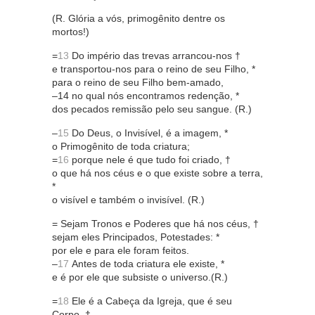
(R. Glória a vós, primogênito dentre os
mortos!)
=
13
Do império das trevas arrancou-nos †
e transportou-nos para o reino de seu Filho, *
para o reino de seu Filho bem-amado,
–14 no qual nós encontramos redenção, *
dos pecados remissão pelo seu sangue. (R.)
–
15
Do Deus, o Invisível, é a imagem, *
o Primogênito de toda criatura;
=
16
porque nele é que tudo foi criado, †
o que há nos céus e o que existe sobre a terra,
*
o visível e também o invisível. (R.)
= Sejam Tronos e Poderes que há nos céus, †
sejam eles Principados, Potestades: *
por ele e para ele foram feitos.
–
17
Antes de toda criatura ele existe, *
e é por ele que subsiste o universo.(R.)
=
18
Ele é a Cabeça da Igreja, que é seu
Corpo, †