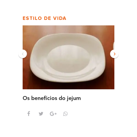
ESTILO DE VIDA
‹
›
Os benefícios do jejum
Guia se
intens