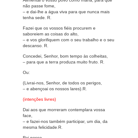
Alimentai o vosso povo como maná, para que
não passe fome,
– e dai-lhe a água viva para que nunca mais
tenha sede. R.
Fazei que os vossos fiéis procurem e
saboreiem as coisas do alto,
– e vos glorifiquem com o seu trabalho e o seu
descanso. R.
Concedei, Senhor, bom tempo às colheitas,
– para que a terra produza muito fruto. R.
Ou:
(Livrai-nos, Senhor, de todos os perigos,
– e abençoai os nossos lares).R.
(intenções livres)
Dai aos que morreram contemplara vossa
face,
– e fazei-nos também participar, um dia, da
mesma felicidade.R.
Pai nosso.