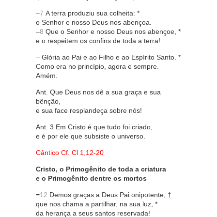
–
7
A terra produziu sua colheita: *
o Senhor e nosso Deus nos abençoa.
–
8
Que o Senhor e nosso Deus nos abençoe, *
e o respeitem os confins de toda a terra!
– Glória ao Pai e ao Filho e ao Espírito Santo. *
Como era no princípio, agora e sempre.
Amém.
Ant. Que Deus nos dê a sua graça e sua
bênção,
e sua face resplandeça sobre nós!
Ant. 3 Em Cristo é que tudo foi criado,
e é por ele que subsiste o universo.
Cântico Cf. Cl 1,12-20
Cristo, o Primogênito de toda a criatura
e o Primogênito dentre os mortos
=
12
Demos graças a Deus Pai onipotente, †
que nos chama a partilhar, na sua luz, *
da herança a seus santos reservada!