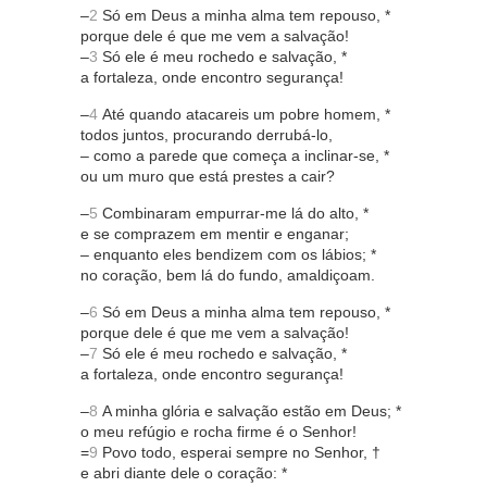
–
2
Só em Deus a minha alma tem repouso, *
porque dele é que me vem a salvação!
–
3
Só ele é meu rochedo e salvação, *
a fortaleza, onde encontro segurança!
–
4
Até quando atacareis um pobre homem, *
todos juntos, procurando derrubá-lo,
– como a parede que começa a inclinar-se, *
ou um muro que está prestes a cair?
–
5
Combinaram empurrar-me lá do alto, *
e se comprazem em mentir e enganar;
– enquanto eles bendizem com os lábios; *
no coração, bem lá do fundo, amaldiçoam.
–
6
Só em Deus a minha alma tem repouso, *
porque dele é que me vem a salvação!
–
7
Só ele é meu rochedo e salvação, *
a fortaleza, onde encontro segurança!
–
8
A minha glória e salvação estão em Deus; *
o meu refúgio e rocha firme é o Senhor!
=
9
Povo todo, esperai sempre no Senhor, †
e abri diante dele o coração: *