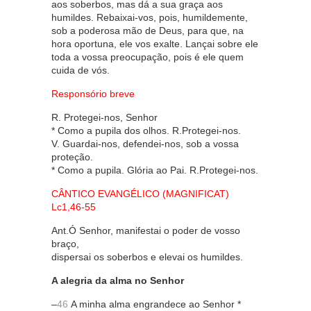
aos soberbos, mas dá a sua graça aos
humildes. Rebaixai-vos, pois, humildemente,
sob a poderosa mão de Deus, para que, na
hora oportuna, ele vos exalte. Lançai sobre ele
toda a vossa preocupação, pois é ele quem
cuida de vós.
Responsório breve
R. Protegei-nos, Senhor
* Como a pupila dos olhos. R.Protegei-nos.
V. Guardai-nos, defendei-nos, sob a vossa
proteção.
* Como a pupila. Glória ao Pai. R.Protegei-nos.
CÂNTICO EVANGÉLICO (MAGNIFICAT)
Lc1,46-55
Ant.Ó Senhor, manifestai o poder de vosso
braço,
dispersai os soberbos e elevai os humildes.
A alegria da alma no Senhor
–
46
A minha alma engrandece ao Senhor *