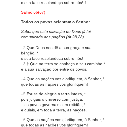
e sua face resplandeça sobre nós! †
Salmo 66(67)
Todos os povos celebram o Senhor
Sabei que esta salvação de Deus já foi
comunicada aos pagãos (At 28,28).
–
2
Que Deus nos dê a sua graça e sua
bênção, *
e sua face resplandeça sobre nós!
–
3
† Que na terra se conheça o seu caminho *
e a sua salvação por entre os povos.
–
4
Que as nações vos glorifiquem, ó Senhor, *
que todas as nações vos glorifiquem!
–
5
Exulte de alegria a terra inteira, *
pois julgais o universo com justiça;
– os povos governais com retidão, *
e guiais, em toda a terra, as nações.
–
6
Que as nações vos glorifiquem, ó Senhor, *
que todas as nações vos glorifiquem!