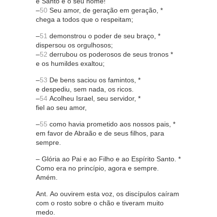
e Santo é o seu nome!
–
50
Seu amor, de geração em geração, *
chega a todos que o respeitam;
–
51
demonstrou o poder de seu braço, *
dispersou os orgulhosos;
–
52
derrubou os poderosos de seus tronos *
e os humildes exaltou;
–
53
De bens saciou os famintos, *
e despediu, sem nada, os ricos.
–
54
Acolheu Israel, seu servidor, *
fiel ao seu amor,
–
55
como havia prometido aos nossos pais, *
em favor de Abraão e de seus filhos, para
sempre.
– Glória ao Pai e ao Filho e ao Espírito Santo. *
Como era no princípio, agora e sempre.
Amém.
Ant. Ao ouvirem esta voz, os discípulos caíram
com o rosto sobre o chão e tiveram muito
medo.