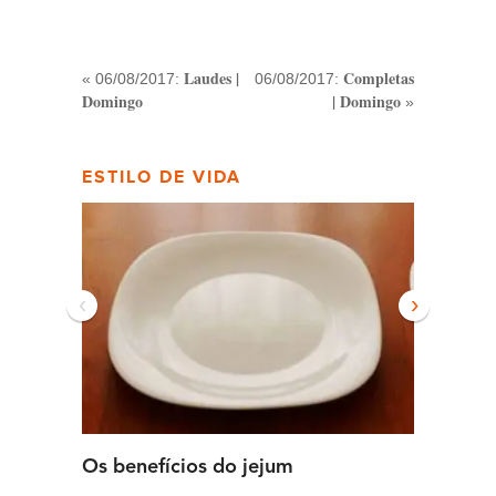
Laudes |
Completas
« 06/08/2017:
06/08/2017:
Domingo
| Domingo
»
ESTILO DE VIDA
‹
›
Os benefícios do jejum
Guia se
intens