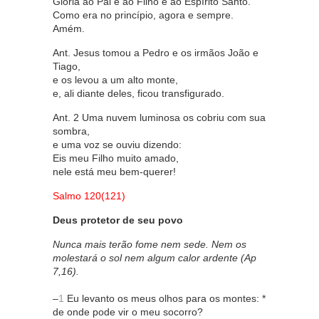
Glória ao Pai e ao Filho e ao Espírito Santo.
Como era no princípio, agora e sempre.
Amém.
Ant. Jesus tomou a Pedro e os irmãos João e
Tiago,
e os levou a um alto monte,
e, ali diante deles, ficou transfigurado.
Ant. 2 Uma nuvem luminosa os cobriu com sua
sombra,
e uma voz se ouviu dizendo:
Eis meu Filho muito amado,
nele está meu bem-querer!
Salmo 120(121)
Deus protetor de seu povo
Nunca mais terão fome nem sede. Nem os
molestará o sol nem algum calor ardente (Ap
7,16).
–
1
Eu levanto os meus olhos para os montes: *
de onde pode vir o meu socorro?