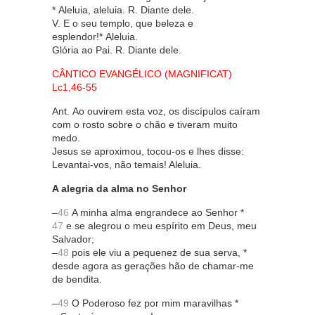
* Aleluia, aleluia. R. Diante dele.
V. E o seu templo, que beleza e
esplendor!* Aleluia.
Glória ao Pai. R. Diante dele.
CÂNTICO EVANGÉLICO (MAGNIFICAT)
Lc1,46-55
Ant. Ao ouvirem esta voz, os discípulos caíram
com o rosto sobre o chão e tiveram muito
medo.
Jesus se aproximou, tocou-os e lhes disse:
Levantai-vos, não temais! Aleluia.
A alegria da alma no Senhor
–
46
A minha alma engrandece ao Senhor *
47
e se alegrou o meu espírito em Deus, meu
Salvador;
–
48
pois ele viu a pequenez de sua serva, *
desde agora as gerações hão de chamar-me
de bendita.
–
49
O Poderoso fez por mim maravilhas *