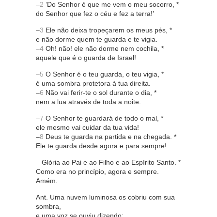
–
2
‘Do Senhor é que me vem o meu socorro, *
do Senhor que fez o céu e fez a terra!’
–
3
Ele não deixa tropeçarem os meus pés, *
e não dorme quem te guarda e te vigia.
–
4
Oh! não! ele não dorme nem cochila, *
aquele que é o guarda de Israel!
–
5
O Senhor é o teu guarda, o teu vigia, *
é uma sombra protetora à tua direita.
–
6
Não vai ferir-te o sol durante o dia, *
nem a lua através de toda a noite.
–
7
O Senhor te guardará de todo o mal, *
ele mesmo vai cuidar da tua vida!
–
8
Deus te guarda na partida e na chegada. *
Ele te guarda desde agora e para sempre!
– Glória ao Pai e ao Filho e ao Espírito Santo. *
Como era no princípio, agora e sempre.
Amém.
Ant. Uma nuvem luminosa os cobriu com sua
sombra,
e uma voz se ouviu dizendo: