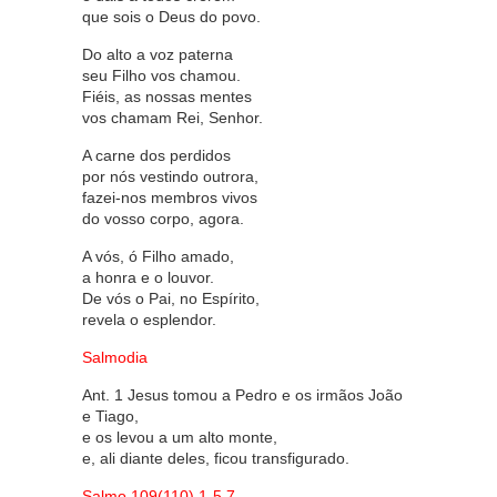
que sois o Deus do povo.
Do alto a voz paterna
seu Filho vos chamou.
Fiéis, as nossas mentes
vos chamam Rei, Senhor.
A carne dos perdidos
por nós vestindo outrora,
fazei-nos membros vivos
do vosso corpo, agora.
A vós, ó Filho amado,
a honra e o louvor.
De vós o Pai, no Espírito,
revela o esplendor.
Salmodia
Ant. 1 Jesus tomou a Pedro e os irmãos João
e Tiago,
e os levou a um alto monte,
e, ali diante deles, ficou transfigurado.
Salmo 109(110),1-5.7