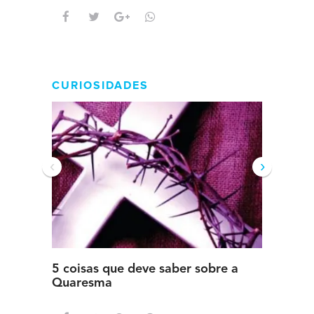
CURIOSIDADES
‹
›
5 coisas que deve saber sobre a
5 detal
Quaresma
saber s