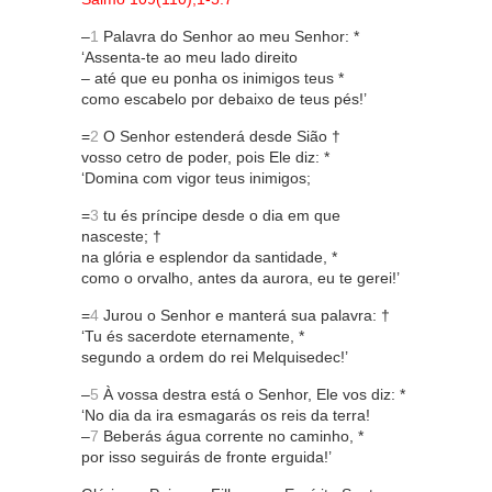
–
1
Palavra do Senhor ao meu Senhor: *
‘Assenta-te ao meu lado direito
– até que eu ponha os inimigos teus *
como escabelo por debaixo de teus pés!’
=
2
O Senhor estenderá desde Sião †
vosso cetro de poder, pois Ele diz: *
‘Domina com vigor teus inimigos;
=
3
tu és príncipe desde o dia em que
nasceste; †
na glória e esplendor da santidade, *
como o orvalho, antes da aurora, eu te gerei!’
=
4
Jurou o Senhor e manterá sua palavra: †
‘Tu és sacerdote eternamente, *
segundo a ordem do rei Melquisedec!’
–
5
À vossa destra está o Senhor, Ele vos diz: *
‘No dia da ira esmagarás os reis da terra!
–
7
Beberás água corrente no caminho, *
por isso seguirás de fronte erguida!’