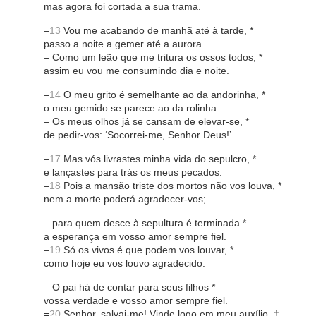
mas agora foi cortada a sua trama.
–
13
Vou me acabando de manhã até à tarde, *
passo a noite a gemer até a aurora.
– Como um leão que me tritura os ossos todos, *
assim eu vou me consumindo dia e noite.
–
14
O meu grito é semelhante ao da andorinha, *
o meu gemido se parece ao da rolinha.
– Os meus olhos já se cansam de elevar-se, *
de pedir-vos: ‘Socorrei-me, Senhor Deus!’
–
17
Mas vós livrastes minha vida do sepulcro, *
e lançastes para trás os meus pecados.
–
18
Pois a mansão triste dos mortos não vos louva, *
nem a morte poderá agradecer-vos;
– para quem desce à sepultura é terminada *
a esperança em vosso amor sempre fiel.
–
19
Só os vivos é que podem vos louvar, *
como hoje eu vos louvo agradecido.
– O pai há de contar para seus filhos *
vossa verdade e vosso amor sempre fiel.
=
20
Senhor, salvai-me! Vinde logo em meu auxílio, †