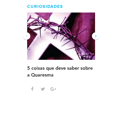
CURIOSIDADES
‹
›
5 coisas que deve saber sobre
5 detalh
a Quaresma
deve sab
Advento