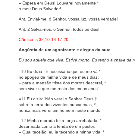
– Espera em Deus! Louvarei novamente *
o meu Deus Salvador!
Ant. Enviai-me, ó Senhor, vossa luz, vossa verdade!
Ant. 2 Salvai-nos, ó Senhor, todos os dias!
Cântico Is 38,10-14.17-20
Angústia de um agonizante e alegria da cura
Eu sou aquele que vive. Estive morto. Eu tenho a chave da m
–
10
Eu dizia: ‘É necessário que eu me vá *
no apogeu de minha vida e de meus dias;
– para a mansão triste dos mortos descerei, *
sem viver o que me resta dos meus anos’.
=
11
Eu dizia: ‘Não verei o Senhor Deus †
sobre a terra dos viventes nunca mais; *
nunca mais verei um homem neste mundo!’
–
12
Minha morada foi à força arrebatada, *
desarmada como a tenda de um pastor.
– Qual tecelão, eu ia tecendo a minha vida, *