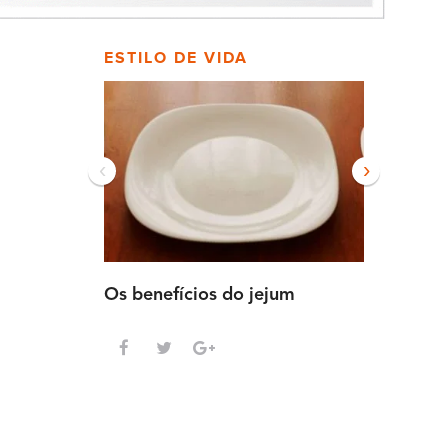
ESTILO DE VIDA
‹
›
Os benefícios do jejum
Guia sem
intensa