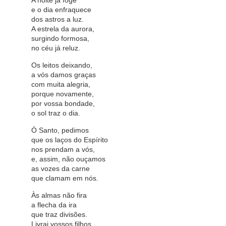
A noite já foge
e o dia enfraquece
dos astros a luz.
A estrela da aurora,
surgindo formosa,
no céu já reluz.
Os leitos deixando,
a vós damos graças
com muita alegria,
porque novamente,
por vossa bondade,
o sol traz o dia.
Ó Santo, pedimos
que os laços do Espírito
nos prendam a vós,
e, assim, não ouçamos
as vozes da carne
que clamam em nós.
Às almas não fira
a flecha da ira
que traz divisões.
Livrai vossos filhos