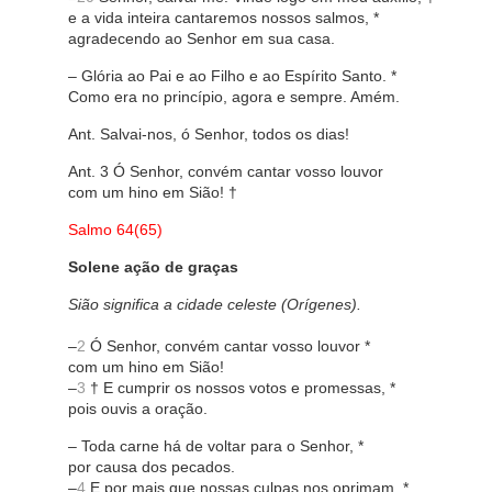
e a vida inteira cantaremos nossos salmos, *
agradecendo ao Senhor em sua casa.
– Glória ao Pai e ao Filho e ao Espírito Santo. *
Como era no princípio, agora e sempre. Amém.
Ant. Salvai-nos, ó Senhor, todos os dias!
Ant. 3 Ó Senhor, convém cantar vosso louvor
com um hino em Sião! †
Salmo 64(65)
Solene ação de graças
Sião significa a cidade celeste (Orígenes).
–
2
Ó Senhor, convém cantar vosso louvor *
com um hino em Sião!
–
3
† E cumprir os nossos votos e promessas, *
pois ouvis a oração.
– Toda carne há de voltar para o Senhor, *
por causa dos pecados.
–
4
E por mais que nossas culpas nos oprimam, *