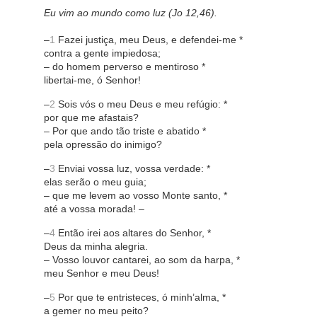
Eu vim ao mundo como luz (Jo 12,46).
–
1
Fazei justiça, meu Deus, e defendei-me *
contra a gente impiedosa;
– do homem perverso e mentiroso *
libertai-me, ó Senhor!
–
2
Sois vós o meu Deus e meu refúgio: *
por que me afastais?
– Por que ando tão triste e abatido *
pela opressão do inimigo?
–
3
Enviai vossa luz, vossa verdade: *
elas serão o meu guia;
– que me levem ao vosso Monte santo, *
até a vossa morada! –
–
4
Então irei aos altares do Senhor, *
Deus da minha alegria.
– Vosso louvor cantarei, ao som da harpa, *
meu Senhor e meu Deus!
–
5
Por que te entristeces, ó minh’alma, *
a gemer no meu peito?