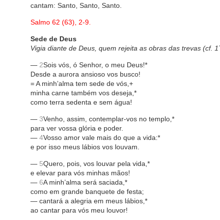
cantam: Santo, Santo, Santo.
Salmo 62 (63), 2-9.
Sede de Deus
Vigia diante de Deus, quem rejeita as obras das trevas (cf. 1
—
2
Sois vós, ó Senhor, o meu Deus!*
Desde a aurora ansioso vos busco!
= A minh’alma tem sede de vós,+
minha carne também vos deseja,*
como terra sedenta e sem água!
—
3
Venho, assim, contemplar-vos no templo,*
para ver vossa glória e poder.
—
4
Vosso amor vale mais do que a vida:*
e por isso meus lábios vos louvam.
—
5
Quero, pois, vos louvar pela vida,*
e elevar para vós minhas mãos!
—
6
A minh’alma será saciada,*
como em grande banquete de festa;
— cantará a alegria em meus lábios,*
ao cantar para vós meu louvor!