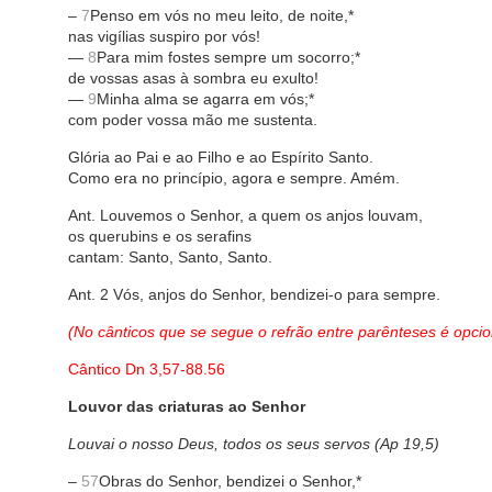
–
7
Penso em vós no meu leito, de noite,*
nas vigílias suspiro por vós!
—
8
Para mim fostes sempre um socorro;*
de vossas asas à sombra eu exulto!
—
9
Minha alma se agarra em vós;*
com poder vossa mão me sustenta.
Glória ao Pai e ao Filho e ao Espírito Santo.
Como era no princípio, agora e sempre. Amém.
Ant. Louvemos o Senhor, a quem os anjos louvam,
os querubins e os serafins
cantam: Santo, Santo, Santo.
Ant. 2 Vós, anjos do Senhor, bendizei-o para sempre.
(No cânticos que se segue o refrão entre parênteses é opcio
Cântico Dn 3,57-88.56
Louvor das criaturas ao Senhor
Louvai o nosso Deus, todos os seus servos (Ap 19,5)
–
57
Obras do Senhor, bendizei o Senhor,*