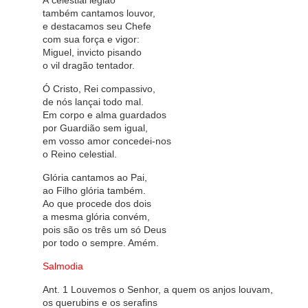
À celestial legião
também cantamos louvor,
e destacamos seu Chefe
com sua força e vigor:
Miguel, invicto pisando
o vil dragão tentador.
Ó Cristo, Rei compassivo,
de nós lançai todo mal.
Em corpo e alma guardados
por Guardião sem igual,
em vosso amor concedei-nos
o Reino celestial.
Glória cantamos ao Pai,
ao Filho glória também.
Ao que procede dos dois
a mesma glória convém,
pois são os três um só Deus
por todo o sempre. Amém.
Salmodia
Ant. 1 Louvemos o Senhor, a quem os anjos louvam,
os querubins e os serafins