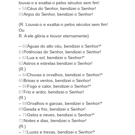
louvai-o e exaltai-o pelos séculos sem fim!
–
58
Céus do Senhor, bendizei o Senhor!
59
Anjos do Senhor, bendizei o Senhor!
(R. Louvai-o e exaltai-o pelos séculos sem fim!
Ou
R. A ele glória e louvor eternamente)
–
60
Águas do alto céu, bendizei o Senhor!*
61
Potências do Senhor, bendizei o Senhor!
–
62
Lua e sol, bendizei o Senhor!*
63
Astros e estrelas bendizei o Senhor!
(R.)
–
64
Chuvas e orvalhos, bendizei o Senhor!*
65
Brisas e ventos, bendizei o Senhor!
–
66
Fogo e calor, bendizei o Senhor!*
67
Frio e ardor, bendizei o Senhor!
(R.)
–
68
Orvalhos e garoas, bendizei o Senhor!*
69
Geada e frio, bendizei o Senhor!
–
70
Gelos e neves, bendizei o Senhor!*
71
Noites e dias, bendizei o Senhor!
(R.)
–
72
Luzes e trevas, bendizei o Senhor!*