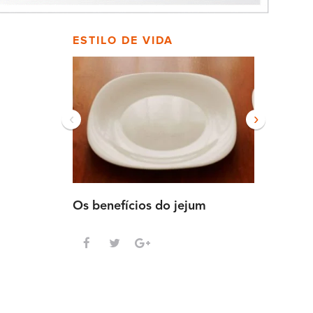
ESTILO DE VIDA
‹
›
Os benefícios do jejum
Guia sem
intensa