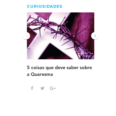
CURIOSIDADES
‹
›
5 coisas que deve saber sobre
5 detalh
a Quaresma
deve sab
Advento