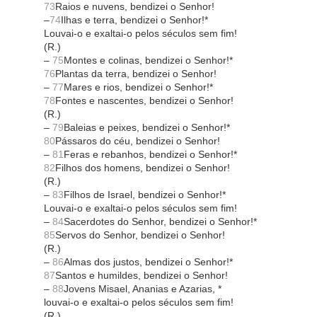
73
Raios e nuvens, bendizei o Senhor!
–
74
Ilhas e terra, bendizei o Senhor!*
Louvai-o e exaltai-o pelos séculos sem fim!
(R.)
–
75
Montes e colinas, bendizei o Senhor!*
76
Plantas da terra, bendizei o Senhor!
–
77
Mares e rios, bendizei o Senhor!*
78
Fontes e nascentes, bendizei o Senhor!
(R.)
–
79
Baleias e peixes, bendizei o Senhor!*
80
Pássaros do céu, bendizei o Senhor!
–
81
Feras e rebanhos, bendizei o Senhor!*
82
Filhos dos homens, bendizei o Senhor!
(R.)
–
83
Filhos de Israel, bendizei o Senhor!*
Louvai-o e exaltai-o pelos séculos sem fim!
–
84
Sacerdotes do Senhor, bendizei o Senhor!*
85
Servos do Senhor, bendizei o Senhor!
(R.)
–
86
Almas dos justos, bendizei o Senhor!*
87
Santos e humildes, bendizei o Senhor!
–
88
Jovens Misael, Ananias e Azarias, *
louvai-o e exaltai-o pelos séculos sem fim!
(R.)