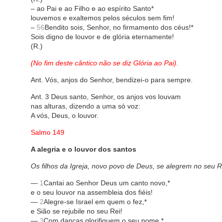
– ao Pai e ao Filho e ao espírito Santo*
louvemos e exaltemos pelos séculos sem fim!
–
56
Bendito sois, Senhor, no firmamento dos céus!*
Sois digno de louvor e de glória eternamente!
(R.)
(No fim deste cântico não se diz Glória ao Pai).
Ant. Vós, anjos do Senhor, bendizei-o para sempre.
Ant. 3 Deus santo, Senhor, os anjos vos louvam
nas alturas, dizendo a uma só voz:
A vós, Deus, o louvor.
Salmo 149
A alegria e o louvor dos santos
Os filhos da Igreja, novo povo de Deus, se alegrem no seu R
—
1
Cantai ao Senhor Deus um canto novo,*
e o seu louvor na assembleia dos fiéis!
—
2
Alegre-se Israel em quem o fez,*
e Sião se rejubile no seu Rei!
—
3
Com danças glorifiquem o seu nome,*