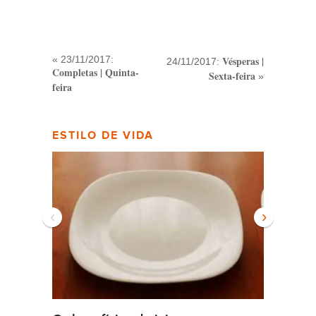
« 23/11/2017:
Vésperas |
24/11/2017:
Completas | Quinta-
Sexta-feira
»
feira
ESTILO DE VIDA
‹
›