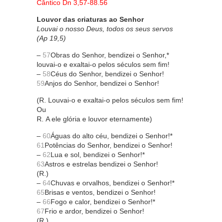
Cântico Dn 3,57-88.56
Louvor das criaturas ao Senhor
Louvai o nosso Deus, todos os seus servos
(Ap 19,5)
–
57
Obras do Senhor, bendizei o Senhor,*
louvai-o e exaltai-o pelos séculos sem fim!
–
58
Céus do Senhor, bendizei o Senhor!
59
Anjos do Senhor, bendizei o Senhor!
(R. Louvai-o e exaltai-o pelos séculos sem fim!
Ou
R. A ele glória e louvor eternamente)
–
60
Águas do alto céu, bendizei o Senhor!*
61
Potências do Senhor, bendizei o Senhor!
–
62
Lua e sol, bendizei o Senhor!*
63
Astros e estrelas bendizei o Senhor!
(R.)
–
64
Chuvas e orvalhos, bendizei o Senhor!*
65
Brisas e ventos, bendizei o Senhor!
–
66
Fogo e calor, bendizei o Senhor!*
67
Frio e ardor, bendizei o Senhor!
(R.)