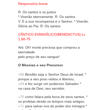
Responsório breve
R. Os santos e os justos
* Viverão eternamente. R. Os santos.
V. E a sua recompensa é o Senhor. * Viverão.
Glória ao Pai. R. Os santos.
CÂNTICO EVANGÉLICO(BENEDICTUS) Lc
1,68-79
Ant. Oh! morte preciosa que comprou a
eternidade
pelo preço de seu sangue!
O Messias e seu Precursor
–
68
Bendito seja o Senhor Deus de Israel, *
porque a seu povo visitou e libertou;
–
69
e fez surgir um poderoso Salvador *
na casa de Davi, seu servidor,
–
70
como falara pela boca de seus santos, *
os profetas desde os tempos mais antigos,
–
71
para salvar-nos do poder dos inimigos *