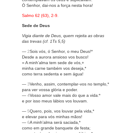
Ó Senhor, dai-nos a força nesta hora!
Salmo 62 (63), 2-9.
Sede de Deus
Vigia diante de Deus, quem rejeita as obras
das trevas (cf. 1Ts 5,5)
—
2
Sois vós, ó Senhor, o meu Deus!*
Desde a aurora ansioso vos busco!
= A minh’alma tem sede de vós,+
minha carne também vos deseja,*
como terra sedenta e sem água!
—
3
Venho, assim, contemplar-vos no templo,*
para ver vossa glória e poder.
—
4
Vosso amor vale mais do que a vida:*
e por isso meus lábios vos louvam.
—
5
Quero, pois, vos louvar pela vida,*
e elevar para vós minhas mãos!
—
6
A minh’alma será saciada,*
como em grande banquete de festa;