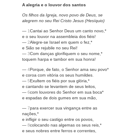
A alegria e o louvor dos santos
Os filhos da Igreja, novo povo de Deus, se
alegrem no seu Rei Cristo Jesus (Hesíquio)
—
1
Cantai ao Senhor Deus um canto novo,*
e o seu louvor na assembleia dos fiéis!
—
2
Alegre-se Israel em quem o fez,*
e Sião se rejubile no seu Rei!
—
3
Com danças glorifiquem o seu nome,*
toquem harpa e tambor em sua honra!
—
4
Porque, de fato, o Senhor ama seu povo*
e coroa com vitória os seus humildes.
—
5
Exultem os fiéis por sua glória,*
e cantando se levantem de seus leitos,
—
6
com louvores do Senhor em sua boca*
e espadas de dois gumes em sua mão,
—
7
para exercer sua vingança entre as
nações,*
e infligir o seu castigo entre os povos,
—
8
colocando nas algemas os seus reis,*
e seus nobres entre ferros e correntes,