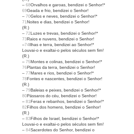
–
68
Orvalhos e garoas, bendizei o Senhor!*
69
Geada e frio, bendizei o Senhor!
–
70
Gelos e neves, bendizei o Senhor!*
71
Noites e dias, bendizei o Senhor!
(R.)
–
72
Luzes e trevas, bendizei o Senhor!*
73
Raios e nuvens, bendizei o Senhor!
–
74
Ilhas e terra, bendizei ao Senhor!*
Louvai-o e exaltai-o pelos séculos sem fim!
(R.)
–
75
Montes e colinas, bendizei o Senhor!*
76
Plantas da terra, bendizei o Senhor!
–
77
Mares e rios, bendizei o Senhor!*
78
Fontes e nascentes, bendizei o Senhor!
(R.)
–
79
Baleias e peixes, bendizei o Senhor!*
80
Pássaros do céu, bendizei o Senhor!
–
81
Feras e rebanhos, bendizei o Senhor!*
82
Filhos dos homens, bendizei o Senhor!
(R.)
–
83
Filhos de Israel, bendizei o Senhor!*
Louvai-o e exaltai-o pelos séculos sem fim!
–
84
Sacerdotes do Senhor, bendizei o