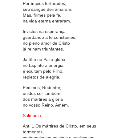
Por ímpios torturados,
seu sangue derramaram.
Mas, firmes pela fé,
na vida eterna entraram.
Invictos na esperança,
guardando a fé constantes,
no pleno amor de Cristo
já reinam triunfantes.
Já têm no Pai a glória,
no Espírito a energia,
e exultam pelo Filho,
repletos de alegria.
Pedimos, Redentor,
unidos ser também
dos mártires à glória
no vosso Reino. Amém.
Salmodia
Ant. 1 Os mártires de Cristo, em seus
tormentos,
contemplavam os céus e suplicavam: