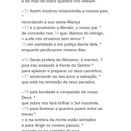
e da mão de todos quantos nos odeiam.
–
72
Assim mostrou misericórdia a nossos pais,
*
recordando a sua santa Aliança
–
73
e o juramento a Abraão, o nosso pai, *
de conceder-nos
74
que, libertos do inimigo,
= a ele nós sirvamos sem temor †
75
em santidade e em justiça diante dele, *
enquanto perdurarem nossos dias.
=
76
Serás profeta do Altíssimo, ó menino, †
pois irás andando à frente do Senhor *
para aplainar e preparar os seus caminhos,
–
77
anunciando ao seu povo a salvação, *
que está na remissão de seus pecados;
–
78
pela bondade e compaixão de nosso
Deus, *
que sobre nós fará brilhar o Sol nascente,
–
79
para iluminar a quantos jazem entre as
trevas *
= e na sombra da morte estão sentados
e para dirigir os nossos passos, *
guiando-os no caminho da paz.