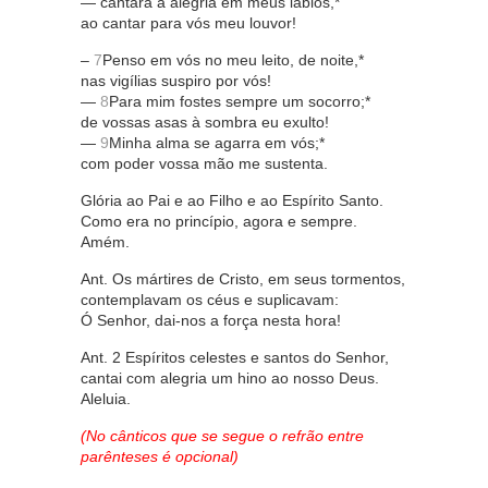
— cantará a alegria em meus lábios,*
ao cantar para vós meu louvor!
–
7
Penso em vós no meu leito, de noite,*
nas vigílias suspiro por vós!
—
8
Para mim fostes sempre um socorro;*
de vossas asas à sombra eu exulto!
—
9
Minha alma se agarra em vós;*
com poder vossa mão me sustenta.
Glória ao Pai e ao Filho e ao Espírito Santo.
Como era no princípio, agora e sempre.
Amém.
Ant. Os mártires de Cristo, em seus tormentos,
contemplavam os céus e suplicavam:
Ó Senhor, dai-nos a força nesta hora!
Ant. 2 Espíritos celestes e santos do Senhor,
cantai com alegria um hino ao nosso Deus.
Aleluia.
(No cânticos que se segue o refrão entre
parênteses é opcional)