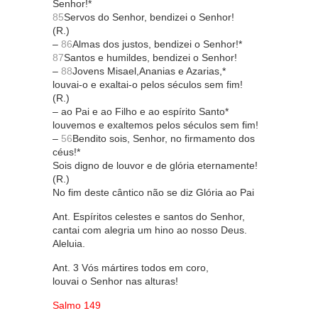
Senhor!*
85
Servos do Senhor, bendizei o Senhor!
(R.)
–
86
Almas dos justos, bendizei o Senhor!*
87
Santos e humildes, bendizei o Senhor!
–
88
Jovens Misael,Ananias e Azarias,*
louvai-o e exaltai-o pelos séculos sem fim!
(R.)
– ao Pai e ao Filho e ao espírito Santo*
louvemos e exaltemos pelos séculos sem fim!
–
56
Bendito sois, Senhor, no firmamento dos
céus!*
Sois digno de louvor e de glória eternamente!
(R.)
No fim deste cântico não se diz Glória ao Pai
Ant. Espíritos celestes e santos do Senhor,
cantai com alegria um hino ao nosso Deus.
Aleluia.
Ant. 3 Vós mártires todos em coro,
louvai o Senhor nas alturas!
Salmo 149