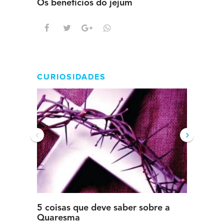
Os benefícios do jejum
Guia se
intens
CURIOSIDADES
‹
›
5 coisas que deve saber sobre a
5 detal
Quaresma
saber s