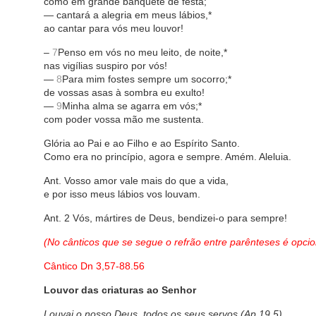
como em grande banquete de festa;
— cantará a alegria em meus lábios,*
ao cantar para vós meu louvor!
–
7
Penso em vós no meu leito, de noite,*
nas vigílias suspiro por vós!
—
8
Para mim fostes sempre um socorro;*
de vossas asas à sombra eu exulto!
—
9
Minha alma se agarra em vós;*
com poder vossa mão me sustenta.
Glória ao Pai e ao Filho e ao Espírito Santo.
Como era no princípio, agora e sempre. Amém. Aleluia.
Ant. Vosso amor vale mais do que a vida,
e por isso meus lábios vos louvam.
Ant. 2 Vós, mártires de Deus, bendizei-o para sempre!
(No cânticos que se segue o refrão entre parênteses é opcio
Cântico Dn 3,57-88.56
Louvor das criaturas ao Senhor
Louvai o nosso Deus, todos os seus servos (Ap 19,5)