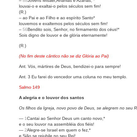
–
88
Jovens Misael,Ananias e Azarias, *
louvai-o e exaltai-o pelos séculos sem fim!
(R.)
– ao Pai e ao Filho e ao espírito Santo*
louvemos e exaltemos pelos séculos sem fim!
–
56
Bendito sois, Senhor, no firmamento dos céus!*
Sois digno de louvor e de glória eternamente!
(R.)
(No fim deste cântico não se diz Glória ao Pai)
Ant. Vós, mártires de Deus, bendizei-o para sempre!
Ant. 3 Eu farei do vencedor uma coluna no meu templo.
Salmo 149
A alegria e o louvor dos santos
Os filhos da Igreja, novo povo de Deus, se alegrem no seu R
—
1
Cantai ao Senhor Deus um canto novo,*
e o seu louvor na assembléia dos fiéis!
—
2
Alegre-se Israel em quem o fez,*
e Sião se rejubile no seu Rei!