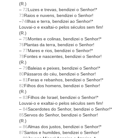
(R.)
–
72
Luzes e trevas, bendizei o Senhor!*
73
Raios e nuvens, bendizei o Senhor!
–
74
Ilhas e terra, bendizei ao Senhor!*
Louvai-o e exaltai-o pelos séculos sem fim!
(R.)
–
75
Montes e colinas, bendizei o Senhor!*
76
Plantas da terra, bendizei o Senhor!
–
77
Mares e rios, bendizei o Senhor!*
78
Fontes e nascentes, bendizei o Senhor!
(R.)
–
79
Baleias e peixes, bendizei o Senhor!*
80
Pássaros do céu, bendizei o Senhor!
–
81
Feras e rebanhos, bendizei o Senhor!*
82
Filhos dos homens, bendizei o Senhor!
(R.)
–
83
Filhos de Israel, bendizei o Senhor!*
Louvai-o e exaltai-o pelos séculos sem fim!
–
84
Sacerdotes do Senhor, bendizei o Senhor!*
85
Servos do Senhor, bendizei o Senhor!
(R.)
–
86
Almas dos justos, bendizei o Senhor!*
87
Santos e humildes, bendizei o Senhor!