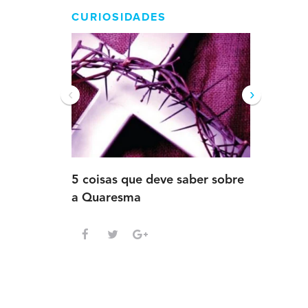
CURIOSIDADES
‹
›
5 coisas que deve saber sobre
5 detalh
a Quaresma
deve sab
Advento