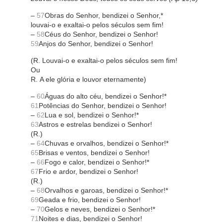
–
57
Obras do Senhor, bendizei o Senhor,*
louvai-o e exaltai-o pelos séculos sem fim!
–
58
Céus do Senhor, bendizei o Senhor!
59
Anjos do Senhor, bendizei o Senhor!
(R. Louvai-o e exaltai-o pelos séculos sem fim!
Ou
R. A ele glória e louvor eternamente)
–
60
Águas do alto céu, bendizei o Senhor!*
61
Potências do Senhor, bendizei o Senhor!
–
62
Lua e sol, bendizei o Senhor!*
63
Astros e estrelas bendizei o Senhor!
(R.)
–
64
Chuvas e orvalhos, bendizei o Senhor!*
65
Brisas e ventos, bendizei o Senhor!
–
66
Fogo e calor, bendizei o Senhor!*
67
Frio e ardor, bendizei o Senhor!
(R.)
–
68
Orvalhos e garoas, bendizei o Senhor!*
69
Geada e frio, bendizei o Senhor!
–
70
Gelos e neves, bendizei o Senhor!*
71
Noites e dias, bendizei o Senhor!