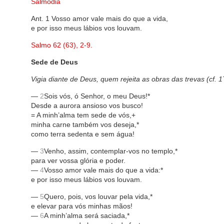
Salmodia
Ant. 1 Vosso amor vale mais do que a vida,
e por isso meus lábios vos louvam.
Salmo 62 (63), 2-9.
Sede de Deus
Vigia diante de Deus, quem rejeita as obras das trevas (cf. 1
—
2
Sois vós, ó Senhor, o meu Deus!*
Desde a aurora ansioso vos busco!
= A minh’alma tem sede de vós,+
minha carne também vos deseja,*
como terra sedenta e sem água!
—
3
Venho, assim, contemplar-vos no templo,*
para ver vossa glória e poder.
—
4
Vosso amor vale mais do que a vida:*
e por isso meus lábios vos louvam.
—
5
Quero, pois, vos louvar pela vida,*
e elevar para vós minhas mãos!
—
6
A minh’alma será saciada,*