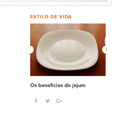
ESTILO DE VIDA
‹
›
Os benefícios do jejum
Guia sem
intensa