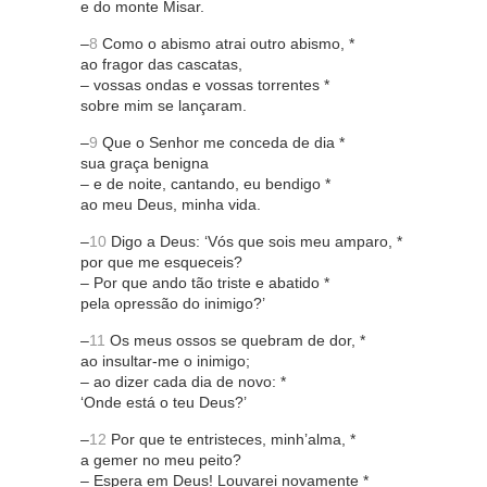
e do monte Misar.
–
8
Como o abismo atrai outro abismo, *
ao fragor das cascatas,
– vossas ondas e vossas torrentes *
sobre mim se lançaram.
–
9
Que o Senhor me conceda de dia *
sua graça benigna
– e de noite, cantando, eu bendigo *
ao meu Deus, minha vida.
–
10
Digo a Deus: ‘Vós que sois meu amparo, *
por que me esqueceis?
– Por que ando tão triste e abatido *
pela opressão do inimigo?’
–
11
Os meus ossos se quebram de dor, *
ao insultar-me o inimigo;
– ao dizer cada dia de novo: *
‘Onde está o teu Deus?’
–
12
Por que te entristeces, minh’alma, *
a gemer no meu peito?
– Espera em Deus! Louvarei novamente *