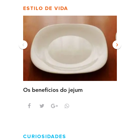
ESTILO DE VIDA
‹
›
Os benefícios do jejum
Guia se
intens
CURIOSIDADES