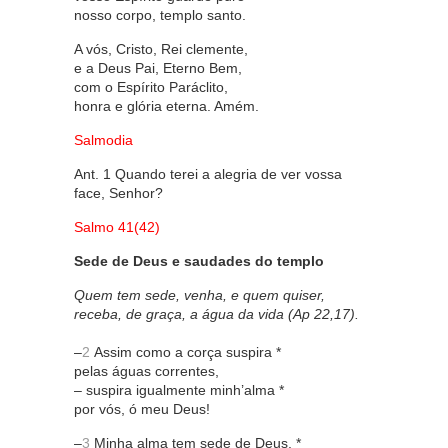
nosso corpo, templo santo.
A vós, Cristo, Rei clemente,
e a Deus Pai, Eterno Bem,
com o Espírito Paráclito,
honra e glória eterna. Amém.
Salmodia
Ant. 1 Quando terei a alegria de ver vossa
face, Senhor?
Salmo 41(42)
Sede de Deus e saudades do templo
Quem tem sede, venha, e quem quiser,
receba, de graça, a água da vida (Ap 22,17).
–
2
Assim como a corça suspira *
pelas águas correntes,
– suspira igualmente minh’alma *
por vós, ó meu Deus!
–
3
Minha alma tem sede de Deus, *