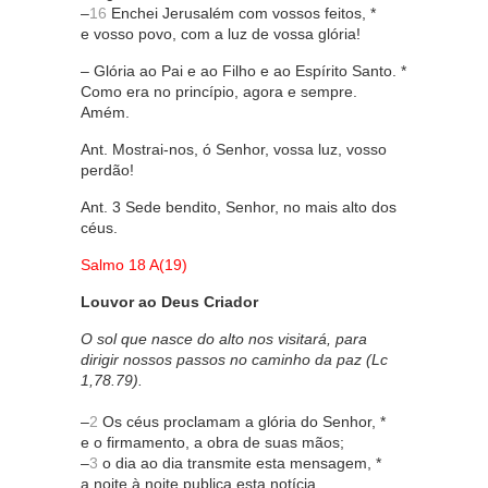
–
16
Enchei Jerusalém com vossos feitos, *
e vosso povo, com a luz de vossa glória!
– Glória ao Pai e ao Filho e ao Espírito Santo. *
Como era no princípio, agora e sempre.
Amém.
Ant. Mostrai-nos, ó Senhor, vossa luz, vosso
perdão!
Ant. 3 Sede bendito, Senhor, no mais alto dos
céus.
Salmo 18 A(19)
Louvor ao Deus Criador
O sol que nasce do alto nos visitará, para
dirigir nossos passos no caminho da paz (Lc
1,78.79).
–
2
Os céus proclamam a glória do Senhor, *
e o firmamento, a obra de suas mãos;
–
3
o dia ao dia transmite esta mensagem, *
a noite à noite publica esta notícia.