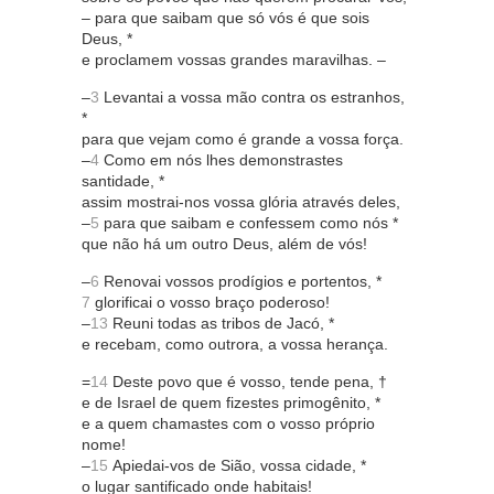
– para que saibam que só vós é que sois
Deus, *
e proclamem vossas grandes maravilhas. –
–
3
Levantai a vossa mão contra os estranhos,
*
para que vejam como é grande a vossa força.
–
4
Como em nós lhes demonstrastes
santidade, *
assim mostrai-nos vossa glória através deles,
–
5
para que saibam e confessem como nós *
que não há um outro Deus, além de vós!
–
6
Renovai vossos prodígios e portentos, *
7
glorificai o vosso braço poderoso!
–
13
Reuni todas as tribos de Jacó, *
e recebam, como outrora, a vossa herança.
=
14
Deste povo que é vosso, tende pena, †
e de Israel de quem fizestes primogênito, *
e a quem chamastes com o vosso próprio
nome!
–
15
Apiedai-vos de Sião, vossa cidade, *
o lugar santificado onde habitais!