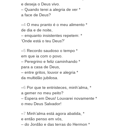
e deseja o Deus vivo.
– Quando terei a alegria de ver *
a face de Deus?
–
4
O meu pranto é o meu alimento *
de dia e de noite,
– enquanto insistentes repetem: *
‘Onde está o teu Deus?’
–
5
Recordo saudoso o tempo *
em que ia com o povo.
– Peregrino e feliz caminhando *
para a casa de Deus,
– entre gritos, louvor e alegria *
da multidão jubilosa.
–
6
Por que te entristeces, minh’alma, *
a gemer no meu peito?
– Espera em Deus! Louvarei novamente *
o meu Deus Salvador!
–
7
Minh’alma está agora abatida, *
e então penso em vós,
– do Jordão e das terras do Hermon *