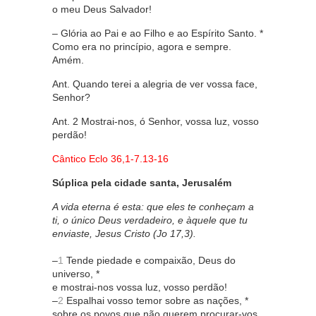
o meu Deus Salvador!
– Glória ao Pai e ao Filho e ao Espírito Santo. *
Como era no princípio, agora e sempre.
Amém.
Ant. Quando terei a alegria de ver vossa face,
Senhor?
Ant. 2 Mostrai-nos, ó Senhor, vossa luz, vosso
perdão!
Cântico Eclo 36,1-7.13-16
Súplica pela cidade santa, Jerusalém
A vida eterna é esta: que eles te conheçam a
ti, o único Deus verdadeiro, e àquele que tu
enviaste, Jesus Cristo (Jo 17,3).
–
1
Tende piedade e compaixão, Deus do
universo, *
e mostrai-nos vossa luz, vosso perdão!
–
2
Espalhai vosso temor sobre as nações, *
sobre os povos que não querem procurar-vos,