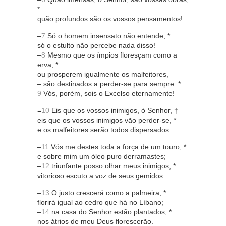
*
quão profundos são os vossos pensamentos!
–
7
Só o homem insensato não entende, *
só o estulto não percebe nada disso!
–
8
Mesmo que os ímpios floresçam como a
erva, *
ou prosperem igualmente os malfeitores,
– são destinados a perder-se para sempre. *
9
Vós, porém, sois o Excelso eternamente!
=
10
Eis que os vossos inimigos, ó Senhor, †
eis que os vossos inimigos vão perder-se, *
e os malfeitores serão todos dispersados.
–
11
Vós me destes toda a força de um touro, *
e sobre mim um óleo puro derramastes;
–
12
triunfante posso olhar meus inimigos, *
vitorioso escuto a voz de seus gemidos.
–
13
O justo crescerá como a palmeira, *
florirá igual ao cedro que há no Líbano;
–
14
na casa do Senhor estão plantados, *
nos átrios de meu Deus florescerão.