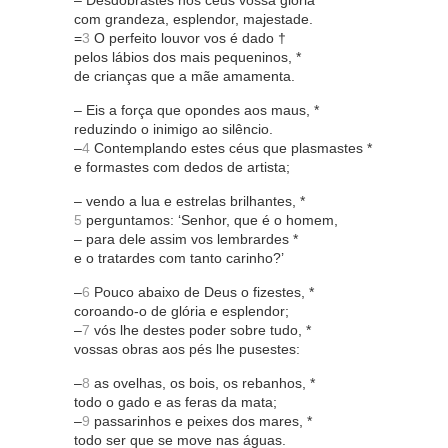
– Desdobrastes nos céus vossa glória *
com grandeza, esplendor, majestade.
=
3
O perfeito louvor vos é dado †
pelos lábios dos mais pequeninos, *
de crianças que a mãe amamenta.
– Eis a força que opondes aos maus, *
reduzindo o inimigo ao silêncio.
–
4
Contemplando estes céus que plasmastes *
e formastes com dedos de artista;
– vendo a lua e estrelas brilhantes, *
5
perguntamos: ‘Senhor, que é o homem,
– para dele assim vos lembrardes *
e o tratardes com tanto carinho?’
–
6
Pouco abaixo de Deus o fizestes, *
coroando-o de glória e esplendor;
–
7
vós lhe destes poder sobre tudo, *
vossas obras aos pés lhe pusestes:
–
8
as ovelhas, os bois, os rebanhos, *
todo o gado e as feras da mata;
–
9
passarinhos e peixes dos mares, *
todo ser que se move nas águas.