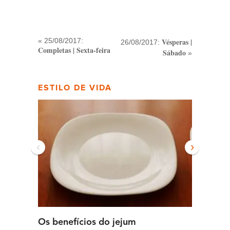
« 25/08/2017:
Vésperas |
26/08/2017:
Completas | Sexta-feira
Sábado
»
ESTILO DE VIDA
‹
›
Os benefícios do jejum
Guia se