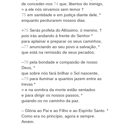
de conceder-nos
74
que, libertos do inimigo,
= a ele nós sirvamos sem temor †
75
em santidade e em justiça diante dele, *
enquanto perdurarem nossos dias.
=
76
Serás profeta do Altíssimo, ó menino, †
pois irás andando à frente do Senhor *
para aplainar e preparar os seus caminhos,
–
77
anunciando ao seu povo a salvação, *
que está na remissão de seus pecados;
–
78
pela bondade e compaixão de nosso
Deus, *
que sobre nós fará brilhar o Sol nascente,
–
79
para iluminar a quantos jazem entre as
trevas *
= e na sombra da morte estão sentados
e para dirigir os nossos passos, *
guiando-os no caminho da paz.
– Glória ao Pai e ao Filho e ao Espírito Santo. *
Como era no princípio, agora e sempre.
Amém.