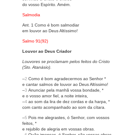
do vosso Espírito. Amém.
Salmodia
Ant. 1 Como é bom salmodiar
em louvor ao Deus Altíssimo!
Salmo 91(92)
Louvor ao Deus Criador
Louvores se proclamam pelos feitos do Cristo
(Sto. Atanásio).
–
2
Como é bom agradecermos ao Senhor *
e cantar salmos de louvor ao Deus Altíssimo!
–
3
Anunciar pela manhã vossa bondade, *
e o vosso amor fiel, a noite inteira,
–
4
ao som da lira de dez cordas e da harpa, *
com canto acompanhado ao som da cítara.
–
5
Pois me alegrastes, ó Senhor, com vossos
feitos, *
e rejubilo de alegria em vossas obras.
–
6
Quão imensas, ó Senhor, são vossas obras,