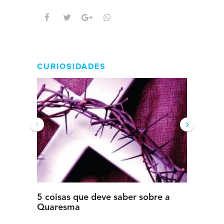
intens
CURIOSIDADES
‹
›
5 coisas que deve saber sobre a
5 detal
Quaresma
saber s