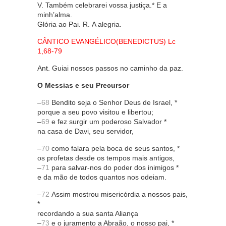
V. Também celebrarei vossa justiça.* E a
minh’alma.
Glória ao Pai. R. A alegria.
CÂNTICO EVANGÉLICO(BENEDICTUS) Lc
1,68-79
Ant. Guiai nossos passos no caminho da paz.
O Messias e seu Precursor
–
68
Bendito seja o Senhor Deus de Israel, *
porque a seu povo visitou e libertou;
–
69
e fez surgir um poderoso Salvador *
na casa de Davi, seu servidor,
–
70
como falara pela boca de seus santos, *
os profetas desde os tempos mais antigos,
–
71
para salvar-nos do poder dos inimigos *
e da mão de todos quantos nos odeiam.
–
72
Assim mostrou misericórdia a nossos pais,
*
recordando a sua santa Aliança
–
73
e o juramento a Abraão, o nosso pai, *