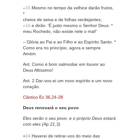
–
15
Mesmo no tempo da velhice darão frutos,
*
cheios de seiva e de folhas verdejantes;
–
16
e dirão: ‘É justo mesmo o Senhor Deus: *
meu Rochedo, não existe nele o mal!’
– Glória ao Pai e ao Filho e ao Espírito Santo. *
Como era no princípio, agora e sempre.
Amém.
Ant. Como é bom salmodiar em louvor ao
Deus Altíssimo!
Ant. 2 Dar-vos-ei um novo espírito e um novo
coração.
Cântico Ez 36,24-28
Deus renovará o seu povo
Eles serão o seu povo, e o próprio Deus estará
com eles (Ap 21,3).
=
24
Haverei de retirar-vos do meio das