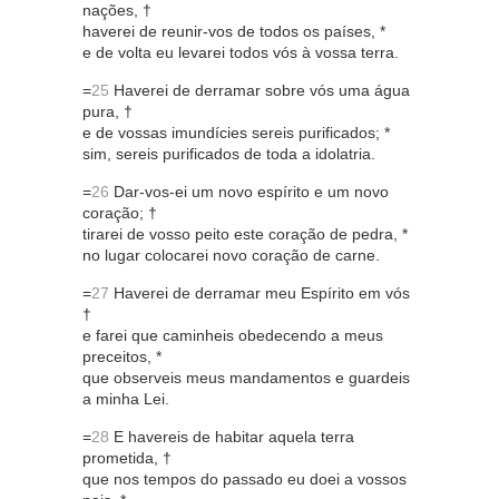
nações, †
haverei de reunir-vos de todos os países, *
e de volta eu levarei todos vós à vossa terra.
=
25
Haverei de derramar sobre vós uma água
pura, †
e de vossas imundícies sereis purificados; *
sim, sereis purificados de toda a idolatria.
=
26
Dar-vos-ei um novo espírito e um novo
coração; †
tirarei de vosso peito este coração de pedra, *
no lugar colocarei novo coração de carne.
=
27
Haverei de derramar meu Espírito em vós
†
e farei que caminheis obedecendo a meus
preceitos, *
que observeis meus mandamentos e guardeis
a minha Lei.
=
28
E havereis de habitar aquela terra
prometida, †
que nos tempos do passado eu doei a vossos