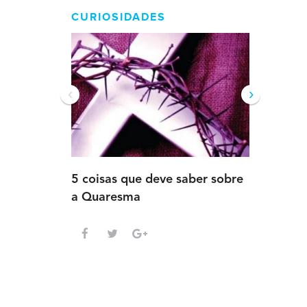
CURIOSIDADES
‹
›
5 coisas que deve saber sobre
5 detalh
a Quaresma
deve sab
Advento