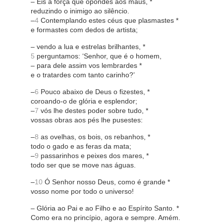
– Eis a força que opondes aos maus, *
reduzindo o inimigo ao silêncio.
–
4
Contemplando estes céus que plasmastes *
e formastes com dedos de artista;
– vendo a lua e estrelas brilhantes, *
5
perguntamos: ‘Senhor, que é o homem,
– para dele assim vos lembrardes *
e o tratardes com tanto carinho?’
–
6
Pouco abaixo de Deus o fizestes, *
coroando-o de glória e esplendor;
–
7
vós lhe destes poder sobre tudo, *
vossas obras aos pés lhe pusestes:
–
8
as ovelhas, os bois, os rebanhos, *
todo o gado e as feras da mata;
–
9
passarinhos e peixes dos mares, *
todo ser que se move nas águas.
–
10
Ó Senhor nosso Deus, como é grande *
vosso nome por todo o universo!
– Glória ao Pai e ao Filho e ao Espírito Santo. *
Como era no princípio, agora e sempre. Amém.