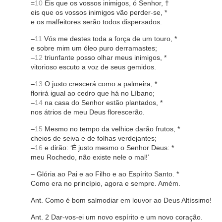
=
10
Eis que os vossos inimigos, ó Senhor, †
eis que os vossos inimigos vão perder-se, *
e os malfeitores serão todos dispersados.
–
11
Vós me destes toda a força de um touro, *
e sobre mim um óleo puro derramastes;
–
12
triunfante posso olhar meus inimigos, *
vitorioso escuto a voz de seus gemidos.
–
13
O justo crescerá como a palmeira, *
florirá igual ao cedro que há no Líbano;
–
14
na casa do Senhor estão plantados, *
nos átrios de meu Deus florescerão.
–
15
Mesmo no tempo da velhice darão frutos, *
cheios de seiva e de folhas verdejantes;
–
16
e dirão: ‘É justo mesmo o Senhor Deus: *
meu Rochedo, não existe nele o mal!’
– Glória ao Pai e ao Filho e ao Espírito Santo. *
Como era no princípio, agora e sempre. Amém.
Ant. Como é bom salmodiar em louvor ao Deus Altíssimo!
Ant. 2 Dar-vos-ei um novo espírito e um novo coração.