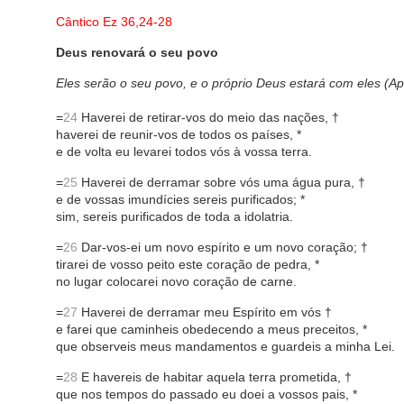
Cântico Ez 36,24-28
Deus renovará o seu povo
Eles serão o seu povo, e o próprio Deus estará com eles (Ap
=
24
Haverei de retirar-vos do meio das nações, †
haverei de reunir-vos de todos os países, *
e de volta eu levarei todos vós à vossa terra.
=
25
Haverei de derramar sobre vós uma água pura, †
e de vossas imundícies sereis purificados; *
sim, sereis purificados de toda a idolatria.
=
26
Dar-vos-ei um novo espírito e um novo coração; †
tirarei de vosso peito este coração de pedra, *
no lugar colocarei novo coração de carne.
=
27
Haverei de derramar meu Espírito em vós †
e farei que caminheis obedecendo a meus preceitos, *
que observeis meus mandamentos e guardeis a minha Lei.
=
28
E havereis de habitar aquela terra prometida, †
que nos tempos do passado eu doei a vossos pais, *