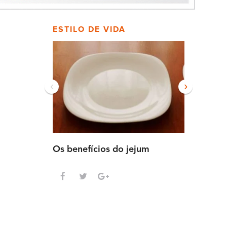
ESTILO DE VIDA
‹
›
Os benefícios do jejum
Guia sem
intensa