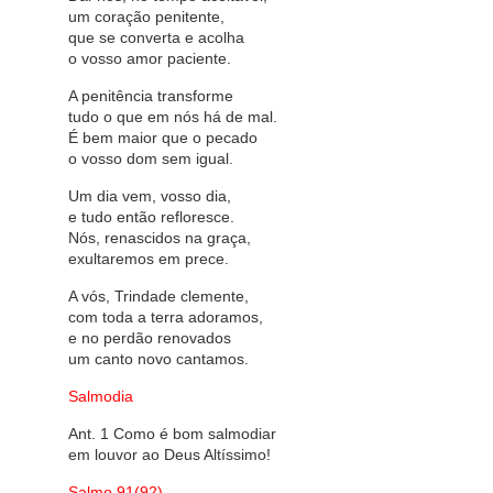
um coração penitente,
que se converta e acolha
o vosso amor paciente.
A penitência transforme
tudo o que em nós há de mal.
É bem maior que o pecado
o vosso dom sem igual.
Um dia vem, vosso dia,
e tudo então refloresce.
Nós, renascidos na graça,
exultaremos em prece.
A vós, Trindade clemente,
com toda a terra adoramos,
e no perdão renovados
um canto novo cantamos.
Salmodia
Ant. 1 Como é bom salmodiar
em louvor ao Deus Altíssimo!
Salmo 91(92)