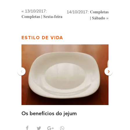
« 13/10/2017:
Completas
14/10/2017:
Completas | Sexta-feira
| Sábado
»
ESTILO DE VIDA
‹
›
Os benefícios do jejum
Guia se
intens