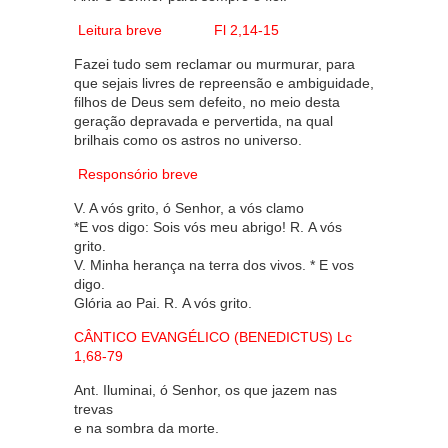
Leitura breve Fl 2,14-15
Fazei tudo sem reclamar ou murmurar, para
que sejais livres de repreensão e ambiguidade,
filhos de Deus sem defeito, no meio desta
geração depravada e pervertida, na qual
brilhais como os astros no universo.
Responsório breve
V. A vós grito, ó Senhor, a vós clamo
*E vos digo: Sois vós meu abrigo! R. A vós
grito.
V. Minha herança na terra dos vivos. * E vos
digo.
Glória ao Pai. R. A vós grito.
CÂNTICO EVANGÉLICO
(BENEDICTUS) Lc
1,68-79
Ant. Iluminai, ó Senhor, os que jazem nas
trevas
e na sombra da morte.