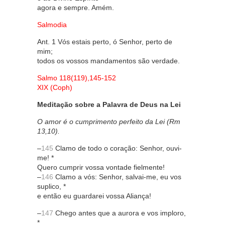
agora e sempre. Amém.
Salmodia
Ant. 1 Vós estais perto, ó Senhor, perto de
mim;
todos os vossos mandamentos são verdade.
Salmo 118(119),145-152
XIX (Coph)
Meditação sobre a Palavra de Deus na Lei
O amor é o cumprimento perfeito da Lei (Rm
13,10).
–
145
Clamo de todo o coração: Senhor, ouvi-
me! *
Quero cumprir vossa vontade fielmente!
–
146
Clamo a vós: Senhor, salvai-me, eu vos
suplico, *
e então eu guardarei vossa Aliança!
–
147
Chego antes que a aurora e vos imploro,
*