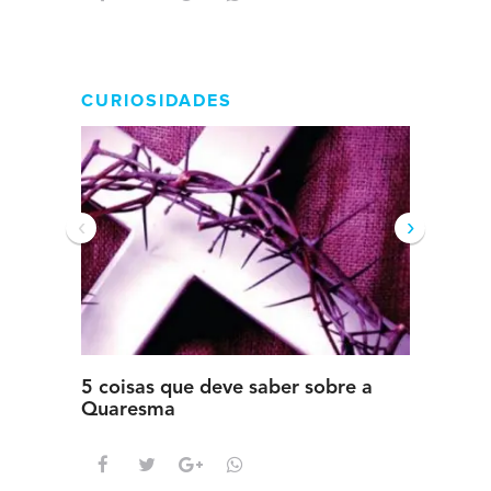
CURIOSIDADES
‹
›
5 coisas que deve saber sobre a
5 detal
Quaresma
saber s