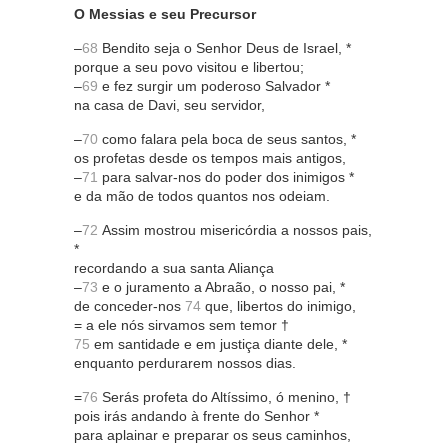
O Messias e seu Precursor
–
68
Bendito seja o Senhor Deus de Israel, *
porque a seu povo visitou e libertou;
–
69
e fez surgir um poderoso Salvador *
na casa de Davi, seu servidor,
–
70
como falara pela boca de seus santos, *
os profetas desde os tempos mais antigos,
–
71
para salvar-nos do poder dos inimigos *
e da mão de todos quantos nos odeiam.
–
72
Assim mostrou misericórdia a nossos pais,
*
recordando a sua santa Aliança
–
73
e o juramento a Abraão, o nosso pai, *
de conceder-nos
74
que, libertos do inimigo,
= a ele nós sirvamos sem temor †
75
em santidade e em justiça diante dele, *
enquanto perdurarem nossos dias.
=
76
Serás profeta do Altíssimo, ó menino, †
pois irás andando à frente do Senhor *
para aplainar e preparar os seus caminhos,