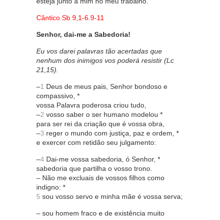
esteja junto a mim no meu trabalho.
Cântico Sb 9,1-6.9-11
Senhor, dai-me a Sabedoria!
Eu vos darei palavras tão acertadas que
nenhum dos inimigos vos poderá resistir (Lc
21,15).
–
1
Deus de meus pais, Senhor bondoso e
compassivo, *
vossa Palavra poderosa criou tudo,
–
2
vosso saber o ser humano modelou *
para ser rei da criação que é vossa obra,
–
3
reger o mundo com justiça, paz e ordem, *
e exercer com retidão seu julgamento:
–
4
Dai-me vossa sabedoria, ó Senhor, *
sabedoria que partilha o vosso trono.
– Não me excluais de vossos filhos como
indigno: *
5
sou vosso servo e minha mãe é vossa serva;
– sou homem fraco e de existência muito