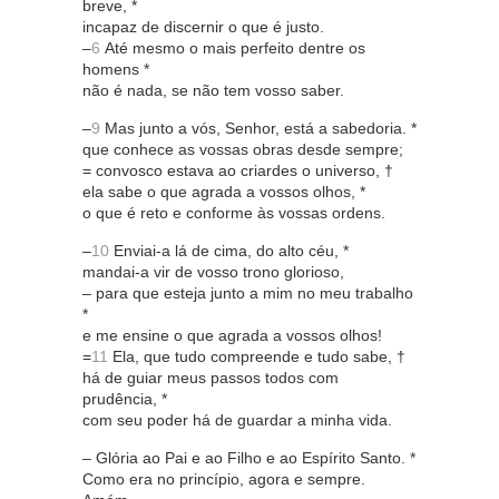
breve, *
incapaz de discernir o que é justo.
–
6
Até mesmo o mais perfeito dentre os
homens *
não é nada, se não tem vosso saber.
–
9
Mas junto a vós, Senhor, está a sabedoria. *
que conhece as vossas obras desde sempre;
= convosco estava ao criardes o universo, †
ela sabe o que agrada a vossos olhos, *
o que é reto e conforme às vossas ordens.
–
10
Enviai-a lá de cima, do alto céu, *
mandai-a vir de vosso trono glorioso,
– para que esteja junto a mim no meu trabalho
*
e me ensine o que agrada a vossos olhos!
=
11
Ela, que tudo compreende e tudo sabe, †
há de guiar meus passos todos com
prudência, *
com seu poder há de guardar a minha vida.
– Glória ao Pai e ao Filho e ao Espírito Santo. *
Como era no princípio, agora e sempre.