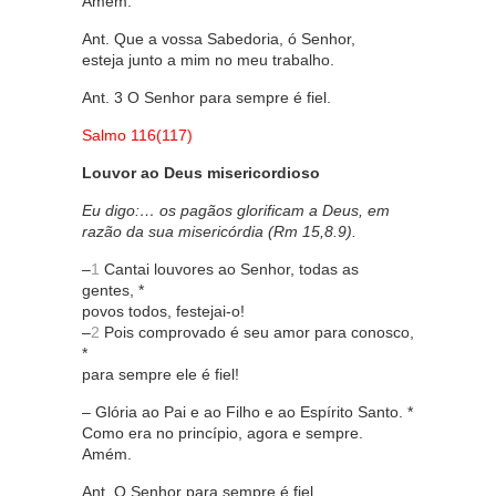
Amém.
Ant. Que a vossa Sabedoria, ó Senhor,
esteja junto a mim no meu trabalho.
Ant. 3 O Senhor para sempre é fiel.
Salmo 116(117)
Louvor ao Deus misericordioso
Eu digo:… os pagãos glorificam a Deus, em
razão da sua misericórdia (Rm 15,8.9).
–
1
Cantai louvores ao Senhor, todas as
gentes, *
povos todos, festejai-o!
–
2
Pois comprovado é seu amor para conosco,
*
para sempre ele é fiel!
– Glória ao Pai e ao Filho e ao Espírito Santo. *
Como era no princípio, agora e sempre.
Amém.
Ant. O Senhor para sempre é fiel.