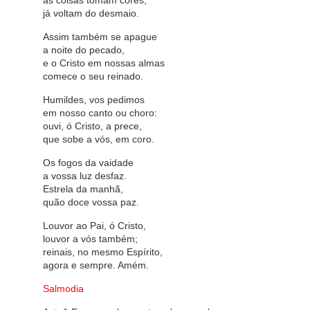
as coisas tomam cores,
já voltam do desmaio.
Assim também se apague
a noite do pecado,
e o Cristo em nossas almas
comece o seu reinado.
Humildes, vos pedimos
em nosso canto ou choro:
ouvi, ó Cristo, a prece,
que sobe a vós, em coro.
Os fogos da vaidade
a vossa luz desfaz.
Estrela da manhã,
quão doce vossa paz.
Louvor ao Pai, ó Cristo,
louvor a vós também;
reinais, no mesmo Espírito,
agora e sempre. Amém.
Salmodia