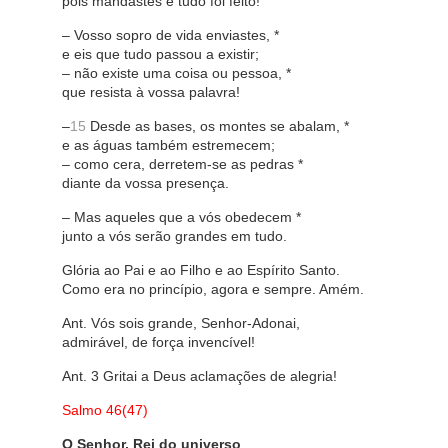
pois mandastes e tudo foi feito!
– Vosso sopro de vida enviastes, *
e eis que tudo passou a existir;
– não existe uma coisa ou pessoa, *
que resista à vossa palavra!
–
15
Desde as bases, os montes se abalam, *
e as águas também estremecem;
– como cera, derretem-se as pedras *
diante da vossa presença.
– Mas aqueles que a vós obedecem *
junto a vós serão grandes em tudo.
Glória ao Pai e ao Filho e ao Espírito Santo.
Como era no princípio, agora e sempre. Amém.
Ant. Vós sois grande, Senhor-Adonai,
admirável, de força invencível!
Ant. 3 Gritai a Deus aclamações de alegria!
Salmo 46(47)
O Senhor, Rei do universo