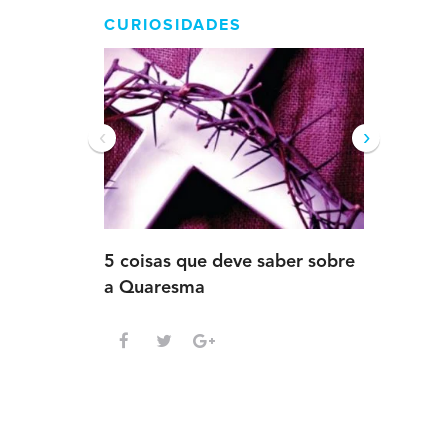
CURIOSIDADES
‹
›
5 coisas que deve saber sobre
5 detalh
a Quaresma
deve sab
Advento