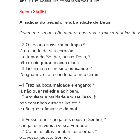
Ant. 1 Em vossa luz contemplamos a luz.
Salmo 35(36)
A malícia do pecador e a bondade de Deus
Quem me segue, não andará nas trevas, mas terá a luz da vi
–
2
O pecado sussurra ao ímpio *
lá no fundo do seu coração;
– o temor do Senhor, nosso Deus, *
não existe perante seus olhos.
–
3
Lisonjeia a si mesmo pensando: *
‘Ninguém vê nem condena o meu crime!’
–
4
Traz na boca maldade e engano; *
já não quer refletir e agir bem.
=
5
Arquiteta a maldade em seu leito, †
nos caminhos errados insiste *
e não quer afastar-se do mal.
–
6
Vosso amor chega aos céus, ó Senhor, *
chega às nuvens a vossa verdade.
–
7
Como as altas montanhas eternas *
é a vossa justiça, Senhor;