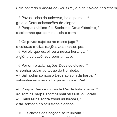
Está sentado à direita de Deus Pai, e o seu Reino não terá f
–
2
Povos todos do universo, batei palmas, *
gritai a Deus aclamações de alegria!
–
3
Porque sublime é o Senhor, o Deus Altíssimo, *
o soberano que domina toda a terra.
–
4
Os povos sujeitou ao nosso jugo *
e colocou muitas nações aos nossos pés.
–
5
Foi ele que escolheu a nossa herança, *
a glória de Jacó, seu bem-amado.
–
6
Por entre aclamações Deus se elevou, *
o Senhor subiu ao toque da trombeta.
–
7
Salmodiai ao nosso Deus ao som da harpa, *
salmodiai ao som da harpa ao nosso Rei!
–
8
Porque Deus é o grande Rei de toda a terra, *
ao som da harpa acompanhai os seus louvores!
–
9
Deus reina sobre todas as nações, *
está sentado no seu trono glorioso.
–
10
Os chefes das nações se reuniram *