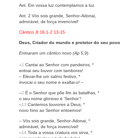
Ant. Em vossa luz contemplamos a luz.
Ant. 2 Vós sois grande, Senhor-Adonai,
admirável, de força invencível!
Cântico Jt 16,1-2.13-15
Deus, Criador do mundo e protetor do seu povo
Entoaram um cântico novo (Ap 5,9).
–
1
Cantai ao Senhor com pandeiros, *
entoai seu louvor com tambores!
– Elevai-lhe um salmo festivo, *
invocai o seu nome e exaltai-o! –
–
2
É o Senhor que põe fim às batalhas, *
o seu nome glorioso é ‘Senhor’!
–
13
Cantemos louvores a Deus, *
novo hino ao Senhor entoemos!
– Vós sois grande, Senhor-Adonai, *
admirável, de força invencível!
–
14
Toda a vossa criatura vos sirva, *