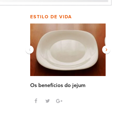
ESTILO DE VIDA
‹
›
Os benefícios do jejum
Guia sem
intensa