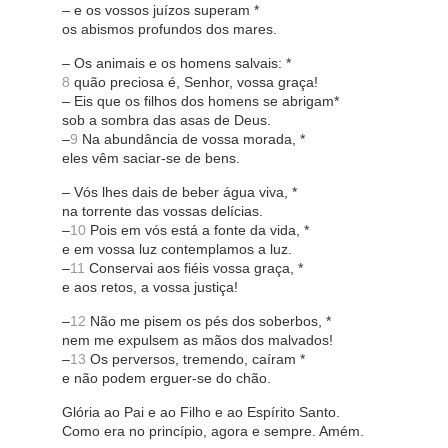
– e os vossos juízos superam *
os abismos profundos dos mares.
– Os animais e os homens salvais: *
8
quão preciosa é, Senhor, vossa graça!
– Eis que os filhos dos homens se abrigam*
sob a sombra das asas de Deus.
–
9
Na abundância de vossa morada, *
eles vêm saciar-se de bens.
– Vós lhes dais de beber água viva, *
na torrente das vossas delícias.
–
10
Pois em vós está a fonte da vida, *
e em vossa luz contemplamos a luz.
–
11
Conservai aos fiéis vossa graça, *
e aos retos, a vossa justiça!
–
12
Não me pisem os pés dos soberbos, *
nem me expulsem as mãos dos malvados!
–
13
Os perversos, tremendo, caíram *
e não podem erguer-se do chão.
Glória ao Pai e ao Filho e ao Espírito Santo.
Como era no princípio, agora e sempre. Amém.