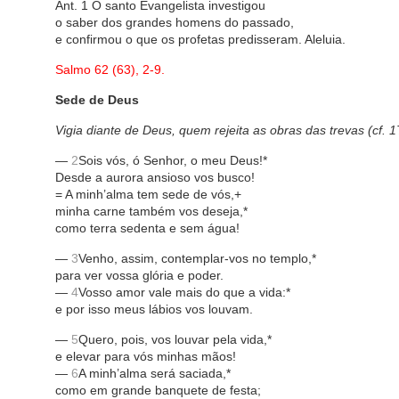
Ant. 1 O santo Evangelista investigou
o saber dos grandes homens do passado,
e confirmou o que os profetas predisseram. Aleluia.
Salmo 62 (63), 2-9.
Sede de Deus
Vigia diante de Deus, quem rejeita as obras das trevas (cf. 1
—
2
Sois vós, ó Senhor, o meu Deus!*
Desde a aurora ansioso vos busco!
= A minh’alma tem sede de vós,+
minha carne também vos deseja,*
como terra sedenta e sem água!
—
3
Venho, assim, contemplar-vos no templo,*
para ver vossa glória e poder.
—
4
Vosso amor vale mais do que a vida:*
e por isso meus lábios vos louvam.
—
5
Quero, pois, vos louvar pela vida,*
e elevar para vós minhas mãos!
—
6
A minh’alma será saciada,*
como em grande banquete de festa;