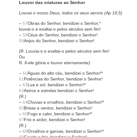
Louvor das criaturas ao Senhor
Louvai o nosso Deus, todos os seus servos (Ap 19,5)
–
57
Obras do Senhor, bendizei o Senhor,*
louvai-o e exaltai-o pelos séculos sem fim!
–
58
Céus do Senhor, bendizei o Senhor!
59
Anjos do Senhor, bendizei o Senhor!
(R. Louvai-o e exaltai-o pelos séculos sem fim!
Ou
R. A ele glória e louvor eternamente)
–
60
Águas do alto céu, bendizei o Senhor!*
61
Potências do Senhor, bendizei o Senhor!
–
62
Lua e sol, bendizei o Senhor!*
63
Astros e estrelas bendizei o Senhor!
(R.)
–
64
Chuvas e orvalhos, bendizei o Senhor!*
65
Brisas e ventos, bendizei o Senhor!
–
66
Fogo e calor, bendizei o Senhor!*
67
Frio e ardor, bendizei o Senhor!
(R.)
–
68
Orvalhos e garoas, bendizei o Senhor!*