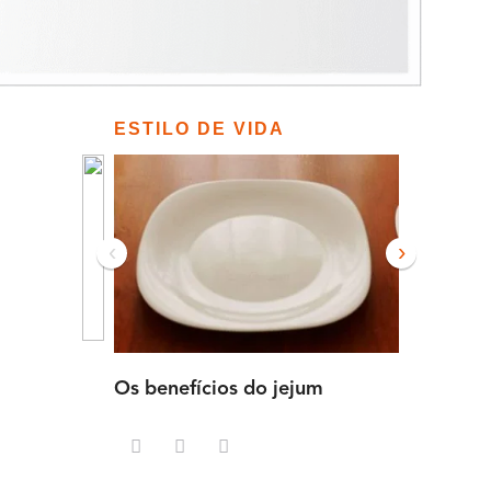
ESTILO DE VIDA
‹
›
Os benefícios do jejum
Guia sem
intensa