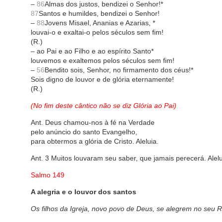
–
86
Almas dos justos, bendizei o Senhor!*
87
Santos e humildes, bendizei o Senhor!
–
88
Jovens Misael, Ananias e Azarias, *
louvai-o e exaltai-o pelos séculos sem fim!
(R.)
– ao Pai e ao Filho e ao espírito Santo*
louvemos e exaltemos pelos séculos sem fim!
–
56
Bendito sois, Senhor, no firmamento dos céus!*
Sois digno de louvor e de glória eternamente!
(R.)
(No fim deste cântico não se diz Glória ao Pai)
Ant. Deus chamou-nos à fé na Verdade
pelo anúncio do santo Evangelho,
para obtermos a glória de Cristo. Aleluia.
Ant. 3 Muitos louvaram seu saber, que jamais perecerá. Alelu
Salmo 149
A alegria e o louvor dos santos
Os filhos da Igreja, novo povo de Deus, se alegrem no seu R