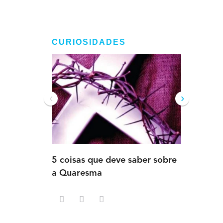
CURIOSIDADES
‹
›
5 coisas que deve saber sobre
5 detalh
a Quaresma
deve sab
Advento