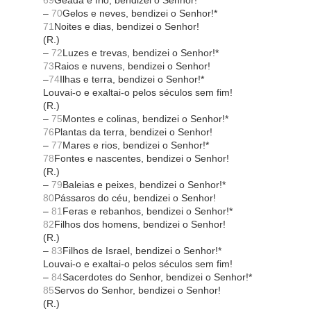
69
Geada e frio, bendizei o Senhor!
–
70
Gelos e neves, bendizei o Senhor!*
71
Noites e dias, bendizei o Senhor!
(R.)
–
72
Luzes e trevas, bendizei o Senhor!*
73
Raios e nuvens, bendizei o Senhor!
–
74
Ilhas e terra, bendizei o Senhor!*
Louvai-o e exaltai-o pelos séculos sem fim!
(R.)
–
75
Montes e colinas, bendizei o Senhor!*
76
Plantas da terra, bendizei o Senhor!
–
77
Mares e rios, bendizei o Senhor!*
78
Fontes e nascentes, bendizei o Senhor!
(R.)
–
79
Baleias e peixes, bendizei o Senhor!*
80
Pássaros do céu, bendizei o Senhor!
–
81
Feras e rebanhos, bendizei o Senhor!*
82
Filhos dos homens, bendizei o Senhor!
(R.)
–
83
Filhos de Israel, bendizei o Senhor!*
Louvai-o e exaltai-o pelos séculos sem fim!
–
84
Sacerdotes do Senhor, bendizei o Senhor!*
85
Servos do Senhor, bendizei o Senhor!
(R.)