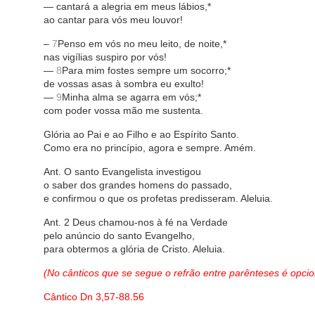
— cantará a alegria em meus lábios,*
ao cantar para vós meu louvor!
–
7
Penso em vós no meu leito, de noite,*
nas vigílias suspiro por vós!
—
8
Para mim fostes sempre um socorro;*
de vossas asas à sombra eu exulto!
—
9
Minha alma se agarra em vós;*
com poder vossa mão me sustenta.
Glória ao Pai e ao Filho e ao Espírito Santo.
Como era no princípio, agora e sempre. Amém.
Ant. O santo Evangelista investigou
o saber dos grandes homens do passado,
e confirmou o que os profetas predisseram. Aleluia.
Ant. 2 Deus chamou-nos à fé na Verdade
pelo anúncio do santo Evangelho,
para obtermos a glória de Cristo. Aleluia.
(No cânticos que se segue o refrão entre parênteses é opcio
Cântico Dn 3,57-88.56