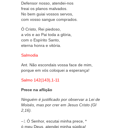
Defensor nosso, atendei-nos
freai os planos malvados.
No bem guiai vossos servos,
com vosso sangue comprados.
Ó Cristo, Rei piedoso,
a vós e ao Pai toda a glória,
com o Espírito Santo,
eterna honra e vitória.
Salmodia
Ant. Não escondais vossa face de mim,
porque em vós coloquei a esperança!
Salmo 142(143),1-11
Prece na aflição
Ninguém é justificado por observar a Lei de
Moisés, mas por crer em Jesus Cristo (Gl
2,16).
–
1
Ó Senhor, escutai minha prece, *
ó meu Deus, atendei minha súplica!