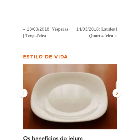
Vésperas
Laudes |
« 13/03/2018:
14/03/2018:
| Terça-feira
Quarta-feira
»
ESTILO DE VIDA
‹
›
Os benefícios do jejum
Guia se