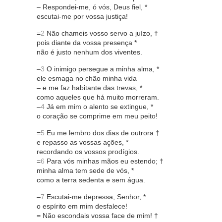
– Respondei-me, ó vós, Deus fiel, *
escutai-me por vossa justiça!
=
2
Não chameis vosso servo a juízo, †
pois diante da vossa presença *
não é justo nenhum dos viventes.
–
3
O inimigo persegue a minha alma, *
ele esmaga no chão minha vida
– e me faz habitante das trevas, *
como aqueles que há muito morreram.
–
4
Já em mim o alento se extingue, *
o coração se comprime em meu peito!
=
5
Eu me lembro dos dias de outrora †
e repasso as vossas ações, *
recordando os vossos prodígios.
=
6
Para vós minhas mãos eu estendo; †
minha alma tem sede de vós, *
como a terra sedenta e sem água.
–
7
Escutai-me depressa, Senhor, *
o espírito em mim desfalece!
= Não escondais vossa face de mim! †