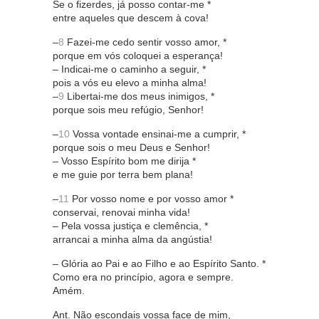
Se o fizerdes, já posso contar-me *
entre aqueles que descem à cova!
–
8
Fazei-me cedo sentir vosso amor, *
porque em vós coloquei a esperança!
– Indicai-me o caminho a seguir, *
pois a vós eu elevo a minha alma!
–
9
Libertai-me dos meus inimigos, *
porque sois meu refúgio, Senhor!
–
10
Vossa vontade ensinai-me a cumprir, *
porque sois o meu Deus e Senhor!
– Vosso Espírito bom me dirija *
e me guie por terra bem plana!
–
11
Por vosso nome e por vosso amor *
conservai, renovai minha vida!
– Pela vossa justiça e clemência, *
arrancai a minha alma da angústia!
– Glória ao Pai e ao Filho e ao Espírito Santo. *
Como era no princípio, agora e sempre.
Amém.
Ant. Não escondais vossa face de mim,