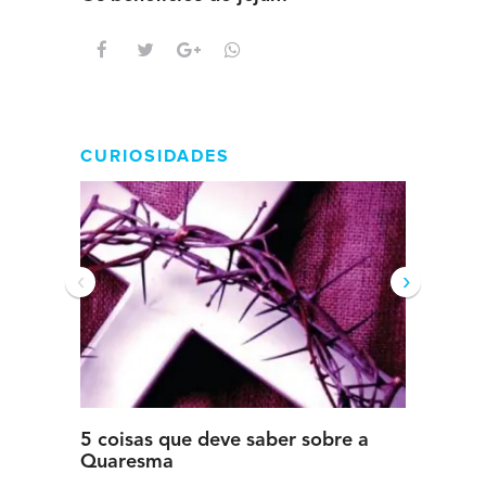
intens
CURIOSIDADES
‹
›
5 coisas que deve saber sobre a
5 detal
Quaresma
saber s