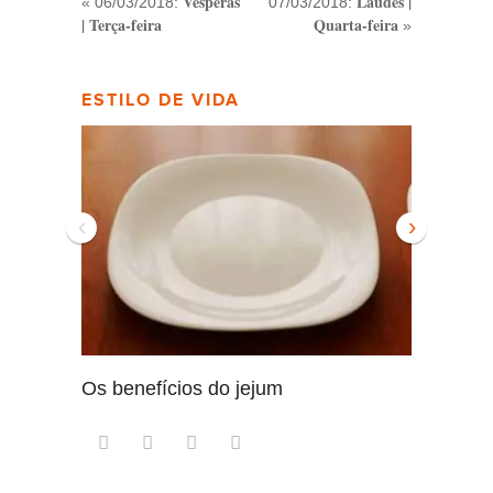
Vésperas
Laudes |
« 06/03/2018:
07/03/2018:
| Terça-feira
Quarta-feira
»
ESTILO DE VIDA
‹
›
Os benefícios do jejum
Guia se
intensa