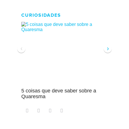
CURIOSIDADES
‹
›
5 coisas que deve saber sobre a
5 detal
Quaresma
saber s