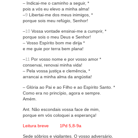
– Indicai-me o caminho a seguir, *
pois a vós eu elevo a minha alma!
–
9
Libertai-me dos meus inimigos, *
porque sois meu refúgio, Senhor!
–
10
Vossa vontade ensinai-me a cumprir, *
porque sois o meu Deus e Senhor!
– Vosso Espírito bom me dirija *
e me guie por terra bem plana!
–
11
Por vosso nome e por vosso amor *
conservai, renovai minha vida!
– Pela vossa justiça e clemência, *
arrancai a minha alma da angústia!
– Glória ao Pai e ao Filho e ao Espírito Santo. *
Como era no princípio, agora e sempre.
Amém.
Ant. Não escondais vossa face de mim,
porque em vós coloquei a esperança!
Leitura breve 1Pd 5,8-9a
Sede sóbrios e vigilantes. O vosso adversário,