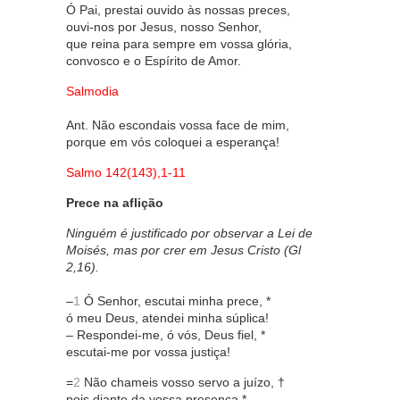
Ó Pai, prestai ouvido às nossas preces,
ouvi-nos por Jesus, nosso Senhor,
que reina para sempre em vossa glória,
convosco e o Espírito de Amor.
Salmodia
Ant. Não escondais vossa face de mim,
porque em vós coloquei a esperança!
Salmo 142(143),1-11
Prece na aflição
Ninguém é justificado por observar a Lei de
Moisés, mas por crer em Jesus Cristo (Gl
2,16).
–
1
Ó Senhor, escutai minha prece, *
ó meu Deus, atendei minha súplica!
– Respondei-me, ó vós, Deus fiel, *
escutai-me por vossa justiça!
=
2
Não chameis vosso servo a juízo, †
pois diante da vossa presença *