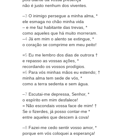
não é justo nenhum dos viventes.
–
3
O inimigo persegue a minha alma, *
ele esmaga no chão minha vida
– e me faz habitante das trevas, *
como aqueles que há muito morreram.
–
4
Já em mim o alento se extingue, *
o coração se comprime em meu peito!
=
5
Eu me lembro dos dias de outrora †
e repasso as vossas ações, *
recordando os vossos prodígios.
=
6
Para vós minhas mãos eu estendo; †
minha alma tem sede de vós, *
como a terra sedenta e sem água.
–
7
Escutai-me depressa, Senhor, *
o espírito em mim desfalece!
= Não escondais vossa face de mim! †
Se o fizerdes, já posso contar-me *
entre aqueles que descem à cova!
–
8
Fazei-me cedo sentir vosso amor, *
porque em vós coloquei a esperança!