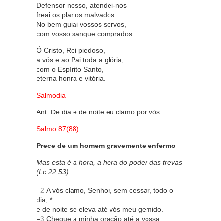
Defensor nosso, atendei-nos
freai os planos malvados.
No bem guiai vossos servos,
com vosso sangue comprados.
Ó Cristo, Rei piedoso,
a vós e ao Pai toda a glória,
com o Espírito Santo,
eterna honra e vitória.
Salmodia
Ant. De dia e de noite eu clamo por vós.
Salmo 87(88)
Prece de um homem gravemente enfermo
Mas esta é a hora, a hora do poder das trevas
(Lc 22,53).
–
2
A vós clamo, Senhor, sem cessar, todo o
dia, *
e de noite se eleva até vós meu gemido.
–
3
Chegue a minha oração até a vossa