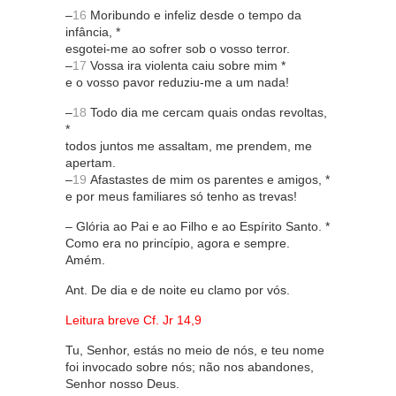
–
16
Moribundo e infeliz desde o tempo da
infância, *
esgotei-me ao sofrer sob o vosso terror.
–
17
Vossa ira violenta caiu sobre mim *
e o vosso pavor reduziu-me a um nada!
–
18
Todo dia me cercam quais ondas revoltas,
*
todos juntos me assaltam, me prendem, me
apertam.
–
19
Afastastes de mim os parentes e amigos, *
e por meus familiares só tenho as trevas!
– Glória ao Pai e ao Filho e ao Espírito Santo. *
Como era no princípio, agora e sempre.
Amém.
Ant. De dia e de noite eu clamo por vós.
Leitura breve Cf. Jr 14,9
Tu, Senhor, estás no meio de nós, e teu nome
foi invocado sobre nós; não nos abandones,
Senhor nosso Deus.