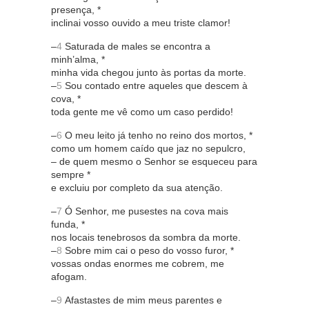
presença, *
inclinai vosso ouvido a meu triste clamor!
–
4
Saturada de males se encontra a
minh’alma, *
minha vida chegou junto às portas da morte.
–
5
Sou contado entre aqueles que descem à
cova, *
toda gente me vê como um caso perdido!
–
6
O meu leito já tenho no reino dos mortos, *
como um homem caído que jaz no sepulcro,
– de quem mesmo o Senhor se esqueceu para
sempre *
e excluiu por completo da sua atenção.
–
7
Ó Senhor, me pusestes na cova mais
funda, *
nos locais tenebrosos da sombra da morte.
–
8
Sobre mim cai o peso do vosso furor, *
vossas ondas enormes me cobrem, me
afogam.
–
9
Afastastes de mim meus parentes e