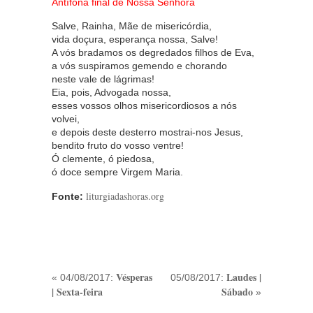
Antífona final de Nossa Senhora
Salve, Rainha, Mãe de misericórdia,
vida doçura, esperança nossa, Salve!
A vós bradamos os degredados filhos de Eva,
a vós suspiramos gemendo e chorando
neste vale de lágrimas!
Eia, pois, Advogada nossa,
esses vossos olhos misericordiosos a nós
volvei,
e depois deste desterro mostrai-nos Jesus,
bendito fruto do vosso ventre!
Ó clemente, ó piedosa,
ó doce sempre Virgem Maria.
liturgiadashoras.org
Fonte:
Vésperas
Laudes |
« 04/08/2017:
05/08/2017:
| Sexta-feira
Sábado
»