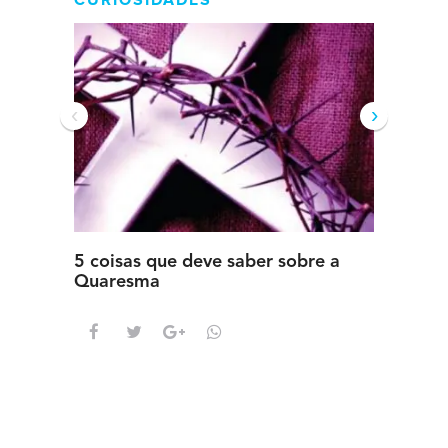
CURIOSIDADES
‹
›
5 coisas que deve saber sobre a
5 detal
Quaresma
saber s