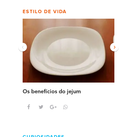
ESTILO DE VIDA
‹
›
Os benefícios do jejum
Guia se
intens