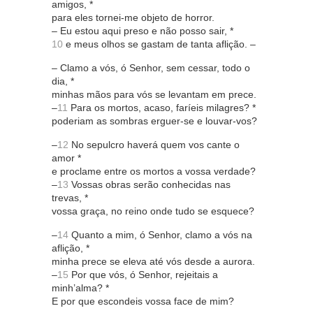
amigos, *
para eles tornei-me objeto de horror.
– Eu estou aqui preso e não posso sair, *
10
e meus olhos se gastam de tanta aflição. –
– Clamo a vós, ó Senhor, sem cessar, todo o
dia, *
minhas mãos para vós se levantam em prece.
–
11
Para os mortos, acaso, faríeis milagres? *
poderiam as sombras erguer-se e louvar-vos?
–
12
No sepulcro haverá quem vos cante o
amor *
e proclame entre os mortos a vossa verdade?
–
13
Vossas obras serão conhecidas nas
trevas, *
vossa graça, no reino onde tudo se esquece?
–
14
Quanto a mim, ó Senhor, clamo a vós na
aflição, *
minha prece se eleva até vós desde a aurora.
–
15
Por que vós, ó Senhor, rejeitais a
minh’alma? *
E por que escondeis vossa face de mim?