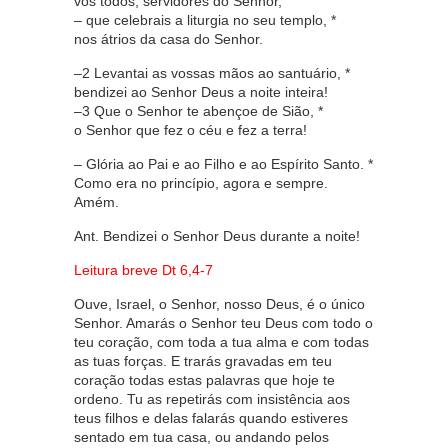
vós todos, servidores do Senhor,
– que celebrais a liturgia no seu templo, *
nos átrios da casa do Senhor.
–2 Levantai as vossas mãos ao santuário, *
bendizei ao Senhor Deus a noite inteira!
–3 Que o Senhor te abençoe de Sião, *
o Senhor que fez o céu e fez a terra!
– Glória ao Pai e ao Filho e ao Espírito Santo. *
Como era no princípio, agora e sempre.
Amém.
Ant. Bendizei o Senhor Deus durante a noite!
Leitura breve Dt 6,4-7
Ouve, Israel, o Senhor, nosso Deus, é o único
Senhor. Amarás o Senhor teu Deus com todo o
teu coração, com toda a tua alma e com todas
as tuas forças. E trarás gravadas em teu
coração todas estas palavras que hoje te
ordeno. Tu as repetirás com insistência aos
teus filhos e delas falarás quando estiveres
sentado em tua casa, ou andando pelos