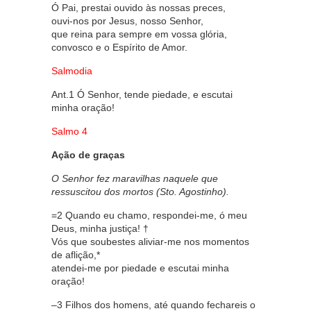
Ó Pai, prestai ouvido às nossas preces,
ouvi-nos por Jesus, nosso Senhor,
que reina para sempre em vossa glória,
convosco e o Espírito de Amor.
Salmodia
Ant.1 Ó Senhor, tende piedade, e escutai
minha oração!
Salmo 4
Ação de graças
O Senhor fez maravilhas naquele que
ressuscitou dos mortos (Sto. Agostinho).
=2 Quando eu chamo, respondei-me, ó meu
Deus, minha justiça! †
Vós que soubestes aliviar-me nos momentos
de aflição,*
atendei-me por piedade e escutai minha
oração!
–3 Filhos dos homens, até quando fechareis o