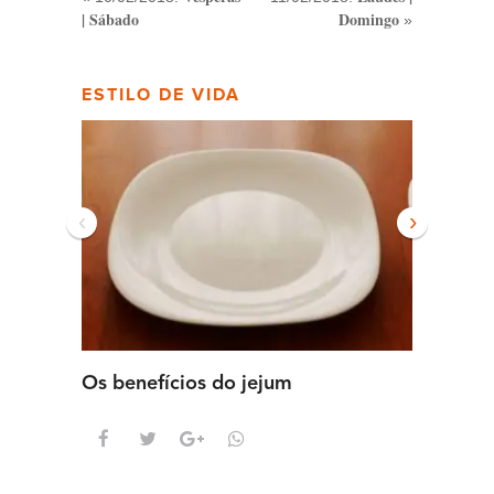
| Sábado
Domingo
»
ESTILO DE VIDA
‹
›
Os benefícios do jejum
Guia se
intens