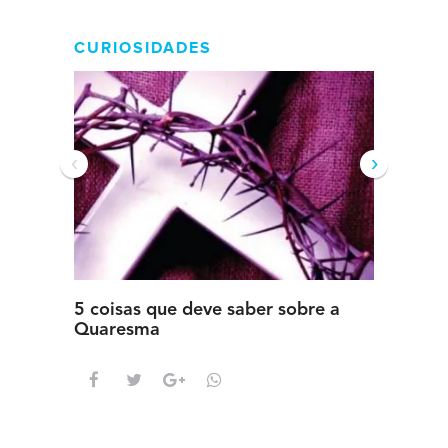
CURIOSIDADES
‹
›
5 coisas que deve saber sobre a
5 detal
Quaresma
saber s