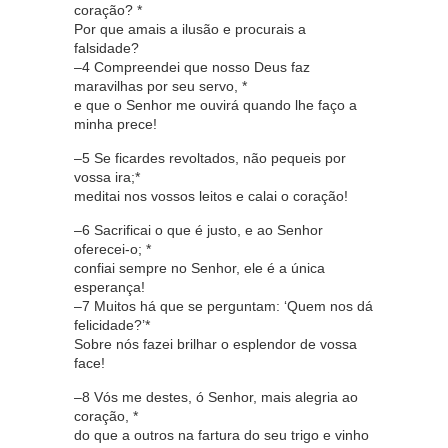
coração? *
Por que amais a ilusão e procurais a
falsidade?
–4 Compreendei que nosso Deus faz
maravilhas por seu servo, *
e que o Senhor me ouvirá quando lhe faço a
minha prece!
–5 Se ficardes revoltados, não pequeis por
vossa ira;*
meditai nos vossos leitos e calai o coração!
–6 Sacrificai o que é justo, e ao Senhor
oferecei-o; *
confiai sempre no Senhor, ele é a única
esperança!
–7 Muitos há que se perguntam: ‘Quem nos dá
felicidade?’*
Sobre nós fazei brilhar o esplendor de vossa
face!
–8 Vós me destes, ó Senhor, mais alegria ao
coração, *
do que a outros na fartura do seu trigo e vinho