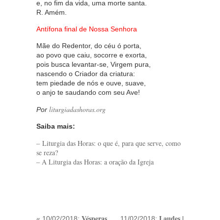
e, no fim da vida, uma morte santa.
R. Amém.
Antífona final de Nossa Senhora
Mãe do Redentor, do céu ó porta,
ao povo que caiu, socorre e exorta,
pois busca levantar-se, Virgem pura,
nascendo o Criador da criatura:
tem piedade de nós e ouve, suave,
o anjo te saudando com seu Ave!
liturgiadashoras.org
Por
Saiba mais:
– Liturgia das Horas: o que é, para que serve, como
se reza?
– A Liturgia das Horas: a oração da Igreja
Vésperas
Laudes |
« 10/02/2018:
11/02/2018: