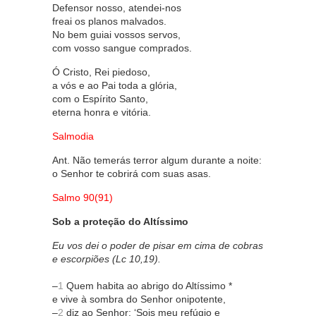
Defensor nosso, atendei-nos
freai os planos malvados.
No bem guiai vossos servos,
com vosso sangue comprados.
Ó Cristo, Rei piedoso,
a vós e ao Pai toda a glória,
com o Espírito Santo,
eterna honra e vitória.
Salmodia
Ant. Não temerás terror algum durante a noite:
o Senhor te cobrirá com suas asas.
Salmo 90(91)
Sob a proteção do Altíssimo
Eu vos dei o poder de pisar em cima de cobras
e escorpiões (Lc 10,19).
–
1
Quem habita ao abrigo do Altíssimo *
e vive à sombra do Senhor onipotente,
–
2
diz ao Senhor: ‘Sois meu refúgio e