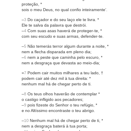
proteção, *
sois o meu Deus, no qual confio inteiramente’.
–
3
Do caçador e do seu laço ele te livra. *
Ele te salva da palavra que destrói.
–
4
Com suas asas haverá de proteger-te, *
com seu escudo e suas armas, defender-te.
–
5
Não temerás terror algum durante a noite, *
nem a flecha disparada em pleno dia;
–
6
nem a peste que caminha pelo escuro, *
nem a desgraça que devasta ao meio-dia;
=
7
Podem cair muitos milhares a teu lado, †
podem cair até dez mil à tua direita: *
nenhum mal há de chegar perto de ti.
–
8
Os teus olhos haverão de contemplar *
o castigo infligido aos pecadores;
–
9
pois fizeste do Senhor o teu refúgio, *
e no Altíssimo encontraste o teu abrigo.
–
10
Nenhum mal há de chegar perto de ti, *
nem a desgraça baterá à tua porta;