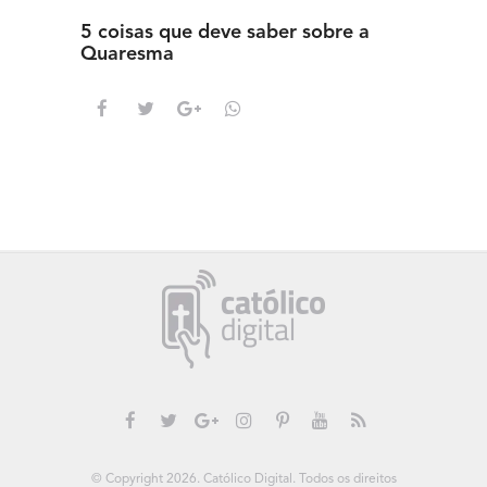
5 coisas que deve saber sobre a
5 detal
Quaresma
saber s
© Copyright 2026. Católico Digital. Todos os direitos