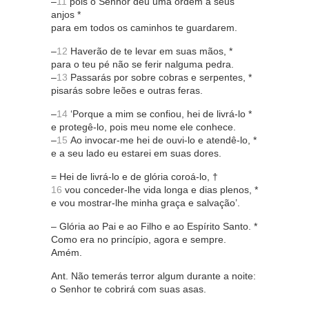
–
11
pois o Senhor deu uma ordem a seus
anjos *
para em todos os caminhos te guardarem.
–
12
Haverão de te levar em suas mãos, *
para o teu pé não se ferir nalguma pedra.
–
13
Passarás por sobre cobras e serpentes, *
pisarás sobre leões e outras feras.
–
14
‘Porque a mim se confiou, hei de livrá-lo *
e protegê-lo, pois meu nome ele conhece.
–
15
Ao invocar-me hei de ouvi-lo e atendê-lo, *
e a seu lado eu estarei em suas dores.
= Hei de livrá-lo e de glória coroá-lo, †
16
vou conceder-lhe vida longa e dias plenos, *
e vou mostrar-lhe minha graça e salvação’.
– Glória ao Pai e ao Filho e ao Espírito Santo. *
Como era no princípio, agora e sempre.
Amém.
Ant. Não temerás terror algum durante a noite:
o Senhor te cobrirá com suas asas.