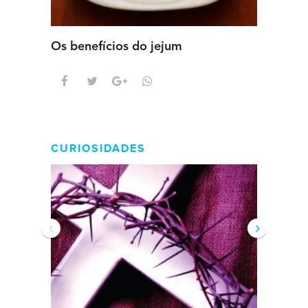
Os benefícios do jejum
Guia se
intens
CURIOSIDADES
‹
›