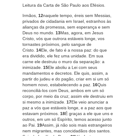
Leitura da Carta de São Paulo aos Efésios.
Irmãos,
12
naquele tempo, éreis sem Messias,
privados de cidadania em Israel, estranhos às
alianças da promessa, sem esperança e sem
Deus no mundo.
13
Mas, agora, em Jesus
Cristo, vós que outrora estáveis longe, vos
tornastes próximos, pelo sangue de
Cristo.
14
Ele, de fato é a nossa paz: do que
era dividido, ele fez uma unidade. Em sua
carne ele destruiu o muro da separação: a
inimizade.
15
Ele aboliu a Lei com seus
mandamentos e decretos. Ele quis, assim, a
partir do judeu e do pagão, criar em si um só
homem novo, estabelecendo a paz.
16
Quis
reconciliá-los com Deus, ambos em um só
corpo, por meio da cruz; assim ele destruiu em
si mesmo a inimizade.
17
Ele veio anunciar a
paz a vós que estáveis longe, e a paz aos que
estavam próximos.
18
É graças a ele que uns e
outros, em um só Espírito, temos acesso junto
ao Pai.
19
Assim, já não sois mais estrangeiros
nem migrantes, mas concidadãos dos santos.