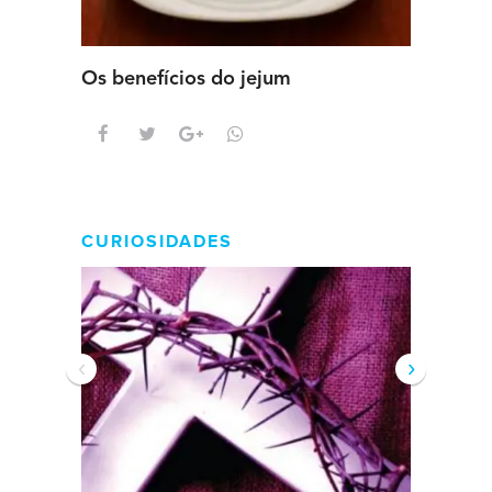
Os benefícios do jejum
Guia se
intens
CURIOSIDADES
‹
›