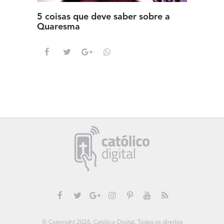
5 coisas que deve saber sobre a
5 detal
Quaresma
saber s
© Copyright 2026. Católico Digital. Todos os direitos