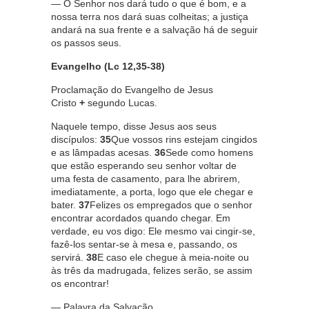
— O Senhor nos dará tudo o que é bom, e a
nossa terra nos dará suas colheitas; a justiça
andará na sua frente e a salvação há de seguir
os passos seus.
Evangelho (Lc 12,35-38)
Proclamação do Evangelho de Jesus
Cristo
+
segundo Lucas.
Naquele tempo, disse Jesus aos seus
discípulos:
35
Que vossos rins estejam cingidos
e as lâmpadas acesas.
36
Sede como homens
que estão esperando seu senhor voltar de
uma festa de casamento, para lhe abrirem,
imediatamente, a porta, logo que ele chegar e
bater.
37
Felizes os empregados que o senhor
encontrar acordados quando chegar. Em
verdade, eu vos digo: Ele mesmo vai cingir-se,
fazê-los sentar-se à mesa e, passando, os
servirá.
38
E caso ele chegue à meia-noite ou
às três da madrugada, felizes serão, se assim
os encontrar!
— Palavra da Salvação.