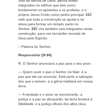
Sois da família de Deus.
20
Vós fostes
integrados no edifício que tem como
fundamento os apóstolos e os profetas, e o
próprio Jesus Cristo como pedra principal.
21
É
nele que toda a construção se ajusta e se
eleva para formar um templo santo no
Senhor.
22
E vós também sois integrados nesta
construção, para vos tornardes morada de
Deus pelo Espírito.
– Palavra do Senhor.
Responsório (Sl 84)
R. O Senhor anunciará a paz para o seu povo.
— Quero ouvir o que o Senhor irá falar: é a
paz que ele vai anunciar; Está perto a salvação
dos que o temem, e a glória habitará em nossa
terra.
— A verdade e o amor se encontrarão, a
justiça e a paz se abraçarão; da terra brotará a
fidelidade, e a justiça olhará dos altos céus.