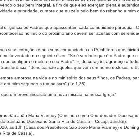
vendo o seu bem integral, a fim de
que eles exerçam plena e autentic
avidade e prioridade, cumpre que eu zele pelo bem do rebanho a mim 
l diligência os P
adres que apascentam cada comunidade paroquial.
C
acontecerão no início do próximo ano devem ser aceitas com serenida
 nos seus cora
ções e nas suas comunidades
os P
resbíteros que inicia
muita verdade no seguinte dizer: “Se é verdade
que é o P
adr
e que c
e que configura e molda o seu P
adre”. E, d
e coração, agradeço a todo
transferência. “Benditos são aqueles que vêm em nome de
Jesus, o B
 sempre amorosa na vida e no
ministério dos seus filhos,
os P
adres
, pa
se em mim segundo a tua palavra” (
Lc
1,38).
 que em breve iniciarão uma nova missão na nossa Igreja.”
eros São João Maria Vianney (Continua como Coordenador Diocesano 
 do Santuário Diocesano Santa Rita de Cássia – Cecap, Jundiaí).
2020, às 10h (Casa dos Presbíteros São João Maria Vianney) e Doming
 Rita de Cássia).