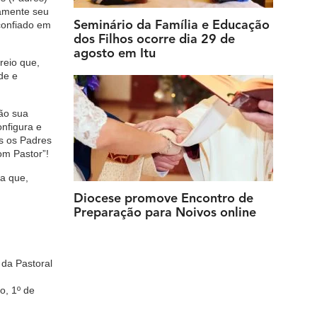
amente seu
confiado em
Seminário da Família e Educação
dos Filhos ocorre dia 29 de
agosto em Itu
reio que,
de e
rão sua
onfigura e
s os P
adres
om Pastor”!
ra que,
Diocese promove Encontro de
Preparação para Noivos online
da Pastoral
o, 1º de