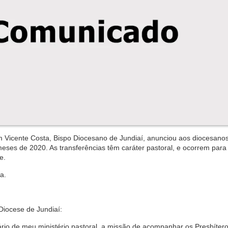
 Vicente Costa, Bispo Diocesano de Jundiaí, anunciou aos dioces
ano
meses de 2020. As transferências têm caráter pastoral, e ocorrem para
e.
a.
Diocese de Jundiaí:
io de meu ministério pasto
ral, a missão de acompanhar os P
resbítero