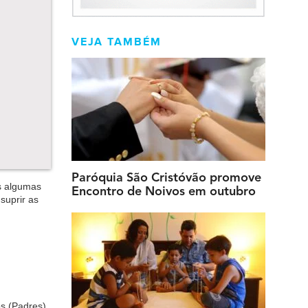
VEJA TAMBÉM
Paróquia São Cristóvão promove
s algumas
Encontro de Noivos em outubro
supr
ir as
s (
P
adres)