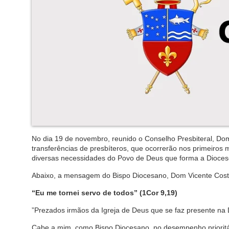
No dia 19 de novembro, reunido o
Conselho Presbiteral,
Dom
transferências de presbíteros
, que ocorrerão nos primeiros 
diversas necessidades do P
ovo
de Deus que forma a Dioces
Abaixo, a mensagem do Bispo Diocesano, Dom Vicente Cost
“Eu
me tornei servo de todos” (
1Cor
9,19)
”Prezados irmãos da Igreja de Deus que se faz presente na 
Cabe a mim, como Bispo Diocesano, no desempenho prioritár