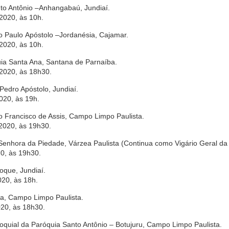
to Antônio
–
Anhangabaú
, Jundiaí.
2020, às 10h.
o Paulo
Apóstolo
–
Jordanésia, Cajamar.
2020, às 10h.
uia Santa Ana, Santana de Parnaíba.
 2020, às 18h30.
Pedro Apóstolo, Jundiaí.
020, às 19h.
o Francisco de Assis, Campo Limpo Paulista.
 2020, às 19h30.
Senhora da Piedade, Várzea Paulista (Continua como Vigário Geral da
20, às 19h30.
que, Jundiaí.
020, às 18h.
ia, Campo Limpo Paulista.
020, às 18h30.
roquial da Paróquia Santo Antônio – Botujuru, Campo Limpo Paulista.