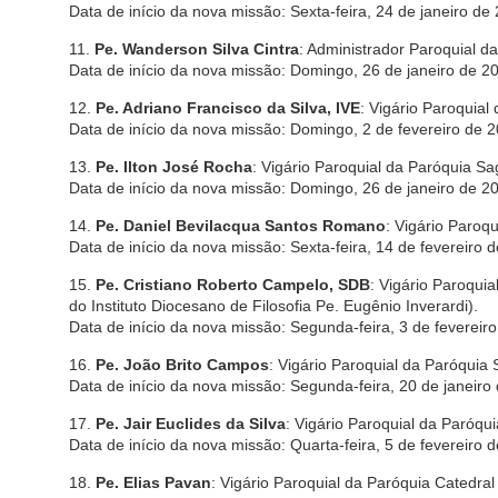
Data de início da nova missão: Sexta-feira, 24 de janeiro de
11.
Pe. Wanderson Silva Cintra
: Administrador Paroquial da
Data de início da nova missão: Domingo, 26 de janeiro de 20
12.
Pe. Adriano Francisco da Silva, IVE
: Vigário Paroquial
Data de início da nova missão: Domingo, 2 de fevereiro de 2
13.
Pe. Ilton José Rocha
: Vigário Paroquial da Paróquia Sag
Data de início da nova missão: Domingo, 26 de janeiro de 20
14.
Pe. Daniel Bevilacqua Santos Romano
: Vigário Paroq
Data de início da nova missão: Sexta-feira, 14 de fevereiro 
15.
Pe. Cristiano Roberto Campelo, SDB
: Vigário Paroqu
do Instituto Diocesano de Filosofia Pe. Eugênio Inverardi).
Data de início da nova missão: Segunda-feira, 3 de fevereir
16.
Pe. João Brito Campos
: Vigário Paroquial da Paróquia
Data de início da nova missão: Segunda-feira, 20 de janeiro
17.
Pe. Jair Euclides da Silva
: Vigário Paroquial da Paróqu
Data de início da nova missão: Quarta-feira, 5 de fevereiro 
18.
Pe. Elias Pavan
: Vigário Paroquial da Paróquia Catedra