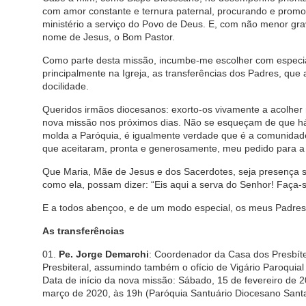
com amor constante e ternura paternal, procurando e promo
ministério a serviço do Povo de Deus. E, com não menor gr
nome de Jesus, o Bom Pastor.
Como parte desta missão, incumbe-me escol
her com especia
principalmente na
Igreja, as transferências dos P
adres, que 
docilidade.
Queridos irmãos diocesanos: exorto-os vivamente a acolher
nova missão nos próximos dias. Não se esqueçam de que há 
molda a P
aróquia, é igualmente verdade que é a comunida
d
que aceitaram
, pronta e
generosamente
,
meu pedido para a 
Que Maria, Mãe de Jesus e dos Sacerdotes, seja presença
como ela, possam dizer: “Eis aqui a serva do Senhor! Faça-
E a todos abençoo,
e de um modo especial, os meus P
adres
As transferências
01.
Pe. Jorge Demarchi
: Coordenador da Casa dos Presbít
Presbiteral, assumindo também o ofício de Vigário Paroquial
Data de início da nova missão: Sábado, 15 de fevereiro de 
março de 2020, às 19h (Paróquia Santuário Diocesano Santa