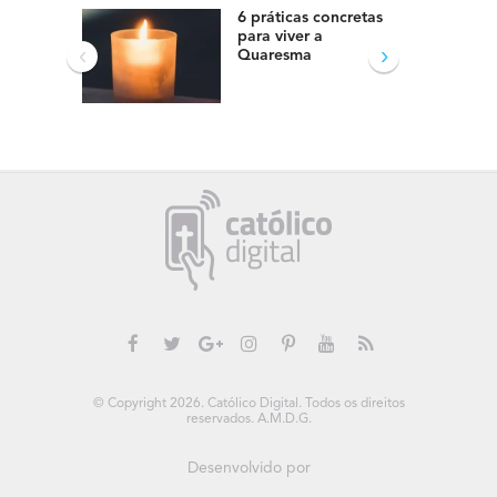
6 práticas concretas
para viver a
‹
›
Quaresma
© Copyright 2026. Católico Digital. Todos os direitos
reservados. A.M.D.G.
Desenvolvido por