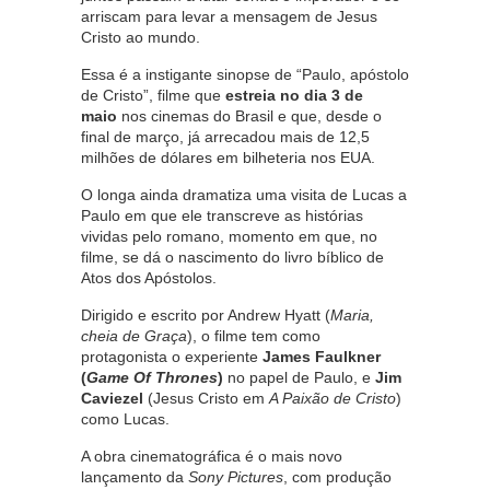
arriscam para levar a mensagem de Jesus
Cristo ao mundo.
Essa é a instigante sinopse de “Paulo, apóstolo
de Cristo”, filme que
estreia no dia 3 de
maio
nos cinemas do Brasil e que, desde o
final de março, já arrecadou mais de 12,5
milhões de dólares em bilheteria nos EUA.
O longa ainda dramatiza uma visita de Lucas a
Paulo em que ele transcreve as histórias
vividas pelo romano, momento em que, no
filme, se dá o nascimento do livro bíblico de
Atos dos Apóstolos.
Dirigido e escrito por Andrew Hyatt (
Maria,
cheia de Graça
), o filme tem como
protagonista o experiente
James Faulkner
(
Game Of Thrones
)
no papel de Paulo, e
Jim
Caviezel
(Jesus Cristo em
A Paixão de Cristo
)
como Lucas.
A obra cinematográfica é o mais novo
lançamento da
Sony Pictures
, com produção