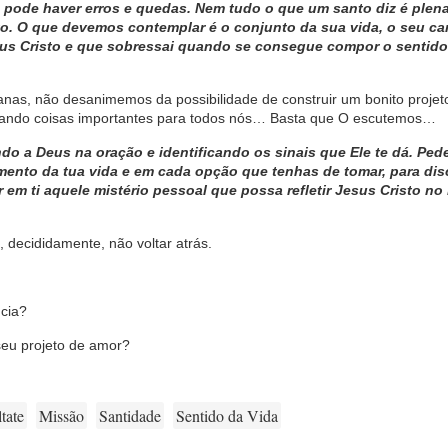
pode haver erros e quedas. Nem tudo o que um santo diz é plena
to. O que devemos contemplar é o conjunto da sua vida, o seu ca
Jesus Cristo e que sobressai quando se consegue compor o sentido
nas, não desanimemos da possibilidade de construir um bonito projet
nalando coisas importantes para todos nós… Basta que O escutemos…
ndo a Deus na oração e identificando os sinais que Ele te dá. Ped
mento da tua vida e em cada opção que tenhas de tomar, para disc
 em ti aquele mistério pessoal que possa refletir Jesus Cristo n
, decididamente, não voltar atrás.
cia?
seu projeto de amor?
tate
Missão
Santidade
Sentido da Vida