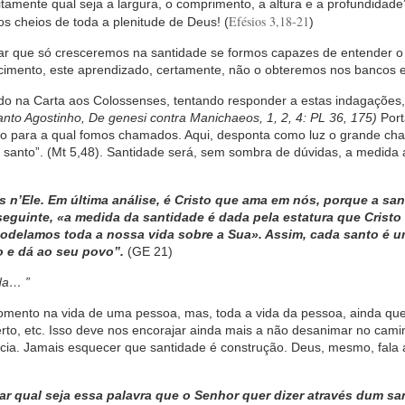
itamente qual seja a largura, o comprimento, a altura e a profundidad
Efésios 3,18-21
s cheios de toda a plenitude de Deus! (
)
ar que só cresceremos na santidade se formos capazes de entender o
cimento, este aprendizado, certamente, não o obteremos nos bancos e
rado na Carta aos Colossenses, tentando responder a estas indagações,
anto Agostinho, De genesi contra Manichaeos, 1, 2, 4: PL 36, 175)
Port
ão para a qual fomos chamados. Aqui, desponta como luz o grande ch
 santo”. (Mt 5,48). Santidade será, sem sombra de dúvidas, a medida 
ós n’Ele. Em última análise, é Cristo que ama em nós, porque a sa
eguinte, «a medida da santidade é dada pela estatura que Cristo
 modelamos toda a nossa vida sobre a Sua». Assim, cada santo é
to e dá ao seu povo”.
(GE 21)
da… ”
momento na vida de uma pessoa, mas, toda a vida da pessoa, ainda que
to, etc. Isso deve nos encorajar ainda mais a não desanimar no cami
ência. Jamais esquecer que santidade é construção. Deus, mesmo, fala 
car qual seja essa palavra que o Senhor quer dizer através dum sa