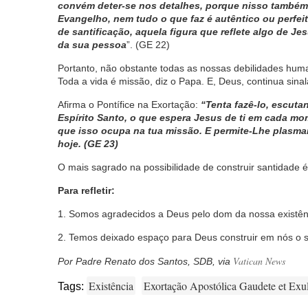
convém deter-se nos detalhes, porque nisso também 
Evangelho, nem tudo o que faz é autêntico ou perfei
de santificação, aquela figura que reflete algo de 
da sua pessoa
”. (GE 22)
Portanto, não obstante todas as nossas debilidades huma
Toda a vida é missão, diz o Papa. E, Deus, continua si
Afirma o Pontífice na Exortação:
“Tenta fazê-lo, escuta
Espírito Santo, o que espera Jesus de ti em cada mo
que isso ocupa na tua missão. E permite-Lhe plasmar
hoje. (GE 23)
O mais sagrado na possibilidade de construir santidade é
Para refletir:
1. Somos agradecidos a Deus pelo dom da nossa existên
2. Temos deixado espaço para Deus construir em nós o 
Vatican News
Por Padre Renato dos Santos, SDB, via
Existência
Exortação Apostólica Gaudete et Exul
Tags: