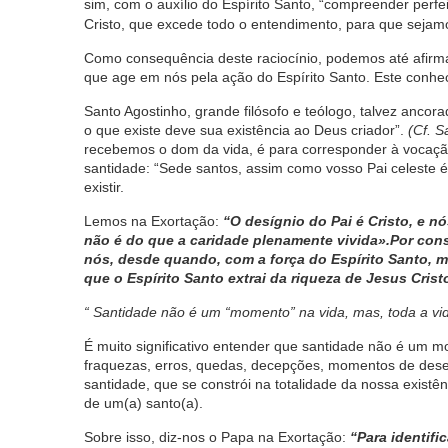
sim, com o auxílio do Espírito Santo, “compreender perfe
Cristo, que excede todo o entendimento, para que sejamo
Como consequência deste raciocínio, podemos até afirm
que age em nós pela ação do Espírito Santo. Este conhe
Santo Agostinho, grande filósofo e teólogo, talvez anco
o que existe deve sua existência ao Deus criador”.
(Cf. S
recebemos o dom da vida, é para corresponder à vocaç
santidade: “Sede santos, assim como vosso Pai celeste é
existir.
Lemos na Exortação:
“O desígnio do Pai é Cristo, e n
não é do que a caridade plenamente vivida».Por cons
nós, desde quando, com a força do Espírito Santo,
que o Espírito Santo extrai da riqueza de Jesus Cris
“ Santidade não é um “momento” na vida, mas, toda a vi
É muito significativo entender que santidade não é um 
fraquezas, erros, quedas, decepções, momentos de deser
santidade, que se constrói na totalidade da nossa exist
de um(a) santo(a).
Sobre isso, diz-nos o Papa na Exortação:
“Para identifi