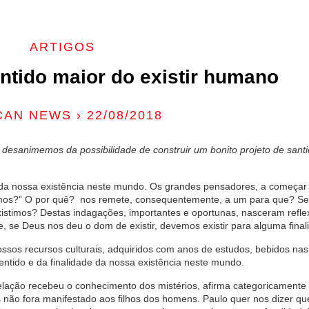
ARTIGOS
ntido maior do existir humano
CAN NEWS › 22/08/2018
desanimemos da possibilidade de construir um bonito projeto de sant
a nossa existência neste mundo. Os grandes pensadores, a começar p
stimos?” O por quê? nos remete, consequentemente, a um para que? S
istimos? Destas indagações, importantes e oportunas, nasceram refle
e, se Deus nos deu o dom de existir, devemos existir para alguma fin
ssos recursos culturais, adquiridos com anos de estudos, bebidos na
ntido e da finalidade da nossa existência neste mundo.
elação recebeu o conhecimento dos mistérios, afirma categoricamente 
 não fora manifestado aos filhos dos homens. Paulo quer nos dizer que