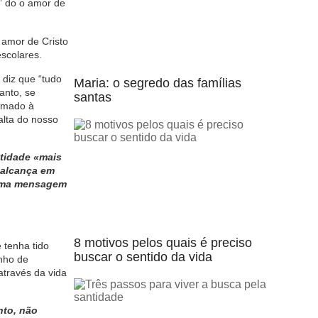
e” do o amor de
 amor de Cristo
scolares.
 diz que “tudo
Maria: o segredo das famílias
anto, se
santas
amado à
alta do nosso
ntidade «mais
 alcança em
 uma mensagem
8 motivos pelos quais é preciso
 tenha tido
buscar o sentido da vida
nho de
através da vida
nto, não