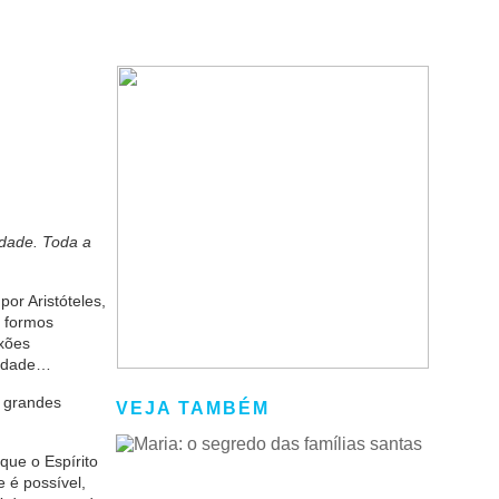
idade. Toda a
or Aristóteles,
e formos
xões
alidade…
s grandes
VEJA TAMBÉM
que o Espírito
 é possível,