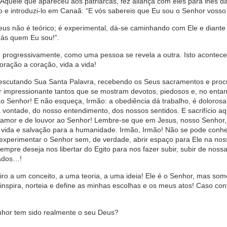
Aquele que apareceu aos patriarcas, fez aliança com eles para lhes da
 e introduzi-lo em Canaã: “E vós sabereis que Eu sou o Senhor vosso D
s não é teórico; é experimental, dá-se caminhando com Ele e diante
ás quem Eu sou!”.
, progressivamente, como uma pessoa se revela a outra. Isto acontec
oração a coração, vida a vida!
scutando Sua Santa Palavra, recebendo os Seus sacramentos e proc
 impressionante tantos que se mostram devotos, piedosos e, no entan
 Senhor! E não esqueça, Irmão: a obediência dá trabalho, é dolorosa
sa vontade, do nosso entendimento, dos nossos sentidos. E sacrifício a
e amor e de louvor ao Senhor! Lembre-se que em Jesus, nosso Senhor,
 vida e salvação para a humanidade. Irmão, Irmão! Não se pode conh
xperimentar o Senhor sem, de verdade, abrir espaço para Ele na noss
mpre deseja nos libertar do Egito para nos fazer subir, subir de nossa
cados…!
iro a um conceito, a uma teoria, a uma ideia! Ele é o Senhor, mas som
inspira, norteia e define as minhas escolhas e os meus atos! Caso con
nhor tem sido realmente o seu Deus?