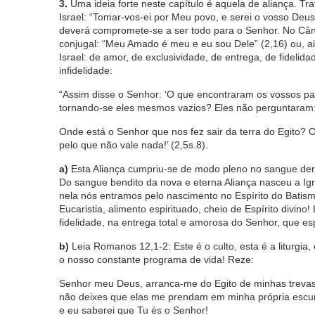
3.
Uma ideia forte neste capítulo é aquela de aliança. T
Israel: “Tomar-vos-ei por Meu povo, e serei o vosso Deus!”
deverá compromete-se a ser todo para o Senhor. No Cân
conjugal: “Meu Amado é meu e eu sou Dele” (2,16) ou, a
Israel: de amor, de exclusividade, de entrega, de fidelid
infidelidade:
“Assim disse o Senhor: ‘O que encontraram os vossos pa
tornando-se eles mesmos vazios? Eles não perguntaram
Onde está o Senhor que nos fez sair da terra do Egito?
pelo que não vale nada!’ (2,5s.8).
a)
Esta Aliança cumpriu-se de modo pleno no sangue der
Do sangue bendito da nova e eterna Aliança nasceu a Igr
nela nós entramos pelo nascimento no Espírito do Batis
Eucaristia, alimento espirituado, cheio de Espírito divi
fidelidade, na entrega total e amorosa do Senhor, que es
b)
Leia Romanos 12,1-2: Este é o culto, esta é a liturgia
o nosso constante programa de vida! Reze:
Senhor meu Deus, arranca-me do Egito de minhas trevas
não deixes que elas me prendam em minha própria escur
e eu saberei que Tu és o Senhor!