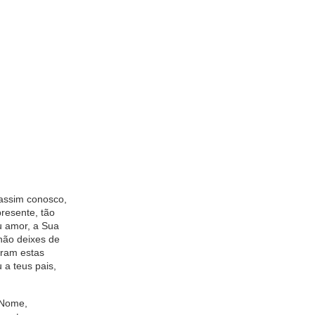
 assim conosco,
resente, tão
u amor, a Sua
não deixes de
aram estas
 a teus pais,
 Nome,