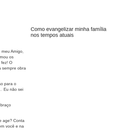
Como evangelizar minha família
nos tempos atuais
m, meu Amigo,
amou os
 fez! O
rá sempre obra
ão para o
e… Eu não sei
 braço
ue age? Conta
em você e na