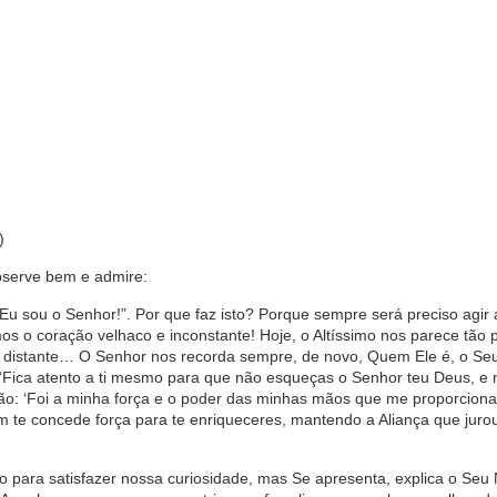
)
bserve bem e admire:
 sou o Senhor!”. Por que faz isto? Porque sempre será preciso agir
s o coração velhaco e inconstante! Hoje, o Altíssimo nos parece tão p
ão distante… O Senhor nos recorda sempre, de novo, Quem Ele é, o Se
“Fica atento a ti mesmo para que não esqueças o Senhor teu Deus, e 
o: ‘Foi a minha força e o poder das minhas mãos que me proporcion
m te concede força para te enriqueceres, mantendo a Aliança que jurou
 para satisfazer nossa curiosidade, mas Se apresenta, explica o Seu