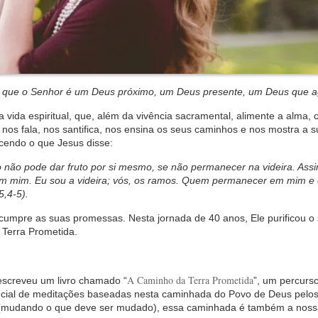
cia que o Senhor é um Deus próximo, um Deus presente, um Deus que 
 vida espiritual, que, além da vivência sacramental, alimente a alma,
nos fala, nos santifica, nos ensina os seus caminhos e nos mostra a s
ecendo o que Jesus disse:
não pode dar fruto por si mesmo, se não permanecer na videira. Ass
m mim. Eu sou a videira; vós, os ramos. Quem permanecer em mim e 
5,4-5).
e cumpre as suas promessas. Nesta jornada de 40 anos, Ele purificou o
 Terra Prometida.
A Caminho da Terra Prometida
escreveu um livro chamado “
”, um percurso
ancial de meditações baseadas nesta caminhada do Povo de Deus pelo
s (mudando o que deve ser mudado), essa caminhada é também a nos