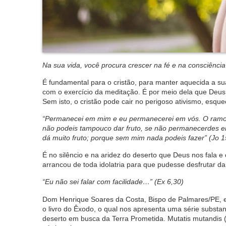
Na sua vida, você procura crescer na fé e na consciên
É fundamental para o cristão, para manter aquecida a sua
com o exercício da meditação. É por meio dela que Deus 
Sem isto, o cristão pode cair no perigoso ativismo, esqu
“Permanecei em mim e eu permanecerei em vós. O ramo 
não podeis tampouco dar fruto, se não permanecerdes e
dá muito fruto; porque sem mim nada podeis fazer” (Jo 1
É no silêncio e na aridez do deserto que Deus nos fala 
arrancou de toda idolatria para que pudesse desfrutar da
“Eu não sei falar com facilidade…” (Ex 6,30)
Dom Henrique Soares da Costa, Bispo de Palmares/PE, 
o livro do Êxodo, o qual nos apresenta uma série subst
deserto em busca da Terra Prometida. Mutatis mutandi