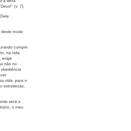
r a terra
eus!” (v. 7).
 Dele:
e deste modo
urando cumprir
to, na vida
, exige
qui não no
 obediência
ecer
a vida: para o
s estreitezas,
ente será o
trário, o meu