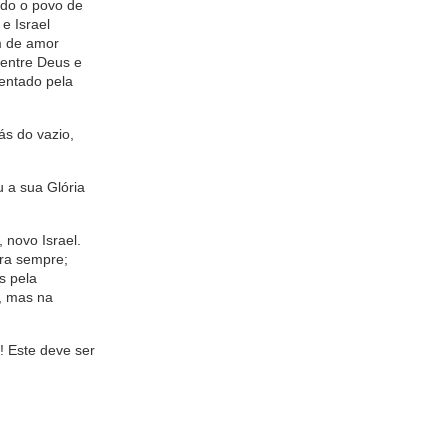
odo o povo de
 e Israel
m de amor
 entre Deus e
tentado pela
ás do vazio,
 a sua Glória
novo Israel.
ara sempre;
s pela
s, mas na
! Este deve ser