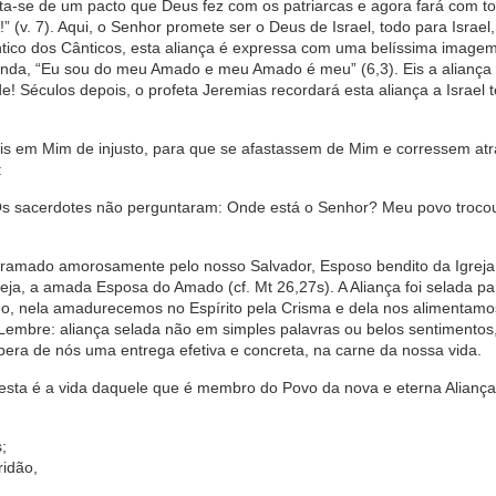
rata-se de um pacto que Deus fez com os patriarcas e agora fará com t
 (v. 7). Aqui, o Senhor promete ser o Deus de Israel, todo para Israel,
tico dos Cânticos, esta aliança é expressa com uma belíssima image
inda, “Eu sou do meu Amado e meu Amado é meu” (6,3). Eis a aliança
ade! Séculos depois, o profeta Jeremias recordará esta aliança a Israel 
is em Mim de injusto, para que se afastassem de Mim e corressem atr
:
 Os sacerdotes não perguntaram: Onde está o Senhor? Meu povo trocou
ramado amorosamente pelo nosso Salvador, Esposo bendito da Igreja, 
eja, a amada Esposa do Amado (cf. Mt 26,27s). A Aliança foi selada p
mo, nela amadurecemos no Espírito pela Crisma e dela nos alimentamo
no! Lembre: aliança selada não em simples palavras ou belos sentimento
pera de nós uma entrega efetiva e concreta, na carne da nossa vida.
, esta é a vida daquele que é membro do Povo da nova e eterna Aliança
;
idão,