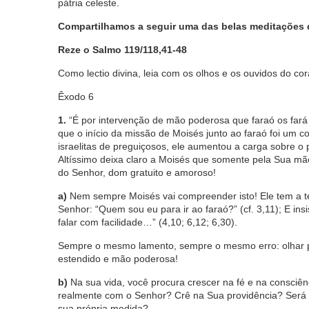
pátria celeste.
Compartilhamos a seguir uma das belas meditações d
Reze o Salmo 119/118,41-48
Como lectio divina, leia com os olhos e os ouvidos do co
Êxodo 6
1.
“É por intervenção de mão poderosa que faraó os fará 
que o início da missão de Moisés junto ao faraó foi um 
israelitas de preguiçosos, ele aumentou a carga sobre o
Altíssimo deixa claro a Moisés que somente pela Sua mão
do Senhor, dom gratuito e amoroso!
a)
Nem sempre Moisés vai compreender isto! Ele tem a ten
Senhor: “Quem sou eu para ir ao faraó?” (cf. 3,11); E i
falar com facilidade…” (4,10; 6,12; 6,30).
Sempre o mesmo lamento, sempre o mesmo erro: olhar pa
estendido e mão poderosa!
b)
Na sua vida, você procura crescer na fé e na consci
realmente com o Senhor? Crê na Sua providência? Será 
sua própria medida?