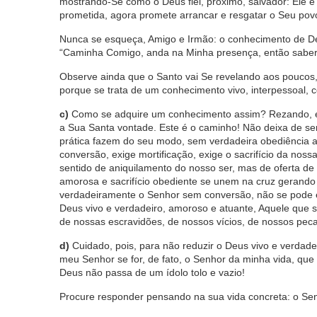
mostrando-Se como o Deus fiel, próximo, salvador: Ele é 
prometida, agora promete arrancar e resgatar o Seu povo
Nunca se esqueça, Amigo e Irmão: o conhecimento de Deu
“Caminha Comigo, anda na Minha presença, então saber
Observe ainda que o Santo vai Se revelando aos poucos
porque se trata de um conhecimento vivo, interpessoal, c
c)
Como se adquire um conhecimento assim? Rezando, e
a Sua Santa vontade. Este é o caminho! Não deixa de ser
prática fazem do seu modo, sem verdadeira obediência ao
conversão, exige mortificação, exige o sacrifício da nos
sentido de aniquilamento do nosso ser, mas de oferta d
amorosa e sacrifício obediente se unem na cruz gerando
verdadeiramente o Senhor sem conversão, não se pode e
Deus vivo e verdadeiro, amoroso e atuante, Aquele que se
de nossas escravidões, de nossos vícios, de nossos pe
d)
Cuidado, pois, para não reduzir o Deus vivo e verdade
meu Senhor se for, de fato, o Senhor da minha vida, que 
Deus não passa de um ídolo tolo e vazio!
Procure responder pensando na sua vida concreta: o Se