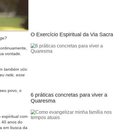
O Exercício Espiritual da Via Sacra
age?
 continuamente,
ua vontade.
im também vós:
eu nele, esse
 seu povo, o
6 práticas concretas para viver a
Quaresma
 espiritual com
s 40 anos do
sa em busca da