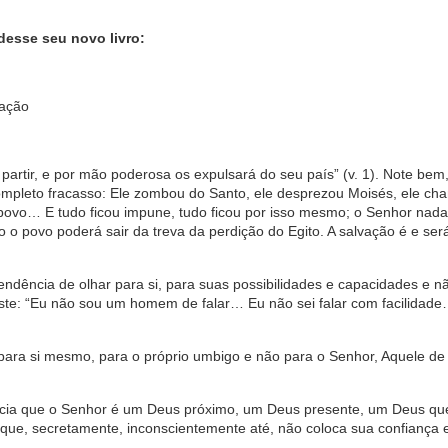
esse seu novo livro:
ração
partir, e por mão poderosa os expulsará do seu país” (v. 1). Note be
completo fracasso: Ele zombou do Santo, ele desprezou Moisés, ele ch
 povo… E tudo ficou impune, tudo ficou por isso mesmo; o Senhor nada
 o povo poderá sair da treva da perdição do Egito. A salvação é e se
dência de olhar para si, para suas possibilidades e capacidades e n
nsiste: “Eu não sou um homem de falar… Eu não sei falar com facilidad
ra si mesmo, para o próprio umbigo e não para o Senhor, Aquele de
ência que o Senhor é um Deus próximo, um Deus presente, um Deus q
que, secretamente, inconscientemente até, não coloca sua confiança 