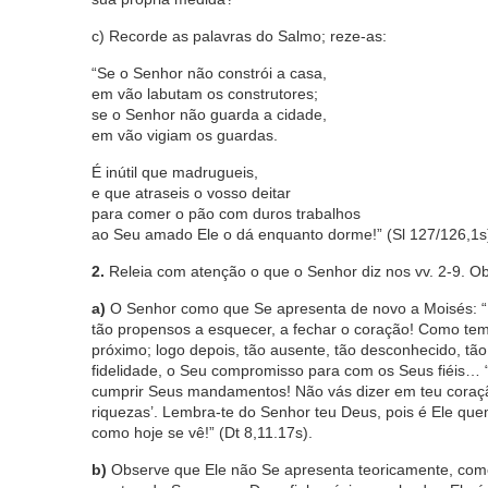
c) Recorde as palavras do Salmo; reze-as:
“Se o Senhor não constrói a casa,
em vão labutam os construtores;
se o Senhor não guarda a cidade,
em vão vigiam os guardas.
É inútil que madrugueis,
e que atraseis o vosso deitar
para comer o pão com duros trabalhos
ao Seu amado Ele o dá enquanto dorme!” (Sl 127/126,1s
2.
Releia com atenção o que o Senhor diz nos vv. 2-9. O
a)
O Senhor como que Se apresenta de novo a Moisés: “Eu
tão propensos a esquecer, a fechar o coração! Como temo
próximo; logo depois, tão ausente, tão desconhecido, t
fidelidade, o Seu compromisso para com os Seus fiéis… 
cumprir Seus mandamentos! Não vás dizer em teu coraçã
riquezas’. Lembra-te do Senhor teu Deus, pois é Ele que
como hoje se vê!” (Dt 8,11.17s).
b)
Observe que Ele não Se apresenta teoricamente, como