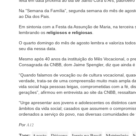
feita em data próxima ao dia de Santo Cura d’Ars, padroeiro
Na “Semana da Família”, segunda semana do mês de agosto
ao Dia dos Pais.
Em sintonia com a Festa da Assunção de Maria, na terceira 
lembrando os
religiosos e religiosas
.
O quarto domingo do mês de agosto lembra e valoriza todo
seu dia nessa data.
Mesmo após 40 anos da instituição do Mês Vocacional, o pre
Consagrada da CNBB, dom Jaime Spengler, diz que ainda é pr
“Quando falamos de vocação ou de cultura vocacional, qua
verdade, trata-se de uma compreensão muito mais ampla da
vida social haja pessoas leigas, comprometidas com a fé, d
gerações”, afirmou em entrevista ao site da CNBB, ressaltan
“Urge apresentar aos jovens e adolescentes os distintos ca
âmbitos da vida social; casados que assumem o compromiss
ordenados a serviço do povo, nas diversas comunidades de 
A12
Por
Agosto
Diácono
Igreja no Brasil
Matrimônio
M
Tags: