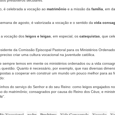
 dos presbíteros seculares.
, é celebrada a vocação ao
matrimônio
e a missão da
família
, em d
semana de agosto, é valorizada a vocação e o sentido da
vida consa
s a vocação dos
leigos e leigas
, em especial, os
catequistas
, que ce
sidente da Comissão Episcopal Pastoral para os Ministérios Ordenado
eciso criar uma cultura vocacional na juventude católica.
se sempre temos em mente os ministérios ordenados ou a vida consag
 questão. Quanto é necessário, por exemplo, que nas diversas dimen
ispostas a cooperar em construir um mundo um pouco melhor para as f
do:
minhos do serviço do Senhor e do seu Reino: como leigos engajados no
o do matrimônio; consagrados por causa do Reino dos Céus; e minist
fé”.
ês Vocacional
padre
Presbítero
Vida Consagrada
Vocação
Vo