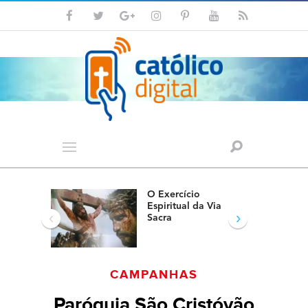
O Exercício
Espiritual da Via
‹
›
Sacra
CAMPANHAS
Paróquia São Cristóvão