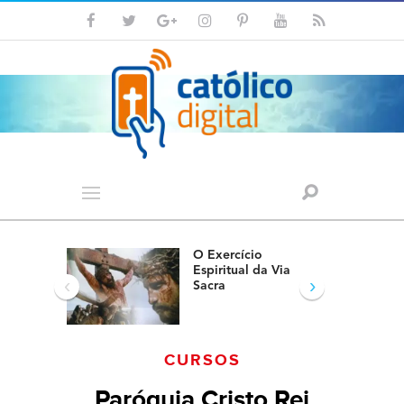
O Exercício
Espiritual da Via
‹
›
Sacra
CURSOS
Paróquia Cristo Rei