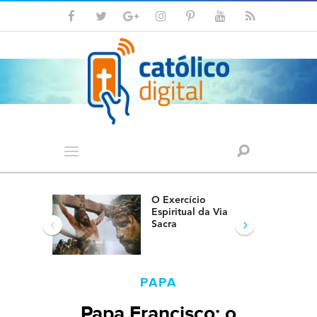
O Exercício
Espiritual da Via
‹
›
Sacra
PAPA
Papa Francisco: o