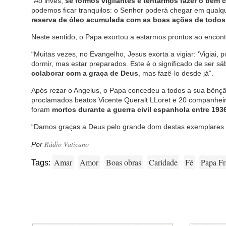
“Ao invés,
se formos vigilantes e tentarmos fazer o bem
podemos ficar tranquilos: o Senhor poderá chegar em qual
reserva de óleo acumulada com as boas ações de todos 
Neste sentido, o Papa exortou a estarmos prontos ao encon
“Muitas vezes, no Evangelho, Jesus exorta a vigiar: ‘Vigiai, p
dormir, mas estar preparados. Este é o significado de ser s
colaborar com a graça de Deus
, mas fazê-lo desde já”.
Após rezar o Angelus, o Papa concedeu a todos a sua bênçã
proclamados beatos Vicente Queralt LLoret e 20 companhei
foram
mortos durante a guerra civil espanhola entre 1936
“Damos graças a Deus pelo grande dom destas exemplares t
Rádio Vaticano
Por
Amar
Amor
Boas obras
Caridade
Fé
Papa Fr
Tags: