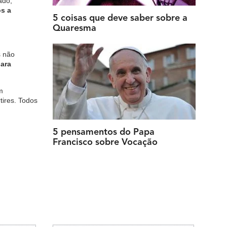
ado,
s a
5 coisas que deve saber sobre a
Quaresma
s não
para
m
ires. Todos
5 pensamentos do Papa
Francisco sobre Vocação