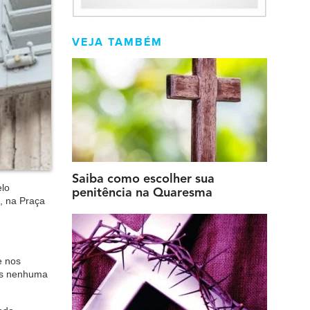
VEJA TAMBÉM
Saiba como escolher sua
elo
penitência na Quaresma
, na Praça
e nos
mos nenhuma