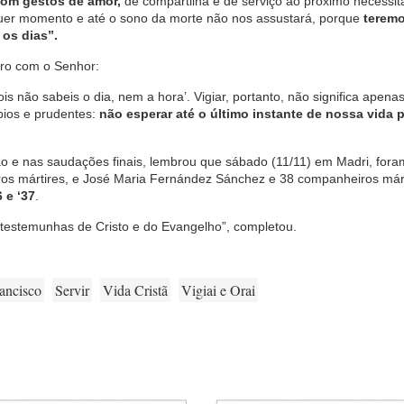
 com gestos de amor,
de compartilha e de serviço ao próximo necessit
quer momento e até o sono da morte não nos assustará, porque
teremo
os dias”.
tro com o Senhor:
ois não sabeis o dia, nem a hora’. Vigiar, portanto, não significa apena
ábios e prudentes:
não esperar até o último instante de nossa vida 
o e nas saudações finais, lembrou que sábado (11/11) em Madri, fora
ros mártires, e José Maria Fernández Sánchez e 38 companheiros márt
 e ‘37
.
estemunhas de Cristo e do Evangelho”, completou.
ancisco
Servir
Vida Cristã
Vigiai e Orai