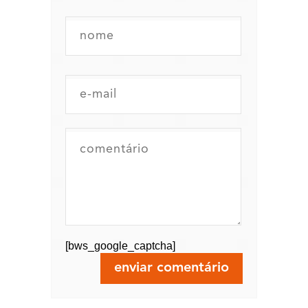
[bws_google_captcha]