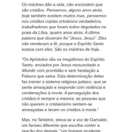
Os mártires dão a vida, não escondem que
são cristãos. Pensemos, alguns anos atrás,
hoje também existem muitos mas, pensemos
nos cristãos coptas ortodoxos verdadeiros,
trabalhadores que foram todos degolados na
praia da Líbia, quatro anos atrás. A última
palavra que disseram foi “Jesus, Jesus”. Eles
não venderam a fé, porque o Espírito Santo
estava com eles. São os mártires de hoje.
“Os Apóstolos são os megafones do Espírito
Santo, enviados por Jesus ressuscitado a
difundir com prontidão e sem hesitação a
Palavra que salva. Esta determinação deles
faz tremer o sistema religioso judaico, que se
sente ameaçado e responde com violência e
condenações à morte. A perseguição dos
cristãos é sempre a mesma: as pessoas que
não querem o cristianismo sentem-se
ameaçadas e levam os cristãos à morte.”
Mas, no Sinédrio, eleva-se a voz de Gamaliel,
um fariseu diferente que escolhe conter a
reação dos demais, “um homem prudente,