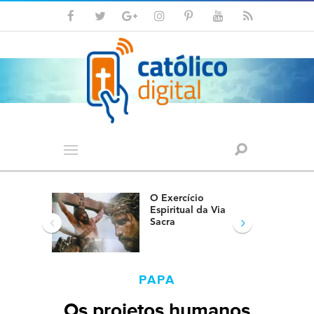
O Exercício
Espiritual da Via
‹
›
Sacra
PAPA
Os projetos humanos