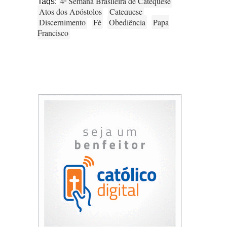
4ª Semana Brasileira de Catequese
Tags:
Atos dos Apóstolos
Catequese
Discernimento
Fé
Obediência
Papa
Francisco