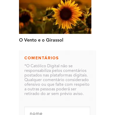
O Vento e o Girassol
COMENTÁRIOS
*O Católico Digital não se
responsabiliza pelos comentários
postados nas plataformas digitais.
Qualquer comentário considerado
ofensivo ou que falte com respeito
a outras pessoas poderá ser
retirado do ar sem prévio aviso.