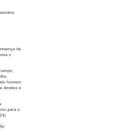
sionário
 presença de
viva o
 campo,
lho,
 pelo homem:
e direitos e
a
como para o
24).
ho