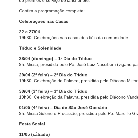
de prêmios e serviço de lanchonete.
Confira a programação completa:
Celebrações nas Casas
22 a 27/04
19h30: Celebrações nas casas dos fiéis da comunidade
Tríduo e Solenidade
28/04 (domingo) – 1º Dia do Tríduo
9h: Missa, presidida pelo Pe. José Luiz Nascibem (vigário pa
29/04 (2ª feira) – 2º Dia do Tríduo
19h30: Celebração da Palavra, presidida pelo Diácono Milton
30/04 (3ª feira) – 3º Dia do Tríduo
19h30: Celebração da Palavra, presidida pelo Diácono Vande
01/05 (4ª feira) – Dia de São José Operário
9h: Missa Solene e Procissão, presidida pelo Pe. Marcílio G
Festa Social
11/05 (sábado)