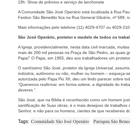
19h: Show de prêmios e serviço de lanchonete
A Comunidade São José Operário está localizada à Rua Paul 
Festivo São Benedito fica na Rua General Glicério, nº 589, n
Mais informações pelo telefone (11) 4029-4707 ou 4029-210
São José Operário, protetor e modelo de todos os traba
A Igreja, providencialmente, nesta data civil marcada, muitas 
mais de 200 mil pessoas na Praça de São Pedro, as quais gri
Papa!” O Papa, em 1955, deu aos trabalhadores um protetor
O santíssimo São José, protetor da Igreja Universal, assu
indústria, autônomo ou não, mulher ou homem – esqueça-se d
autorizada pelo Papa Pio XII, deu um lindo parecer sobre t
“Queremos reafirmar, em forma solene, a dignidade do trabalho
deveres.”
São José, que na Bíblia é reconhecido como um homem just
santificação de Suas obras, é o mais desejoso de trabalhos s
Senhor, e não para os homens, cientes de que recebereis 
Comunidade São José Operário
Paróquia São Bened
Tags: