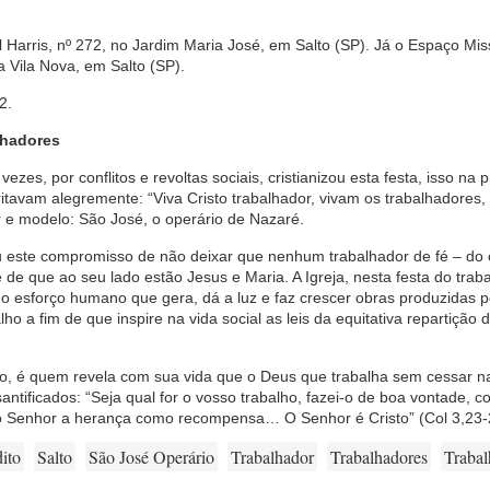
Harris, nº 272, no Jardim Maria José, em Salto (SP). Já o Espaço Mis
a Vila Nova, em Salto (SP).
2.
lhadores
vezes, por conflitos e revoltas sociais, cristianizou esta festa, isso na
tavam alegremente: “Viva Cristo trabalhador, vivam os trabalhadores, 
 e modelo: São José, o operário de Nazaré.
miu este compromisso de não deixar que nenhum trabalhador de fé – do
e que ao seu lado estão Jesus e Maria. A Igreja, nesta festa do traba
odo esforço humano que gera, dá a luz e faz crescer obras produzidas
 a fim de que inspire na vida social as leis da equitativa repartição d
o, é quem revela com sua vida que o Deus que trabalha sem cessar n
antificados: “Seja qual for o vosso trabalho, fazei-o de boa vontade, 
do Senhor a herança como recompensa… O Senhor é Cristo” (Col 3,23-
ito
Salto
São José Operário
Trabalhador
Trabalhadores
Trabal