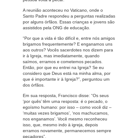
A reunião aconteceu no Vaticano, onde o
Santo Padre respondeu a perguntas realizadas
por alguns órfãos. Essas crianças e jovens são
assistidos pela ONG de educação.
“Por que a vida é tão difícil e, entre nós amigos
brigamos frequentemente? E enganamos uns
aos outros? Vocês sacerdotes nos dizem para
ir à Igreja, mas imediatamente, quando
saímos, erramos e cometemos pecados.
Então, por que eu entrei na Igreja? Se eu
considero que Deus está na minha alma, por
que é importante ir à Igreja?”, perguntou um
dos órfãos.
Em sua resposta, Francisco disse: “Os seus
‘por quês’ têm uma resposta: é o pecado, o
egoísmo humano: por isso – como você diz –
‘muitas vezes brigamos’, ‘nos machucamos,
nos enganamos’. Você mesmo reconheceu
isso, que, mesmo indo à igreja, depois
erramos novamente, permanecemos sempre
pecadores”.