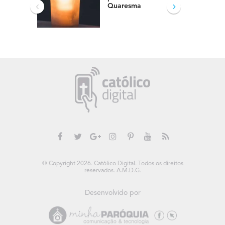
‹
›
Quaresma
© Copyright 2026. Católico Digital. Todos os direitos
reservados. A.M.D.G.
Desenvolvido por