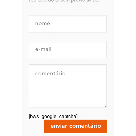
retirado do ar sem prévio aviso.
[bws_google_captcha]