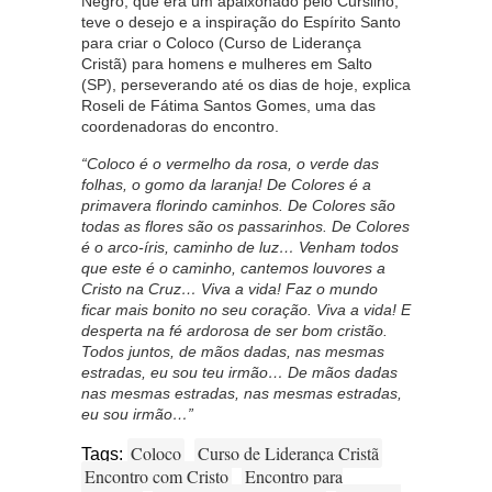
Negro, que era um apaixonado pelo Cursilho,
teve o desejo e a inspiração do Espírito Santo
para criar o Coloco (Curso de Liderança
Cristã) para homens e mulheres em Salto
(SP), perseverando até os dias de hoje, explica
Roseli de Fátima Santos Gomes, uma das
coordenadoras do encontro.
“Coloco é o vermelho da rosa, o verde das
folhas, o gomo da laranja! De Colores é a
primavera florindo caminhos. De Colores são
todas as flores são os passarinhos. De Colores
é o arco-íris, caminho de luz… Venham todos
que este é o caminho, cantemos louvores a
Cristo na Cruz… Viva a vida! Faz o mundo
ficar mais bonito no seu coração. Viva a vida! E
desperta na fé ardorosa de ser bom cristão.
Todos juntos, de mãos dadas, nas mesmas
estradas, eu sou teu irmão… De mãos dadas
nas mesmas estradas, nas mesmas estradas,
eu sou irmão…”
Coloco
Curso de Liderança Cristã
Tags:
Encontro com Cristo
Encontro para